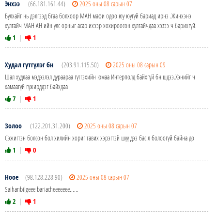
Энхээ
(66.181.161.44)
2025 оны 08 сарын 07
Булхайг нь дэлгээд бгаа болхоор МАН мафи одоо юу юугүй бариад ирнэ .Жинхэнэ
хулгайч МАН АН ийн улс орныг асар ихээр хохироосон хулгайчдаа хэзээ ч барихгүй.
1
|
1
Худал гүтгүлэг бн
(203.91.115.50)
2025 оны 08 сарын 09
Шал худлаа мэдээлэл дураараа гүтгэхийн юмаа Интерполд байхгүй бн шдээ.Хэнийг ч
хамаагүй гүжирддэг байхдаа
7
|
1
Золоо
(122.201.31.200)
2025 оны 08 сарын 07
Сэжигтэн болсон бол хилийн хориг тавих хэрэгтэй шүү дээ бас л болоогүй байна до
1
|
0
Hooe
(98.128.228.90)
2025 оны 08 сарын 07
Saihanbilgeee bariacheeeeeee......
2
|
1