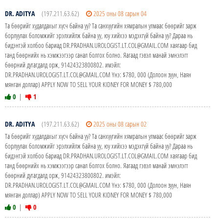
DR. ADITYA
(197.211.63.62)
2025 оны 08 сарын 04
Та бөөрийг худалдахыг хүсч байна уу? Та санхүүгийн хямралын улмаас бөөрийг зарж
борлуулах боломжийг эрэлхийлж байна уу, юу хийхээ мэдэхгүй байна уу? Дараа нь
бидэнтэй холбоо бариад DR.PRADHAN.UROLOGIST.LT.COL@GMAIL.COM хаягаар бид
танд бөөрнийх нь хэмжээгээр санал болгох болно. Яагаад гэвэл манай эмнэлэгт
бөөрний дутагдалд орж, 91424323800802. имэйл:
DR.PRADHAN.UROLOGIST.LT.COL@GMAIL.COM Yнэ: $780, 000 (Долоон зуун, Наян
мянган доллар) APPLY NOW TO SELL YOUR KIDNEY FOR MONEY $ 780,000
0
|
1
DR. ADITYA
(197.211.63.62)
2025 оны 08 сарын 02
Та бөөрийг худалдахыг хүсч байна уу? Та санхүүгийн хямралын улмаас бөөрийг зарж
борлуулах боломжийг эрэлхийлж байна уу, юу хийхээ мэдэхгүй байна уу? Дараа нь
бидэнтэй холбоо бариад DR.PRADHAN.UROLOGIST.LT.COL@GMAIL.COM хаягаар бид
танд бөөрнийх нь хэмжээгээр санал болгох болно. Яагаад гэвэл манай эмнэлэгт
бөөрний дутагдалд орж, 91424323800802. имэйл:
DR.PRADHAN.UROLOGIST.LT.COL@GMAIL.COM Yнэ: $780, 000 (Долоон зуун, Наян
мянган доллар) APPLY NOW TO SELL YOUR KIDNEY FOR MONEY $ 780,000
0
|
0