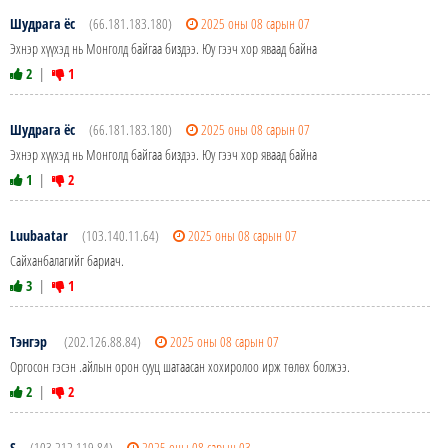
Шудрага ёс
(66.181.183.180)
2025 оны 08 сарын 07
Эхнэр хүүхэд нь Монголд байгаа биздээ. Юу гээч хор яваад байна
2
|
1
Шудрага ёс
(66.181.183.180)
2025 оны 08 сарын 07
Эхнэр хүүхэд нь Монголд байгаа биздээ. Юу гээч хор яваад байна
1
|
2
Luubaatar
(103.140.11.64)
2025 оны 08 сарын 07
Сайханбалагийг бариач.
3
|
1
Тэнгэр
(202.126.88.84)
2025 оны 08 сарын 07
Оргосон гэсэн .айлын орон сууц шатаасан хохиролоо ирж төлөх болжээ.
2
|
2
S
(103.212.119.84)
2025 оны 08 сарын 03