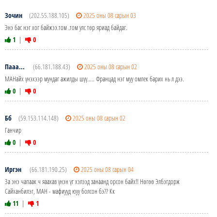
Зочин
(202.55.188.105)
2025 оны 08 сарын 03
Энэ бас нэг хог байжээ.том .том улс төр яриад байдаг.
1
|
0
Пааа...
(66.181.188.43)
2025 оны 08 сарын 02
МАНайх үнэхээр мундаг ажилды шүү..... Францад нэг муу омлек барих нь л дээ.
0
|
0
Бб
(59.153.114.148)
2025 оны 08 сарын 02
Ганчир
0
|
0
Иргэн
(66.181.190.25)
2025 оны 08 сарын 04
За энэ чапаак ч яаахав үнэн үг хэлээд занаанд орсон байх!! Нөгөө Элбэгдорж
Сайханбилэг, МАН - мафиууд юуу болсон бэ?? Кк
11
|
1