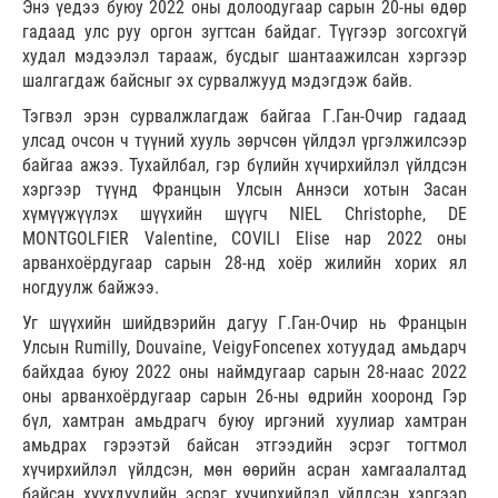
Энэ үедээ буюу 2022 оны долоодугаар сарын 20-ны өдөр
гадаад улс руу оргон зугтсан байдаг. Түүгээр зогсохгүй
худал мэдээлэл тарааж, бусдыг шантаажилсан хэргээр
шалгагдаж байсныг эх сурвалжууд мэдэгдэж байв.
Тэгвэл эрэн сурвалжлагдаж байгаа Г.Ган-Очир гадаад
улсад очсон ч түүний хууль зөрчсөн үйлдэл үргэлжилсээр
байгаа ажээ. Тухайлбал, гэр бүлийн хүчирхийлэл үйлдсэн
хэргээр түүнд Францын Улсын Аннэси хотын Засан
хүмүүжүүлэх шүүхийн шүүгч NIEL Christophe, DE
MONTGOLFIER Valentine, COVILI Elise нар 2022 оны
арванхоёрдугаар сарын 28-нд хоёр жилийн хорих ял
ногдуулж байжээ.
Уг шүүхийн шийдвэрийн дагуу Г.Ган-Очир нь Францын
Улсын Rumilly, Douvaine, VeigyFoncenex хотуудад амьдарч
байхдаа буюу 2022 оны наймдугаар сарын 28-наас 2022
оны арванхоёрдугаар сарын 26-ны өдрийн хооронд Гэр
бүл, хамтран амьдрагч буюу иргэний хуулиар хамтран
амьдрах гэрээтэй байсан этгээдийн эсрэг тогтмол
хүчирхийлэл үйлдсэн, мөн өөрийн асран хамгаалалтад
байсан хүүхдүүдийн эсрэг хүчирхийлэл үйлдсэн хэргээр