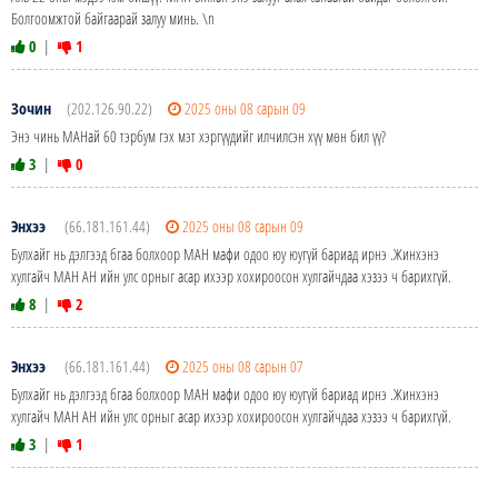
Болгоомжтой байгаарай залуу минь. \n
0
|
1
Зочин
(202.126.90.22)
2025 оны 08 сарын 09
Энэ чинь МАНай 60 тэрбум гэх мэт хэргүүдийг илчилсэн хүү мөн бил үү?
3
|
0
Энхээ
(66.181.161.44)
2025 оны 08 сарын 09
Булхайг нь дэлгээд бгаа болхоор МАН мафи одоо юу юугүй бариад ирнэ .Жинхэнэ
хулгайч МАН АН ийн улс орныг асар ихээр хохироосон хулгайчдаа хэзээ ч барихгүй.
8
|
2
Энхээ
(66.181.161.44)
2025 оны 08 сарын 07
Булхайг нь дэлгээд бгаа болхоор МАН мафи одоо юу юугүй бариад ирнэ .Жинхэнэ
хулгайч МАН АН ийн улс орныг асар ихээр хохироосон хулгайчдаа хэзээ ч барихгүй.
3
|
1