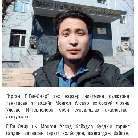
“Иргэн Г.Ган-Очир” гэх нэрээр нийгмийн сүлжээнд
танигдсан этгээдийг Монгол Улсаар зогсохгүй Франц
Улсаас Интерполоор эрэн сурвалжлах ажиллагааг
эхлүүлжээ.
Г.Ган-Очир нь Монгол Улсад байхдаа бусдын гэрийг
галдан шатаасан хэрэгт холбогдон, шалгагдаж байсан.