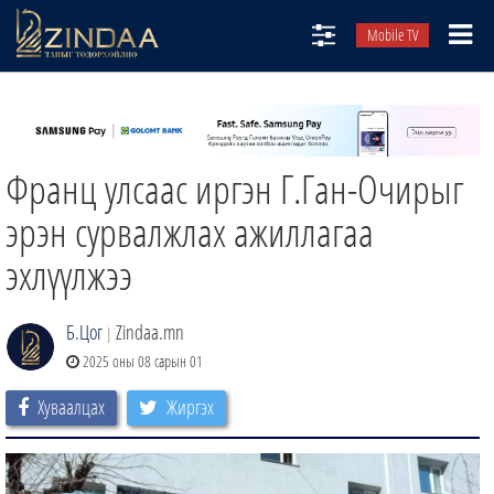
Mobile TV
НИЙТЛЭЛЧИД
ТВ8
Франц улсаас иргэн Г.Ган-Очирыг
ӨГЛӨӨНИЙ СОНИН
АУДИО ЗОХИОЛ
эрэн сурвалжлах ажиллагаа
ЗИНДАА СЭТГҮҮЛ
эхлүүлжээ
Б.Цог
Zindaa.mn
|
2025 оны 08 сарын 01
Хуваалцах
Жиргэх