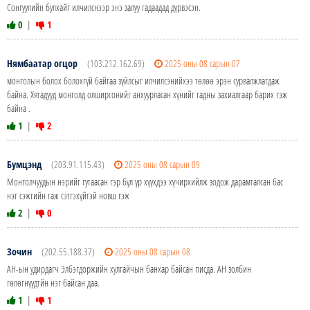
Сонгуулийн булхайг илчилснээр энэ залуу гадаадад дүрвэсэн.
0
|
1
Нямбаатар огцор
(103.212.162.69)
2025 оны 08 сарын 07
монголын болох болохгүй байгаа зүйлсыг илчилсэнийхээ төлөө эрэн сурвалжлагдаж
байна. Хятадууд монголд олширсонийг анхуурласан хүнийг гадны захиалгаар барих гэж
байна .
1
|
2
Бумцэнд
(203.91.115.43)
2025 оны 08 сарын 09
Монголчуудын нэрийг гутаасан гэр бүл үр хүүхдээ хүчирхийлж зодож дарамталсан бас
нэг сэжгийн гаж сэтгэхүйтэй новш гэж
2
|
0
Зочин
(202.55.188.37)
2025 оны 08 сарын 08
АН-ын удирдагч Элбэгдоржийн хулгайчын банхар байсан писда. АН золбин
гөлөгнүүдтйн нэг байсан даа.
1
|
1