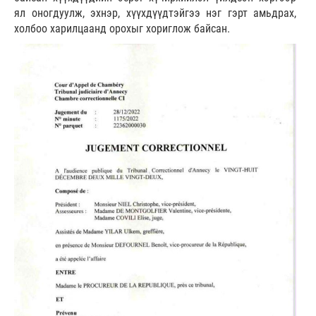
ял оногдуулж, эхнэр, хүүхдүүдтэйгээ нэг гэрт амьдрах,
холбоо харилцаанд орохыг хориглож байсан.