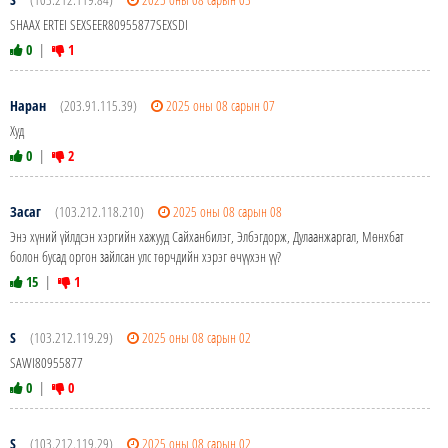
SHAAX ERTEI SEXSEER80955877SEXSDI
0
|
1
Наран
(203.91.115.39)
2025 оны 08 сарын 07
Худ
0
|
2
Засаг
(103.212.118.210)
2025 оны 08 сарын 08
Энэ хүний үйлдсэн хэргийн хажууд Сайханбилэг, Элбэгдорж, Дулаанжаргал, Мөнхбат
болон бусад оргон зайлсан улс төрчдийн хэрэг өчүүхэн үү?
15
|
1
S
(103.212.119.29)
2025 оны 08 сарын 02
SAWI80955877
0
|
0
S
(103.212.119.29)
2025 оны 08 сарын 02