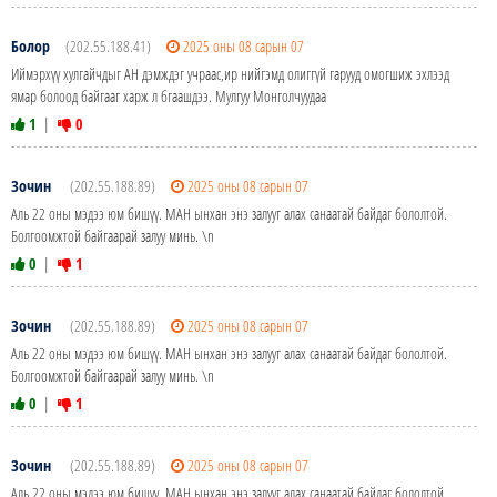
Болор
(202.55.188.41)
2025 оны 08 сарын 07
Иймэрхүү хулгайчдыг АН дэмждэг учраас,ир нийгэмд олиггүй гарууд омогшиж эхлээд
ямар болоод байгааг харж л бгаашдээ. Мулгуу Монголчуудаа
1
|
0
Зочин
(202.55.188.89)
2025 оны 08 сарын 07
Аль 22 оны мэдээ юм бишүү. МАН ынхан энэ залууг алах санаатай байдаг бололтой.
Болгоомжтой байгаарай залуу минь. \n
0
|
1
Зочин
(202.55.188.89)
2025 оны 08 сарын 07
Аль 22 оны мэдээ юм бишүү. МАН ынхан энэ залууг алах санаатай байдаг бололтой.
Болгоомжтой байгаарай залуу минь. \n
0
|
1
Зочин
(202.55.188.89)
2025 оны 08 сарын 07
Аль 22 оны мэдээ юм бишүү. МАН ынхан энэ залууг алах санаатай байдаг бололтой.