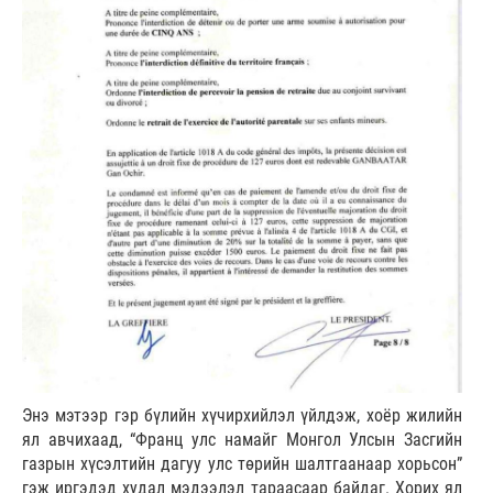
Энэ мэтээр гэр бүлийн хүчирхийлэл үйлдэж, хоёр жилийн
ял авчихаад, “Франц улс намайг Монгол Улсын Засгийн
газрын хүсэлтийн дагуу улс төрийн шалтгаанаар хорьсон”
гэж иргэдэд худал мэдээлэл тараасаар байдаг. Хорих ял