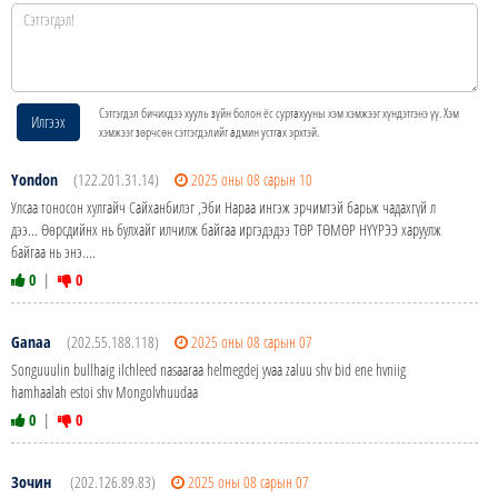
Сэтгэгдэл бичихдээ хууль зүйн болон ёс суртахууны хэм хэмжээг хүндэтгэнэ үү. Хэм
Илгээх
хэмжээг зөрчсөн сэтгэгдэлийг админ устгах эрхтэй.
Yondon
(122.201.31.14)
2025 оны 08 сарын 10
Улсаа тоносон хулгайч Сайханбилэг ,Эби Нараа ингэж эрчимтэй барьж чадахгүй л
дээ... Өөрсдийнх нь булхайг илчилж байгаа иргэдэдээ ТӨР ТӨМӨР НҮҮРЭЭ харуулж
байгаа нь энэ....
0
|
0
Ganaa
(202.55.188.118)
2025 оны 08 сарын 07
Songuuulin bullhaig ilchleed nasaaraa helmegdej yvaa zaluu shv bid ene hvniig
hamhaalah estoi shv Mongolvhuudaa
0
|
0
Зочин
(202.126.89.83)
2025 оны 08 сарын 07