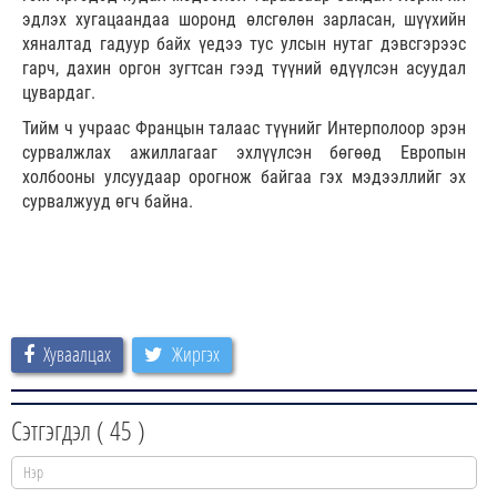
эдлэх хугацаандаа шоронд өлсгөлөн зарласан, шүүхийн
хяналтад гадуур байх үедээ тус улсын нутаг дэвсгэрээс
гарч, дахин оргон зугтсан гээд түүний өдүүлсэн асуудал
цувардаг.
Тийм ч учраас Францын талаас түүнийг Интерполоор эрэн
сурвалжлах ажиллагааг эхлүүлсэн бөгөөд Европын
холбооны улсуудаар орогнож байгаа гэх мэдээллийг эх
сурвалжууд өгч байна.
Хуваалцах
Жиргэх
Сэтгэгдэл (
45
)