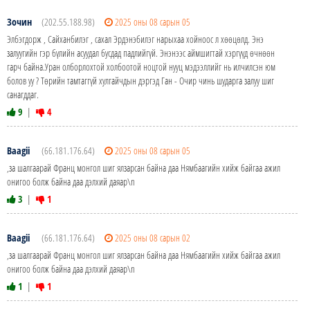
Зочин
(202.55.188.98)
2025 оны 08 сарын 05
Элбэгдорж , Сайханбилэг , сахал Эрдэнэбилэг нарыхаа хойноос л хөөцөлд. Энэ
залуугийн гэр бүлийн асуудал бусдад падлийгүй. Энэнээс аймшигтай хэргүүд өчнөөн
гарч байна.Уран олборлохтой холбоотой ноцтой нууц мэдээллийг нь илчилсэн юм
болов уу ? Төрийн тамтаггүй хулгайчдын дэргэд Ган - Очир чинь шударга залуу шиг
санагддаг.
9
|
4
Baagii
(66.181.176.64)
2025 оны 08 сарын 05
,за шалгаарай Франц монгол шиг ялзарсан байна даа Нямбаагийн хийж байгаа ажил
онигоо болж байна даа дэлхий даяар\n
3
|
1
Baagii
(66.181.176.64)
2025 оны 08 сарын 02
,за шалгаарай Франц монгол шиг ялзарсан байна даа Нямбаагийн хийж байгаа ажил
онигоо болж байна даа дэлхий даяар\n
1
|
1