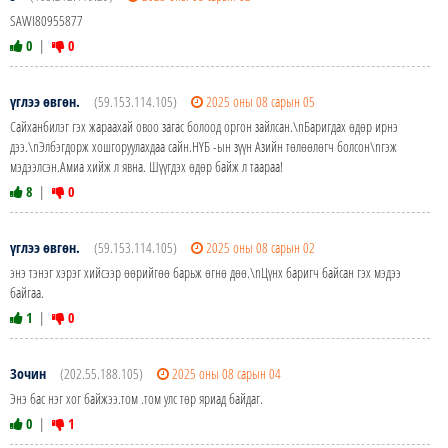
SAWI80955877
0
|
0
үглээ өвгөн.
(59.153.114.105)
2025 оны 08 сарын 05
Сайханбилэг гэх жараахай овоо загас болоод оргон зайлсан.\nБаригдах өдөр ирнэ
дээ.\nЭлбэгдорж хошгоруулахдаа сайн.НҮБ -ын зүүн Азийн төлөөлөгч болсон\nгэж
мэдээлсэн.Амиа хийж л явна. Шүүгдэх өдөр байж л таараа!
8
|
0
үглээ өвгөн.
(59.153.114.105)
2025 оны 08 сарын 02
энэ тэнэг хэрэг хийсээр өөрийгөө барьж өгнө дөө.\nЦүнх баригч байсан гэх мэдээ
байгаа.
1
|
0
Зочин
(202.55.188.105)
2025 оны 08 сарын 04
Энэ бас нэг хог байжээ.том .том улс төр яриад байдаг.
0
|
1