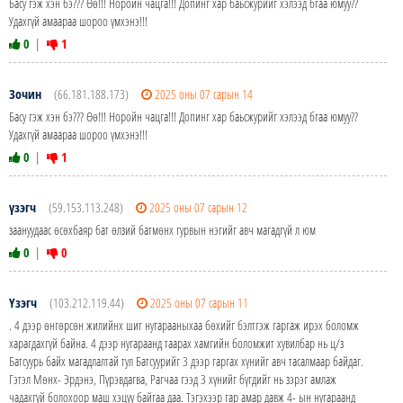
Басу гэж хэн бэ??? Өө!!! Норойн чацга!!! Допинг хар баьсжурийг хэлээд бгаа юмуу??
Удахгүй амаараа шороо үмхэнэ!!!
0
|
1
Зочин
(66.181.188.173)
2025 оны 07 сарын 14
Басу гэж хэн бэ??? Өө!!! Норойн чацга!!! Допинг хар баьсжурийг хэлээд бгаа юмуу??
Удахгүй амаараа шороо үмхэнэ!!!
0
|
1
үзэгч
(59.153.113.248)
2025 оны 07 сарын 12
заануудаас өсөхбаяр бат өлзий батмөнх гурвын нэгийг авч магадгүй л юм
0
|
0
Үзэгч
(103.212.119.44)
2025 оны 07 сарын 11
. 4 дээр өнгөрсөн жилийнх шиг нугарааныхаа бөхийг бэлтгэж гаргаж ирэх боломж
харагдахгүй байна. 4 дээр нугараанд таарах хамгийн боломжит хувилбар нь ц/з
Батсуурь байх магадлалтай тул Батсуурийг 3 дээр гаргах хүнийг авч тасалмаар байдаг.
Гэтэл Мөнх- Эрдэнэ, Пүрэвдагва, Рагчаа гээд 3 хүнийг бүгдийг нь зэрэг амлаж
чадахгүй болохоор маш хэцүү байгаа даа. Тэгэхээр гар амар давж 4- ын нугараанд