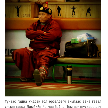
Үүнээс гадна үндсэн гол өрсөлдөгч аймгаас авна гэвэл
улсын гарьд Дамбийн Рагчаа байна. Том цолтнуудаас авч