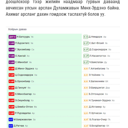
доошлохоор тээр жилийн наадмаар гурвын даваанд
авчихсан улсын арслан Дуламжавын Мөнх-Эрдэнэ байна.
Ахимаг арсланг дахин гомдоож таслахгүй болов уу.