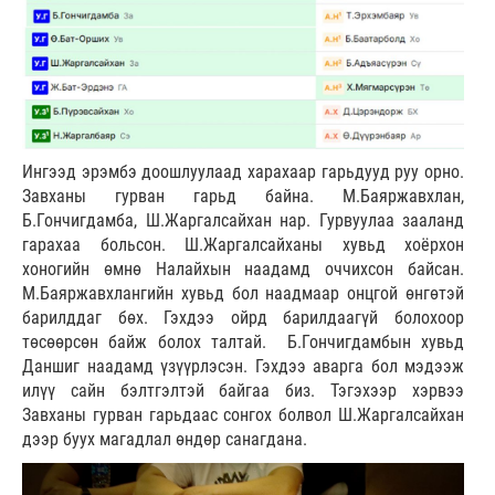
Ингээд эрэмбэ доошлуулаад харахаар гарьдууд руу орно.
Завханы гурван гарьд байна. М.Баяржавхлан,
Б.Гончигдамба, Ш.Жаргалсайхан нар. Гурвуулаа зааланд
гарахаа больсон. Ш.Жаргалсайханы хувьд хоёрхон
хоногийн өмнө Налайхын наадамд оччихсон байсан.
М.Баяржавхлангийн хувьд бол наадмаар онцгой өнгөтэй
барилддаг бөх. Гэхдээ ойрд барилдаагүй болохоор
төсөөрсөн байж болох талтай. Б.Гончигдамбын хувьд
Даншиг наадамд үзүүрлэсэн. Гэхдээ аварга бол мэдээж
илүү сайн бэлтгэлтэй байгаа биз. Тэгэхээр хэрвээ
Завханы гурван гарьдаас сонгох болвол Ш.Жаргалсайхан
дээр буух магадлал өндөр санагдана.