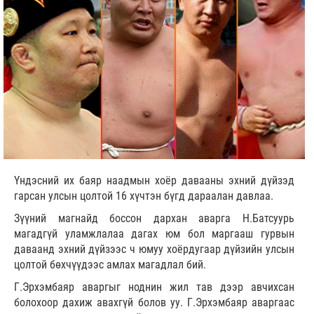
Үндэсний их баяр наадмын хоёр давааны эхний дүйзэд
гарсан улсын цолтой 16 хүчтэн бүгд дараалан давлаа.
Зүүний магнайд боссон дархан аварга Н.Батсуурь
магадгүй уламжлалаа дагах юм бол маргааш гурвын
даваанд эхний дүйзээс ч юмуу хоёрдугаар дүйзийн улсын
цолтой бөхчүүдээс амлах магадлал бий.
Г.Эрхэмбаяр аваргыг ноднин жил тав дээр авчихсан
болохоор дахиж авахгүй болов уу. Г.Эрхэмбаяр аваргаас