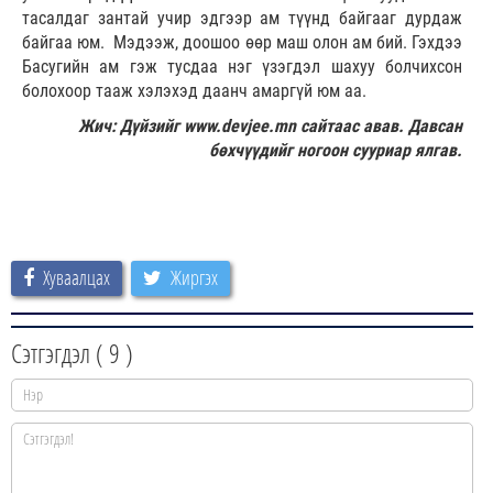
тасалдаг зантай учир эдгээр ам түүнд байгааг дурдаж
байгаа юм. Мэдээж, доошоо өөр маш олон ам бий. Гэхдээ
Басугийн ам гэж тусдаа нэг үзэгдэл шахуу болчихсон
болохоор тааж хэлэхэд даанч амаргүй юм аа.
Жич: Дүйзийг www.devjee.mn сайтаас авав. Давсан
бөхчүүдийг ногоон сууриар ялгав.
Хуваалцах
Жиргэх
Сэтгэгдэл (
9
)