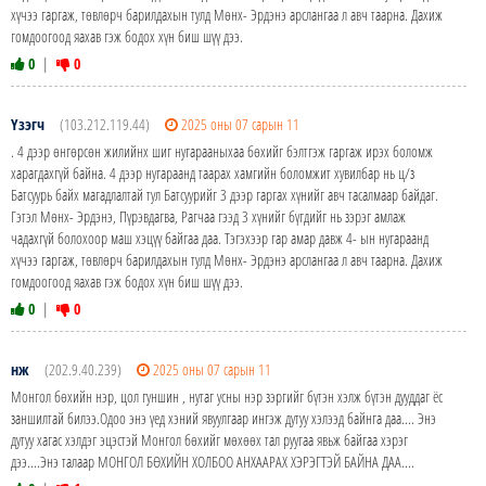
хүчээ гаргаж, төвлөрч барилдахын тулд Мөнх- Эрдэнэ арслангаа л авч таарна. Дахиж
гомдоогоод яахав гэж бодох хүн биш шүү дээ.
0
|
0
Үзэгч
(103.212.119.44)
2025 оны 07 сарын 11
. 4 дээр өнгөрсөн жилийнх шиг нугарааныхаа бөхийг бэлтгэж гаргаж ирэх боломж
харагдахгүй байна. 4 дээр нугараанд таарах хамгийн боломжит хувилбар нь ц/з
Батсуурь байх магадлалтай тул Батсуурийг 3 дээр гаргах хүнийг авч тасалмаар байдаг.
Гэтэл Мөнх- Эрдэнэ, Пүрэвдагва, Рагчаа гээд 3 хүнийг бүгдийг нь зэрэг амлаж
чадахгүй болохоор маш хэцүү байгаа даа. Тэгэхээр гар амар давж 4- ын нугараанд
хүчээ гаргаж, төвлөрч барилдахын тулд Мөнх- Эрдэнэ арслангаа л авч таарна. Дахиж
гомдоогоод яахав гэж бодох хүн биш шүү дээ.
0
|
0
нж
(202.9.40.239)
2025 оны 07 сарын 11
Монгол бөхийн нэр, цол гуншин , нутаг усны нэр зэргийг бүтэн хэлж бүтэн дууддаг ёс
заншилтай билээ.Одоо энэ үед хэний явуулгаар ингэж дутуу хэлээд байнга даа.... Энэ
дутуу хагас хэлдэг эцэстэй Монгол бөхийг мөхөөх тал руугаа явьж байгаа хэрэг
дээ....Энэ талаар МОНГОЛ БӨХИЙН ХОЛБОО АНХААРАХ ХЭРЭГТЭЙ БАЙНА ДАА....