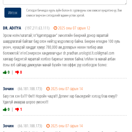
Сэтгэгдэл бичихдээ хууль зүйн болон ёс суртахууны хэм хэмжээг хүндэтгэнэ үү. Хэм
Илгээх
хэмжээг зөрчсөн сэтгэгдэлийг админ устгах эрхтэй.
DR. ADITYA
(197.211.63.111)
2025 оны 07 сарын 12
Эрхэм ноён/хатагтай,\n”Адитяпрадхан” эмнэлгийн бөөрний донор яаралтай
шаардлагатай байгааг бид олон нийтэд мэдээлмээр байна. Бөөрөө өгөхдөө 100 хувь
үнэнч, нухацтай ханддаг хүмүүс 780,000 ам.долларын нөхөн төлбөр авах
боломжтой.\n\nСонирхсон хандивлагчдыг dr.pradhan.urologist.lt.col@gmail.com
хаягаар бидэнтэй яаралтай холбоо барихыг зөвлөж байна.\nМөн та манай албан
ёсны вэб сайтаар дамжуулан манай бүсийн төв оффис руу холбогдож болно:
0
|
0
Зочин
(66.181.188.173)
2025 оны 07 сарын 14
Басу гэж хэн бэ??? Өө!!! Норойн чацга!!! Допинг хар баьсжурийг хэлээд бгаа юмуу??
Удахгүй амаараа шороо үмхэнэ!!!
0
|
1
Зочин
(66.181.188.173)
2025 оны 07 сарын 14