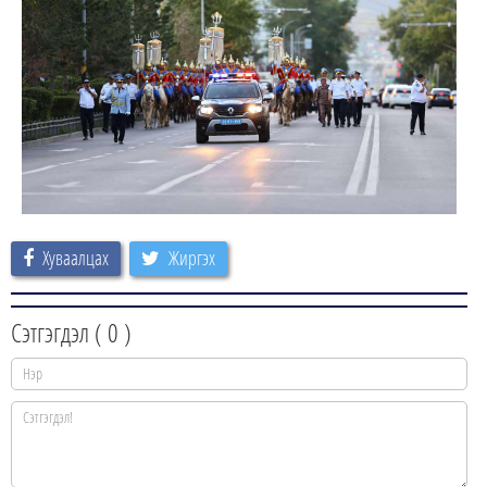
Хуваалцах
Жиргэх
Сэтгэгдэл (
0
)