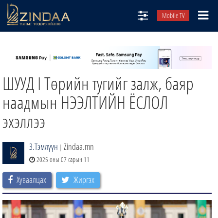
Mobile TV
НИЙТЛЭЛЧИД
ТВ8
ШУУД I Төрийн тугийг залж, баяр
ӨГЛӨӨНИЙ СОНИН
АУДИО ЗОХИОЛ
наадмын НЭЭЛТИЙН ЁСЛОЛ
ЗИНДАА СЭТГҮҮЛ
эхэллээ
З.Тэмлүүн
Zindaa.mn
|
2025 оны 07 сарын 11
Хуваалцах
Жиргэх