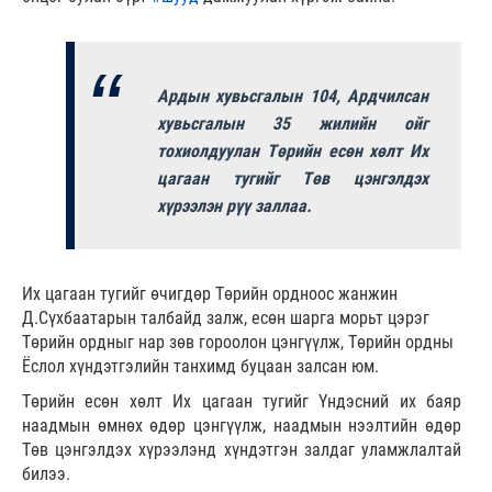
Ардын хувьсгалын 104, Ардчилсан
хувьсгалын 35 жилийн ойг
тохиолдуулан Төрийн есөн хөлт Их
цагаан тугийг Төв цэнгэлдэх
хүрээлэн рүү заллаа.
Их цагаан тугийг өчигдөр Төрийн ордноос жанжин
Д.Сүхбаатарын талбайд залж, есөн шарга морьт цэрэг
Төрийн ордныг нар зөв гороолон цэнгүүлж, Төрийн ордны
Ёслол хүндэтгэлийн танхимд буцаан залсан юм.
Төрийн есөн хөлт Их цагаан тугийг Үндэсний их баяр
наадмын өмнөх өдөр цэнгүүлж, наадмын нээлтийн өдөр
Төв цэнгэлдэх хүрээлэнд хүндэтгэн залдаг уламжлалтай
билээ.