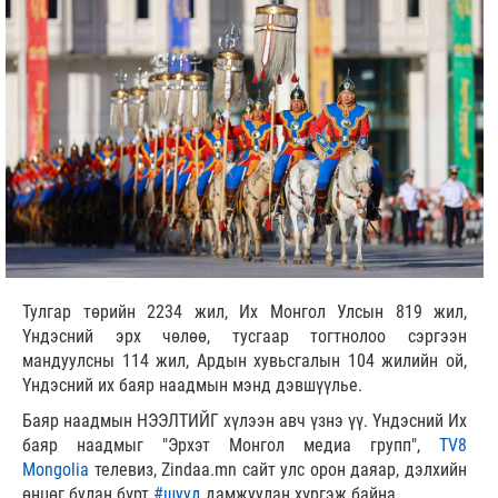
Тулгар төрийн 2234 жил, Их Монгол Улсын 819 жил,
Үндэсний эрх чөлөө, тусгаар тогтнолоо сэргээн
мандуулсны 114 жил, Ардын хувьсгалын 104 жилийн ой,
Үндэсний их баяр наадмын мэнд дэвшүүлье.
Баяр наадмын НЭЭЛТИЙГ хүлээн авч үзнэ үү. Үндэсний Их
баяр наадмыг "Эрхэт Монгол медиа групп",
TV8
Mongolia
телевиз, Zindaa.mn сайт улс орон даяар, дэлхийн
өнцөг булан бүрт
#шууд
дамжуулан хүргэж байна.