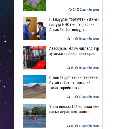
0 |
2 цагийн өмнө
Г.Тэмүүлэн тэргүүтэй УИХ-ын
гишүүд БНСУ-ын Үндэсний
Ассамблейн гишүүди…
1 |
16 цагийн өмнө
Автобусны Ч:19А чиглэлд түр
хугацаагаар өөрчлөлт орно
0 |
16 цагийн өмнө
С.Бямбацогт төрийг төлөөлөн
Сутай хайрхны тэнгэрийг
тахих төрийн тахил…
1 |
17 цагийн өмнө
Усны ослоос 154 иргэний амь
насыг авран хамгаалжээ
0 |
17 цагийн өмнө