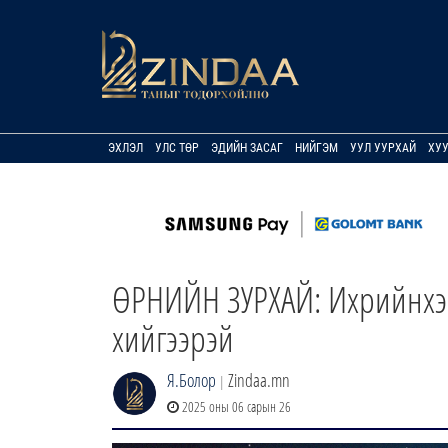
ЭХЛЭЛ
УЛС ТӨР
ЭДИЙН ЗАСАГ
НИЙГЭМ
УУЛ УУРХАЙ
ХУ
ӨРНИЙН ЗУРХАЙ: Ихрийнхэн
хийгээрэй
Я.Болор
Zindaa.mn
|
2025 оны 06 сарын 26