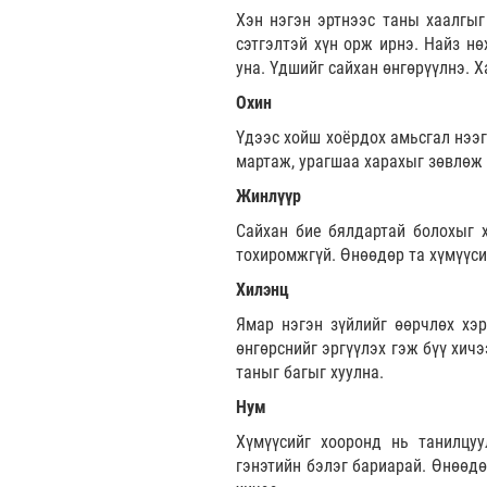
Хэн нэгэн эртнээс таны хаалгыг
сэтгэлтэй хүн орж ирнэ. Найз нө
уна. Үдшийг сайхан өнгөрүүлнэ. Х
Охин
Үдээс хойш хоёрдох амьсгал нээг
мартаж, урагшаа харахыг зөвлөж 
Жинлүүр
Сайхан бие бялдартай болохыг х
тохиромжгүй. Өнөөдөр та хүмүүси
Хилэнц
Ямар нэгэн зүйлийг өөрчлөх хэр
өнгөрснийг эргүүлэх гэж бүү хич
таныг багыг хуулна.
Нум
Хүмүүсийг хооронд нь танилцуу
гэнэтийн бэлэг бариарай. Өнөөдө