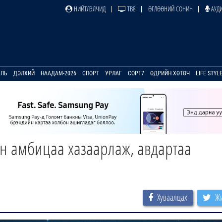
НИЙТЛЭЛЧИД
ТВ8
ӨГЛӨӨНИЙ СОНИН
АУДИ
УЛЬ
ДЭЛХИЙ
НААДАМ-2026
СПОРТ
УРЛАГ
COP17
ӨДРИЙН ХӨТӨЧ
LIFE STYL
 амбицаа хазаарлаж, авдартаа
Хуваалцах
Жи