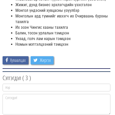
Жижиг, дунд бизнес эрхлэгчдийн үзэсгэлэн
Монгол үндэсний хувцасны үзүүлбэр
Монголын ард түмнийг ивээгч их Очирваань бурхны
тахилга
Их эзэн Чингис хааны тахилга
Балин, тосон урлалын тэмцээн
Унзад, голч лам нарын тэмцээн
Номын мэтгэлцээний тэмцээн
Хуваалцах
Жиргэх
Сэтгэгдэл (
3
)