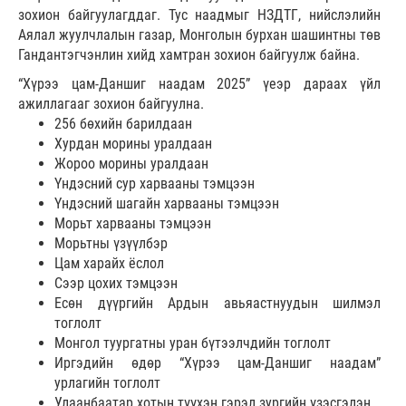
зохион байгуулагддаг. Тус наадмыг НЗДТГ, нийслэлийн
Аялал жуулчлалын газар, Монголын бурхан шашинтны төв
Гандантэгчэнлин хийд хамтран зохион байгуулж байна.
“Хүрээ цам-Даншиг наадам 2025” үеэр дараах үйл
ажиллагааг зохион байгуулна.
256 бөхийн барилдаан
Хурдан морины уралдаан
Жороо морины уралдаан
Үндэсний сур харвааны тэмцээн
Үндэсний шагайн харвааны тэмцээн
Морьт харвааны тэмцээн
Морьтны үзүүлбэр
Цам харайх ёслол
Сээр цохих тэмцээн
Есөн дүүргийн Ардын авьяастнуудын шилмэл
тоглолт
Монгол туургатны уран бүтээлчдийн тоглолт
Иргэдийн өдөр “Хүрээ цам-Даншиг наадам”
урлагийн тоглолт
Улаанбаатар хотын түүхэн гэрэл зургийн үзэсгэлэн,