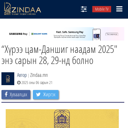
Mobile TV
НИЙТЛЭЛЧИД
ТВ8
“Хүрээ цам-Даншиг наадам 2025"
ӨГЛӨӨНИЙ СОНИН
АУДИО ЗОХИОЛ
энэ сарын 28, 29-нд болно
ЗИНДАА СЭТГҮҮЛ
Автор
Zindaa.mn
|
2025 оны 06 сарын 21
Хуваалцах
Жиргэх