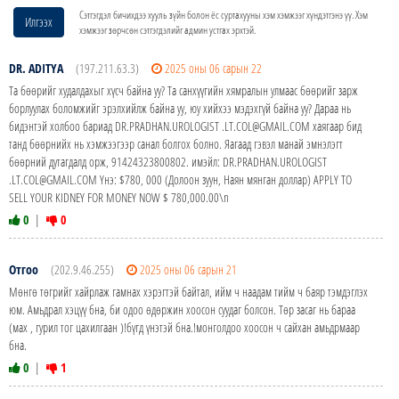
Сэтгэгдэл бичихдээ хууль зүйн болон ёс суртахууны хэм хэмжээг хүндэтгэнэ үү. Хэм
Илгээх
хэмжээг зөрчсөн сэтгэгдэлийг админ устгах эрхтэй.
DR. ADITYA
(197.211.63.3)
2025 оны 06 сарын 22
Та бөөрийг худалдахыг хүсч байна уу? Та санхүүгийн хямралын улмаас бөөрийг зарж
борлуулах боломжийг эрэлхийлж байна уу, юу хийхээ мэдэхгүй байна уу? Дараа нь
бидэнтэй холбоо бариад DR.PRADHAN.UROLOGIST .LT.COL@GMAIL.COM хаягаар бид
танд бөөрнийх нь хэмжээгээр санал болгох болно. Яагаад гэвэл манай эмнэлэгт
бөөрний дутагдалд орж, 91424323800802. имэйл: DR.PRADHAN.UROLOGIST
.LT.COL@GMAIL.COM Yнэ: $780, 000 (Долоон зуун, Наян мянган доллар) APPLY TO
SELL YOUR KIDNEY FOR MONEY NOW $ 780,000.00\n
0
|
0
Отгоо
(202.9.46.255)
2025 оны 06 сарын 21
Мөнгө төгрийг хайрлаж гамнах хэрэгтэй байтал, ийм ч наадам тийм ч баяр тэмдэглэх
юм. Амьдрал хэцүү бна, би одоо өдөржин хоосон суудаг болсон. Төр засаг нь бараа
(мах , гурил тог цахилгаан )!бүгд үнэтэй бна.!монголдоо хоосон ч сайхан амьдрмаар
бна.
0
|
1