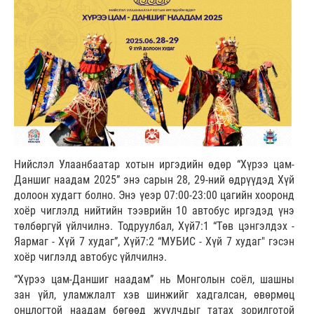
Нийслэл Улаанбаатар хотын иргэдийн өдөр “Хүрээ цам-
Даншиг наадам 2025” энэ сарын 28, 29-ний өдрүүдэд Хүй
долоон худагт болно. Энэ үеэр 07:00-23:00 цагийн хооронд
хоёр чиглэлд нийтийн тээврийн 10 автобус иргэдэд үнэ
төлбөргүй үйлчилнэ. Тодруулбал, Хүй7:1 “Төв цэнгэлдэх -
Яармаг - Хүй 7 худаг”, Хүй7:2 “МУБИС - Хүй 7 худаг" гэсэн
хоёр чиглэлд автобус үйлчилнэ.
“Хүрээ цам-Даншиг наадам” нь Монголын соёл, шашны
зан үйл, уламжлалт хэв шинжийг хадгалсан, өвөрмөц
онцлогтой наадам бөгөөд жуулчдыг татах зорилготой