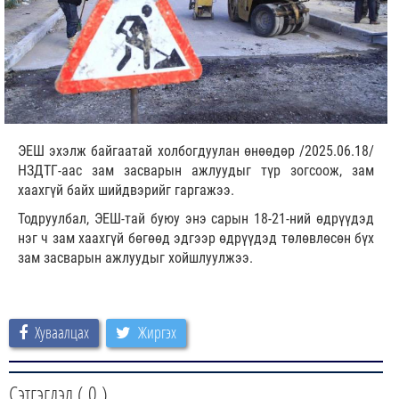
ЭЕШ эхэлж байгаатай холбогдуулан өнөөдөр /2025.06.18/
НЗДТГ-аас зам засварын ажлуудыг түр зогсоож, зам
хаахгүй байх шийдвэрийг гаргажээ.
Тодруулбал, ЭЕШ-тай буюу энэ сарын 18-21-ний өдрүүдэд
нэг ч зам хаахгүй бөгөөд эдгээр өдрүүдэд төлөвлөсөн бүх
зам засварын ажлуудыг хойшлуулжээ.
Хуваалцах
Жиргэх
Сэтгэгдэл (
0
)