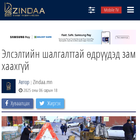
Mobile TV
НИЙТЛЭЛЧИД
ТВ8
Элсэлтийн шалгалттай өдрүүдэд зам
ӨГЛӨӨНИЙ СОНИН
АУДИО ЗОХИОЛ
хаахгүй
ЗИНДАА СЭТГҮҮЛ
Автор
Zindaa.mn
|
2025 оны 06 сарын 18
Хуваалцах
Жиргэх