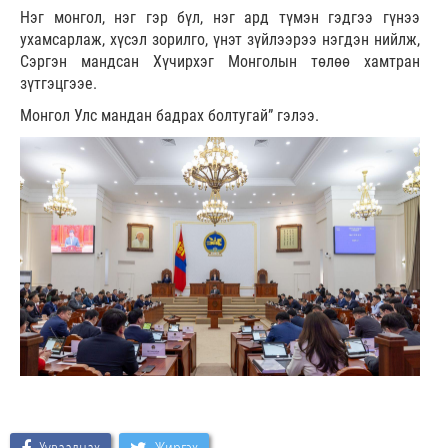
Нэг монгол, нэг гэр бүл, нэг ард түмэн гэдгээ гүнээ
ухамсарлаж, хүсэл зорилго, үнэт зүйлээрээ нэгдэн нийлж,
Сэргэн мандсан Хүчирхэг Монголын төлөө хамтран
зүтгэцгээе.
Монгол Улс мандан бадрах болтугай” гэлээ.