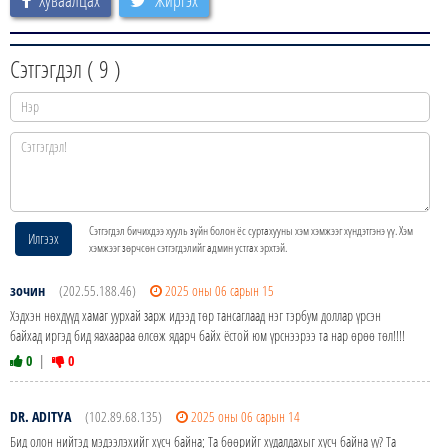
Хуваалцах
Жиргэх
Сэтгэгдэл (
9
)
Сэтгэгдэл бичихдээ хууль зүйн болон ёс суртахууны хэм хэмжээг хүндэтгэнэ үү. Хэм
Илгээх
хэмжээг зөрчсөн сэтгэгдэлийг админ устгах эрхтэй.
зочин
(202.55.188.46)
2025 оны 06 сарын 15
Хэдхэн нөхдүүд хамаг уурхай зарж идээд төр тансаглаад нэг тэрбум доллар үрсэн
байхад иргэд бид яахаараа өлсөж ядарч байх ёстой юм үрснээрээ та нар өрөө төл!!!!
0
|
0
DR. ADITYA
(102.89.68.135)
2025 оны 06 сарын 14
Бид олон нийтэд мэдээлэхийг хүсч байна; Та бөөрийг худалдахыг хүсч байна уу? Та