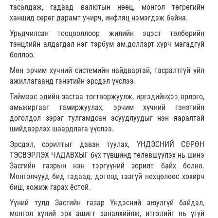
тасалдаж, гадаад валютын нөөц, монгол төгрөгийн
ханшид сөрөг дарамт учирч, инфляц нэмэгдэж байна.
Урьдчилсан тооцооллоор жилийн эцэст төлбөрийн
тэнцлийн алдагдал нэг тэрбум ам.долларт хүрч магадгүй
боллоо.
Мөн эрчим хүчний системийн найдвартай, тасралтгүй үйл
ажиллагаанд гэнэтийн эрсдэл үүслээ.
Тиймээс эдийн засгаа тогтворжуулж, иргэдийнхээ орлого,
амьжиргааг тамиржуулах, эрчим хүчний гэнэтийн
доголдол зэрэг тулгамдсан асуудлуудыг нэн яаралтай
шийдвэрлэх шаардлага үүслээ.
Эрсдэл, сорилтыг даван туулах, ҮНДЭСНИЙ СӨРӨН
ТЭСВЭРЛЭХ ЧАДАВХЫГ бүх түвшинд төлөвшүүлэх нь шинэ
Засгийн газрын нэн тэргүүний зорилт байх болно.
Монголчууд бид гадаад, дотоод таагүй нөхцөлөөс хохирч
биш, хожиж гарах ёстой.
Үүний тулд Засгийн газар Үндэсний аюулгүй байдал,
монгол хүний эрх ашигт заналхийлж, итгэлийг нь үгүй