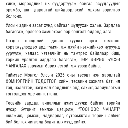
хийж, мөрөөдлийг нь сүүдэртүүлж байгаа асуудлуудыг
эрэмбэ, шат дараатай шийдвэрлэхийг эрхэм зорилгоо
болгоно.
Улсын эдийн засаг хүнд байгааг шулуухан хэлье. Зардлаа
багасгаж, орлогоо хэмнэхээс өөр сонголт бидэнд алга.
Гэхдээ эрсдэлийг даван туулах арга хэмжээг
хэрэгжүүлэхдээ ард түмэн, аж ахуйн нэгжийнхээ нуруунд
үүрүүлж, халаас хэтэвчийг нь тэмтрэх байдлаар биш,
төрийн үрэлгэн зардлаа багасгаж, ТӨР ӨӨРӨӨ БҮСЭЭ
ЧАНГАЛАХ зарчмыг барих ёстой гэж үзэж байна.
Тиймээс Монгол Улсын 2025 оны төсөвт нэн яаралтай
ХЭМНЭЛТИЙН ТОДОТГОЛ хийж, төсвийн сахилга бат, ил
тод, нээлттэй, нэгдмэл байдлыг чанд сахиж, хариуцлагын
тогтолцоог эрс чангатгана.
Төсвийн зардал, ачааллыг нэмэгдүүлж байгаа төрийн
нүсэр бүтцийг эмхлэн цэгцэлж, “ТООНООС ЧАНАРТ”
шилжиж, цомхон, чадварлаг, бүтээмжтэй төрийн албыг
бий болгох чиглэлд бодит алхмууд хийнэ.