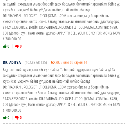
санхүүгийн хямралын улмаас бөөрийг зарж борлуулах боломжийг эрэлхийлж байна уу,
юу хийхээ мэдэхгүй байна уу? Дараа нь бидэнтэй холбоо бариад
DR.PRADHAN.UROLOGIST .LT.COL@GMAIL.COM хаягаар бид танд бөөрнийх нь
хэмжээгээр санал болгох болно. Яагаад гэвэл манай эмнэлэгт бөөрний дутагдалд орж,
91424323800802. имэйл: DR.PRADHAN.UROLOGIST .LT.COL@GMAIL.COM Yнэ: $780,
000 (Долоон зуун, Наян мянган доллар) APPLY TO SELL YOUR KIDNEY FOR MONEY NOW
$ 780,000.00
0
|
0
DR. ADITYA
(102.89.68.135)
2025 оны 06 сарын 14
Бид олон нийтэд мэдээлэхийг хүсч байна; Та бөөрийг худалдахыг хүсч байна уу? Та
санхүүгийн хямралын улмаас бөөрийг зарж борлуулах боломжийг эрэлхийлж байна уу,
юу хийхээ мэдэхгүй байна уу? Дараа нь бидэнтэй холбоо бариад
DR.PRADHAN.UROLOGIST .LT.COL@GMAIL.COM хаягаар бид танд бөөрнийх нь
хэмжээгээр санал болгох болно. Яагаад гэвэл манай эмнэлэгт бөөрний дутагдалд орж,
91424323800802. имэйл: DR.PRADHAN.UROLOGIST .LT.COL@GMAIL.COM Yнэ: $780,
000 (Долоон зуун, Наян мянган доллар) APPLY TO SELL YOUR KIDNEY FOR MONEY NOW
$ 780,000.00
0
|
0