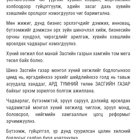
холбоодоор гүйцэтгүүлж, эдийн засаг дахь хувийн
хэвшлийн оролцоог нэмэгдүүлэх чиг баримтална.
Мөн жижиг, дунд бизнес эрхлэгчдийг дэмжих, инновац,
бүтээмжийг дэмжсэн эрх зүйн шинэчлэл хийж, бизнесийн
орчны хүндрэл, чирэгдлийг арилгаж, хувийн хэвшлийн
өрсөлдөх чадварыг нэмэгдүүлнэ.
Хүний хөгжил бол манай Засгийн газрын хамгийн том мега
төсөл байх болно.
Шинэ Засгийн газар монгол хүний хөгжлийг бодлогынхоо
цөмд нь, иргэдийнхээ эрхийг шийдлийнхээ голд нь тавьж
асуудалд ханддаг, АРД ТҮМНИЙ төлөө ЗАСГИЙН ГАЗАР
байхыг эрхэм зорилгоо болгож ажиллана.
Чадварлаг, бүтээмжтэй, эрүүл саруул, дэлхийд өрсөлдөх
чадамжтай монгол хүний хөгжилд чиглэж, эрүүл мэнд,
боловсрол, нийгмийн хамгааллын цогц реформыг
эрчимжүүлнэ.
Бүтээмж, гүйцэтгэл, үр дүнд суурилсан цалин хөлсний
бодлогыг салбар бүрд нэвтрүүлнэ.