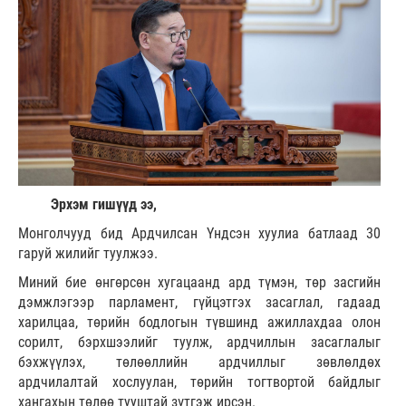
Эрхэм гишүүд ээ,
Монголчууд бид Ардчилсан Үндсэн хуулиа батлаад 30
гаруй жилийг туулжээ.
Миний бие өнгөрсөн хугацаанд ард түмэн, төр засгийн
дэмжлэгээр парламент, гүйцэтгэх засаглал, гадаад
харилцаа, төрийн бодлогын түвшинд ажиллахдаа олон
сорилт, бэрхшээлийг туулж, ардчиллын засаглалыг
бэхжүүлэх, төлөөллийн ардчиллыг зөвлөлдөх
ардчилалтай хослуулан, төрийн тогтвортой байдлыг
хангахын төлөө тууштай зүтгэж ирсэн.