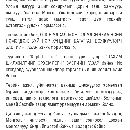
Улсын язгуур ашиг сонирхлыг цорын ганц хэмжүүр,
шалгуур болгоно. Монгол Улс бол сайн хөрш, найдвартай
түнш, итгэл даах хамтрагч гэдэг дүр төрхийг
баталгаажуулахыг эрмэлзэнэ.
Товчилж хэлбэл, ОЛОН УЛСАД МОНГОЛ УЛСЫНХАА ӨСӨН
НЭМЭГДЭЖ БУЙ НЭР ХҮНДИЙГ БАТАТГАН БЭХЖҮҮЛЭГЧ
ЗАСГИЙН ГАЗАР байхыг эрмэлзэнэ.
Түүнчлэн “Digital first” гэсэн уриа дор “ЦАХИМ
ШИЛЖИЛТИЙГ ЭРХЭМЛЭГЧ” ЗАСГИЙН ГАЗАР байна. Их
өгөгдөлд суурилсан шийдвэр гаргалт бидний зорилт байх
болно.
Төрийн ажил, үйлчилгээг цахимд шилжүүлэх эрмэлзэл
бүрийг, хөдөлмөр хөнгөвчлөх, бүтээмж нэмэгдүүлэх,
инновац, шинэ технологи нэвтрүүлэх шийдэл болгоныг
манай Засгийн газар ямагт урамшуулан дэмжих болно.
Дэлхий дахинд үүсээд байгаа хурцадмал нөхцөл байдал,
Монголыг чиглэсэн гаднын ашиг сонирхол цөөхөн
монголчууд биднийг эвтэй байхыг шаардаж байна.