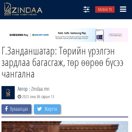
Mobile TV
НИЙТЛЭЛЧИД
ТВ8
Г.Занданшатар: Төрийн үрэлгэн
ӨГЛӨӨНИЙ СОНИН
АУДИО ЗОХИОЛ
зардлаа багасгаж, төр өөрөө бүсээ
ЗИНДАА СЭТГҮҮЛ
чангална
Автор
Zindaa.mn
|
2025 оны 06 сарын 13
Хуваалцах
Жиргэх