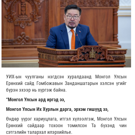
УИХ-ын чуулганы нэгдсэн хуралдаанд Монгол Улсын
Ерөнхий сайд Гомбожавын Занданшатарын хэлсэн үгийг
бүрэн эхээр нь хүргэж байна.
“Монгол Улсын ард иргэд ээ,
Монгол Улсын Их Хурлын дарга, эрхэм гишүүд ээ,
Өндөр үүрэг хариуцлага, итгэл хүлээлгэж, Монгол Улсын
Ерөнхий сайдаар тохоон томилсон Та бүхэнд чин
сэтгэлийн талархал илэрхийлье.