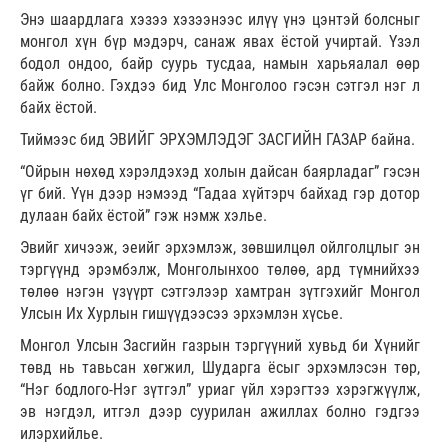
Энэ шаардлага хэзээ хэзээнээс илүү үнэ цэнтэй болсныг
монгол хүн бүр мэдэрч, санаж явах ёстой учиртай. Үзэл
бодол ондоо, байр суурь тусдаа, намын харьяалал өөр
байж болно. Гэхдээ бид Улс Монголоо гэсэн сэтгэл нэг л
байх ёстой.
Тиймээс бид ЭВИЙГ ЭРХЭМЛЭДЭГ ЗАСГИЙН ГАЗАР байна.
“Ойрын нөхөд хэрэлдэхэд холын дайсан баярладаг” гэсэн
үг бий. Үүн дээр нэмээд “Гадаа хүйтэрч байхад гэр дотор
дулаан байх ёстой” гэж нэмж хэлье.
Эвийг хичээж, эеийг эрхэмлэж, зөвшилцөл ойлголцлыг эн
тэргүүнд эрэмбэлж, Монголынхоо төлөө, ард түмнийхээ
төлөө нэгэн үзүүрт сэтгэлээр хамтран зүтгэхийг Монгол
Улсын Их Хурлын гишүүдээсээ эрхэмлэн хүсье.
Монгол Улсын Засгийн газрын тэргүүний хувьд би Хүнийг
төвд нь тавьсан хөгжил, Шударга ёсыг эрхэмлэсэн төр,
“Нэг бодлого-Нэг зүтгэл” уриаг үйл хэрэгтээ хэрэгжүүлж,
эв нэгдэл, итгэл дээр суурилан ажиллах болно гэдгээ
илэрхийлье.