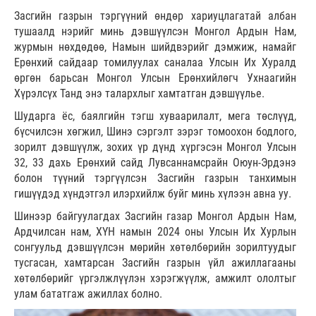
Засгийн газрын тэргүүний өндөр хариуцлагатай албан
тушаалд нэрийг минь дэвшүүлсэн Монгол Ардын Нам,
журмын нөхдөдөө, Намын шийдвэрийг дэмжиж, намайг
Ерөнхий сайдаар томилуулах саналаа Улсын Их Хуралд
өргөн барьсан Монгол Улсын Ерөнхийлөгч Ухнаагийн
Хүрэлсүх Танд энэ талархлыг хамтатган дэвшүүлье.
Шударга ёс, баялгийн тэгш хуваарилалт, мега төслүүд,
бүсчилсэн хөгжил, Шинэ сэргэлт зэрэг томоохон бодлого,
зорилт дэвшүүлж, зохих үр дүнд хүргэсэн Монгол Улсын
32, 33 дахь Ерөнхий сайд Лувсаннамсрайн Оюун-Эрдэнэ
болон түүний тэргүүлсэн Засгийн газрын танхимын
гишүүдэд хүндэтгэл илэрхийлж буйг минь хүлээн авна уу.
Шинээр байгуулагдах Засгийн газар Монгол Ардын Нам,
Ардчилсан нам, ХҮН намын 2024 оны Улсын Их Хурлын
сонгуульд дэвшүүлсэн мөрийн хөтөлбөрийн зорилтуудыг
тусгасан, хамтарсан Засгийн газрын үйл ажиллагааны
хөтөлбөрийг үргэлжлүүлэн хэрэгжүүлж, амжилт ололтыг
улам бататгаж ажиллах болно.