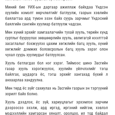
Миний бие УИХ-ын даргаар ажиллаж байхдаа Үндсэн
хуулийн нэмэлт өөрчлөлтийг батлуулж, газрын хэвлийн
баялагтаа ард түмэн эзэн байх суурь зарчмыг Үндэсний
баялгийн сангийн хуулиар батлуулж чадсан.
Мөн хүний эрхийг хамгаалагчийн тухай хууль, төрийн хүнд
суртлыг бууруулах зөвшөөрлийн хууль, авлигагүй нээлттэй
засаглалыг бэхжүүлэх цахим хөгжлийн багц хууль, хүний
хөгжлийг дэмжих боловсролын багц хууль зэрэг олон
чухал суурь хуулиудыг батлуулсан.
Хууль батлагдах бол нэг хэрэг. Тиймээс шинэ Засгийн
газар хууль хэрэгжүүлэх, хуулийн үйлчлэлийг тэгш
байлгах, шударга ёс, тэгш эрхийг хангахад бүхий л
анхаарлаа хандуулна.
Мөн төрд ёс зүйг сахиулах нь Засгийн газрын эн тэргүүний
зорилт байх болно.
Хууль дээдлэх, ёс зүй, хариуцлагыг эрхэмлэх зарчим
дээрээсээ эхэлж, ард иргэд, иргэний нийгэм, хэвлэл
мэдээллийн хамтарсан хяналт, оролцоо, ил тод байдал