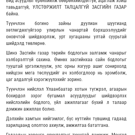
Бид асуудлыг ерөнхийлж бөөрөнхийлдөггүй, ацаглаж хойш
тавьдаггүй, УЛСТӨРЖИЛТ ТАЛЦАЛГҮЙ ЗАСГИЙН ГАЗАР
байна.
Түүнчлэн богино зайны дуулиан шуугианд
хөтлөгдөхгүйгээр улирлын чанартай бэрхшээлүүдийг
оновчтой шийдвэрлэж, урт хугацааны ултай суурьтай
шийдэлд төвлөрнө.
Шинэ Засгийн газар төрийн бодлогын залгамж чанарыг
хэлбэрэлтгүй сахина. Өмнөх засгийнхаа сайн бодлогыг
тууштай үргэлжлүүлж, улс орны язгуур ашиг сонирхолд
нийцсэн мега төслүүдийг ач холбогдлоор нь эрэмбэлж,
цаг алдалгүй хэрэгжүүлэхийг зорино.
Түүнчлэн нийслэл Улаанбаатар хотын түгжрэл, агаарын
бохирдол зэрэг бугшмал асуудлуудыг шийдвэрлэх
нийслэлийн бодлого, үйл ажиллагааг бүхий л талаар
дэмжин ажиллах болно.
Дэлхийн хамтын нийгэмлэг, бүс нутгийн түвшинд гадаад
харилцаанд ололтоо ахиулж, амжилтаа бататгана.
Гадаадын хөрөнгө оруулалтыг тууштай дэмжиж, Монгол