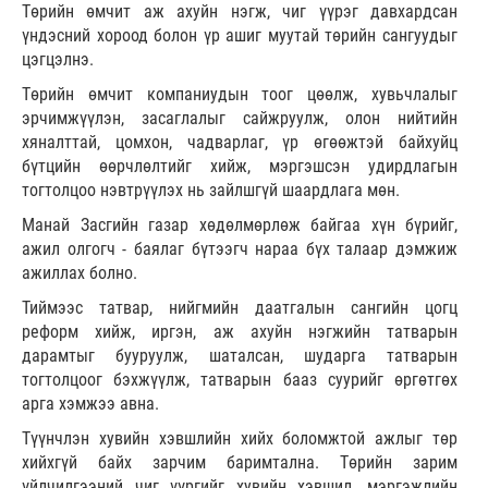
Төрийн өмчит аж ахуйн нэгж, чиг үүрэг давхардсан
үндэсний хороод болон үр ашиг муутай төрийн сангуудыг
цэгцэлнэ.
Төрийн өмчит компаниудын тоог цөөлж, хувьчлалыг
эрчимжүүлэн, засаглалыг сайжруулж, олон нийтийн
хяналттай, цомхон, чадварлаг, үр өгөөжтэй байхуйц
бүтцийн өөрчлөлтийг хийж, мэргэшсэн удирдлагын
тогтолцоо нэвтрүүлэх нь зайлшгүй шаардлага мөн.
Манай Засгийн газар хөдөлмөрлөж байгаа хүн бүрийг,
ажил олгогч - баялаг бүтээгч нараа бүх талаар дэмжиж
ажиллах болно.
Тиймээс татвар, нийгмийн даатгалын сангийн цогц
реформ хийж, иргэн, аж ахуйн нэгжийн татварын
дарамтыг бууруулж, шаталсан, шударга татварын
тогтолцоог бэхжүүлж, татварын бааз суурийг өргөтгөх
арга хэмжээ авна.
Түүнчлэн хувийн хэвшлийн хийх боломжтой ажлыг төр
хийхгүй байх зарчим баримтална. Төрийн зарим
үйлчилгээний чиг үүргийг хувийн хэвшил, мэргэжлийн