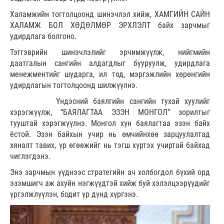
Халамжийн тогтолцоонд шинэчлэл хийж, ХАМГИЙН САЙН
ХАЛАМЖ БОЛ ХӨДӨЛМӨР ЭРХЛЭЛТ байх зарчмыг
удирдлага болгоно.
Тэтгэврийн шинэчлэлийг эрчимжүүлж, нийгмийн
даатгалын сангийн алдагдлыг бууруулж, удирдлага
менежментийг шударга, ил тод, мэргэжлийн хөрөнгийн
удирдлагын тогтолцоонд шилжүүлнэ.
Үндэсний баялгийн сангийн тухай хуулийг
хэрэгжүүлж, “БАЯЛАГТАА ЭЗЭН МОНГОЛ” зорилтыг
тууштай хэрэгжүүлнэ. Монгол хүн баялагтаа эзэн байх
ёстой. Эзэн байхын учир нь өмчийнхөө зарцуулалтад
хяналт тавих, үр өгөөжийг нь тэгш хүртэх учиртай байхад
чиглэгдэнэ.
Энэ зарчмын үүднээс стратегийн ач холбогдол бүхий орд
эзэмшигч аж ахуйн нэгжүүдтэй хийж буй хэлэлцээрүүдийг
үргэлжлүүлэн, бодит үр дүнд хүргэнэ.