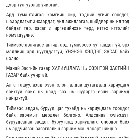
дээр тулгуурлах учиртай.
Ард түмэнтэйгээ хамгийн ойр, тэдний үгийг сонсдог,
шаардлагыг анхаардаг, үйл ажиллагаа, шийдвэр нь ил тод
байдаг төр, засаг л иргэдийнхээ төрд итгэх итгэлийг
нэмэгдүүлнэ.
Тиймээс авлигаас ангид, ард түмнээсээ зугтаадаггүй, эрх
мэдлийн ард нуугддаггүй, ҮНЭНЭЭ ХЭЛДЭГ ЗАСАГ байх
болно.
Манай Засгийн газар ХАРИУЦЛАГА НЬ ЭЗЭНТЭЙ ЗАСГИЙН
ГАЗАР байх учиртай.
Алга ташуулахад эзэн олон, алдаа дутагдалд хариуцагч
байхгүй байх нь наад зах нь шударга ёсны зарчимд
нийцэхгүй.
Тиймээс алдаа, бурууд цаг тухайд нь хариуцлага тооцдог
байх зарчмыг мөрдлөг болгоно. Алдсанаа хүлээдэг,
буруудсанаа засдаг, буруутанд хариуцлага оноодог байх
нь ардчилсан засаглалын зарчим мөн чанарт нийцнэ.