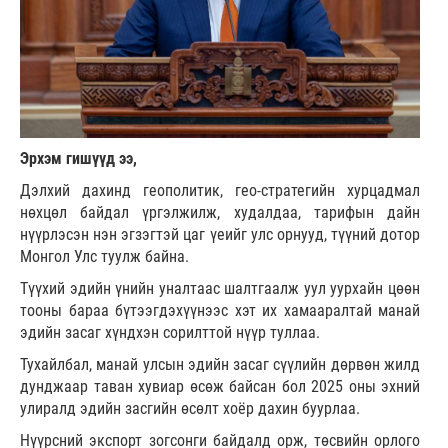
Эрхэм гишүүд ээ,
Дэлхий дахинд геополитик, гео-стратегийн хурцадмал
нөхцөл байдал үргэлжилж, худалдаа, тарифын дайн
нүүрлэсэн нэн эгзэгтэй цаг үеийг улс орнууд, түүний дотор
Монгол Улс туулж байна.
Түүхий эдийн үнийн уналтаас шалтгаалж уул уурхайн цөөн
тооны бараа бүтээгдэхүүнээс хэт их хамааралтай манай
эдийн засаг хүндхэн сорилттой нүүр туллаа.
Тухайлбал, манай улсын эдийн засаг сүүлийн дөрвөн жилд
дунджаар таван хувиар өсөж байсан бол 2025 оны эхний
улиралд эдийн засгийн өсөлт хоёр дахин буурлаа.
Нүүрсний экспорт зогсонги байдалд орж, төсвийн орлого