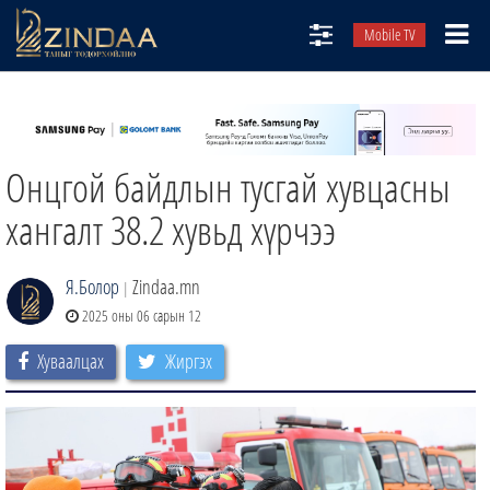
Mobile TV
НИЙТЛЭЛЧИД
ТВ8
Онцгой байдлын тусгай хувцасны
ӨГЛӨӨНИЙ СОНИН
АУДИО ЗОХИОЛ
хангалт 38.2 хувьд хүрчээ
ЗИНДАА СЭТГҮҮЛ
Я.Болор
Zindaa.mn
|
2025 оны 06 сарын 12
Хуваалцах
Жиргэх