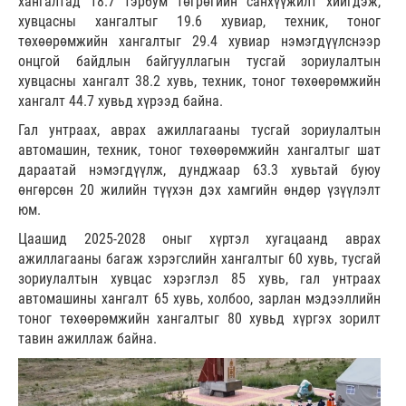
хангалтад 18.7 тэрбум төгрөгийн санхүүжилт хийгдэж,
хувцасны хангалтыг 19.6 хувиар, техник, тоног
төхөөрөмжийн хангалтыг 29.4 хувиар нэмэгдүүлснээр
онцгой байдлын байгууллагын тусгай зориулалтын
хувцасны хангалт 38.2 хувь, техник, тоног төхөөрөмжийн
хангалт 44.7 хувьд хүрээд байна.
Гал унтраах, аврах ажиллагааны тусгай зориулалтын
автомашин, техник, тоног төхөөрөмжийн хангалтыг шат
дараатай нэмэгдүүлж, дунджаар 63.3 хувьтай буюу
өнгөрсөн 20 жилийн түүхэн дэх хамгийн өндөр үзүүлэлт
юм.
Цаашид 2025-2028 оныг хүртэл хугацаанд аврах
ажиллагааны багаж хэрэгслийн хангалтыг 60 хувь, тусгай
зориулалтын хувцас хэрэглэл 85 хувь, гал унтраах
автомашины хангалт 65 хувь, холбоо, зарлан мэдээллийн
тоног төхөөрөмжийн хангалтыг 80 хувьд хүргэх зорилт
тавин ажиллаж байна.