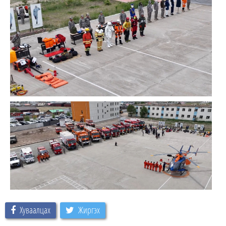
Хуваалцах
Жиргэх