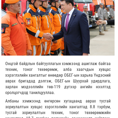
Онцгой байдлын байгууллагын хэмжээнд ашиглаж байгаа
техник, тоног төхөөрөмж, алба хаагчдын хувцас
хэрэглэлийн хангалтыг өнөөдөр ОБЕГ-ын харьяа Үндэсний
аврах бригадад дэлгэж, ОБЕГ-ын Шуурхай удирдлага,
зарлан мэдээллийн төв-119 дүгээр ангийн нээлтэд
оролцогчдод танилцууллаа.
Албаны хэмжээнд өнгөрсөн хугацаанд аврах тусгай
зориулалтын хувцас хэрэглэлийн хангалтад 8.8 тэрбум,
тусгай зориулалтын техник, тоног төхөөрөмжийн