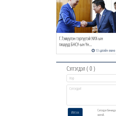
Г.Тэмүүлэн тэргүүтэй УИХ-ын
гишүүд БНСУ-ын Үн…
13 цагийн өмнө
Сэтгэгдэл (
0
)
Сэтгэгдэл бичихдэ
Илгээх
эрхтэй.