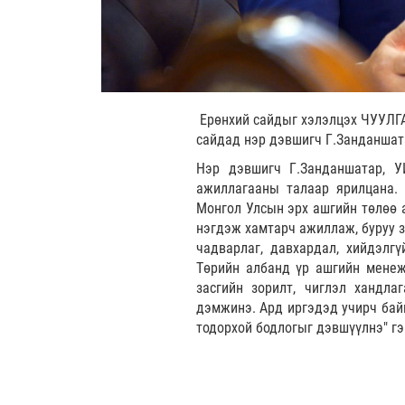
Ерөнхий сайдыг хэлэлцэх ЧУУЛГ
сайдад нэр дэвшигч Г.Занданшат
Нэр дэвшигч Г.Занданшатар, У
ажиллагааны талаар ярилцана. 
Монгол Улсын эрх ашгийн төлөө 
нэгдэж хамтарч ажиллаж, буруу з
чадварлаг, давхардал, хийдэлг
Төрийн албанд үр ашгийн менеж
засгийн зорилт, чиглэл хандла
дэмжинэ. Ард иргэдэд учирч байг
тодорхой бодлогыг дэвшүүлнэ" г