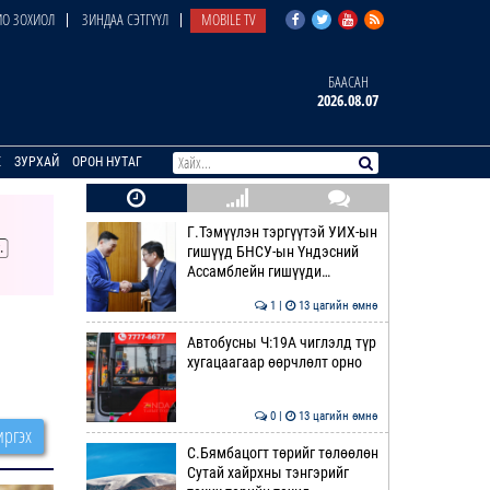
О ЗОХИОЛ
ЗИНДАА СЭТГҮҮЛ
MOBILE TV
БААСАН
2026.08.07
E
ЗУРХАЙ
ОРОН НУТАГ
Г.Тэмүүлэн тэргүүтэй УИХ-ын
гишүүд БНСУ-ын Үндэсний
Ассамблейн гишүүди…
1 |
13 цагийн өмнө
Автобусны Ч:19А чиглэлд түр
хугацаагаар өөрчлөлт орно
0 |
13 цагийн өмнө
ргэх
С.Бямбацогт төрийг төлөөлөн
Сутай хайрхны тэнгэрийг