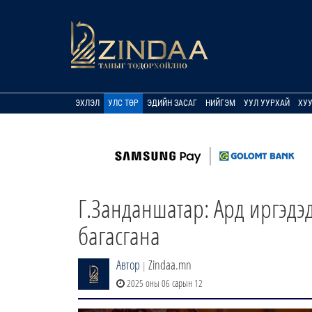
ЭХЛЭЛ
УЛС ТӨР
ЭДИЙН ЗАСАГ
НИЙГЭМ
УУЛ УУРХАЙ
ХУ
Г.Занданшатар: Ард иргэдэ
багасгана
Автор
Zindaa.mn
|
2025 оны 06 сарын 12