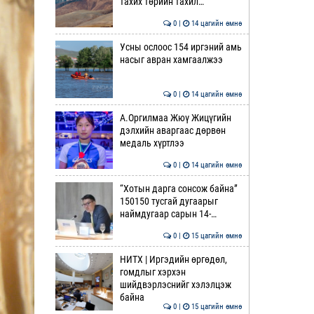
тахих төрийн тахил…
0 |
14 цагийн өмнө
Усны ослоос 154 иргэний амь
насыг авран хамгаалжээ
0 |
14 цагийн өмнө
А.Оргилмаа Жюү Жицүгийн
дэлхийн аваргаас дөрвөн
медаль хүртлээ
0 |
14 цагийн өмнө
“Хотын дарга сонсож байна”
150150 тусгай дугаарыг
наймдугаар сарын 14-…
0 |
15 цагийн өмнө
НИТХ | Иргэдийн өргөдөл,
гомдлыг хэрхэн
шийдвэрлэснийг хэлэлцэж
байна
0 |
15 цагийн өмнө