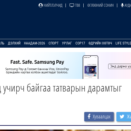
НИЙТЛЭЛЧИД
ТВ8
ӨГЛӨӨНИЙ СОНИН
АУДИ
УЛЬ
ДЭЛХИЙ
НААДАМ-2026
СПОРТ
УРЛАГ
COP17
ӨДРИЙН ХӨТӨЧ
LIFE STYL
д учирч байгаа татварын дарамтыг
Хуваалцах
Жи