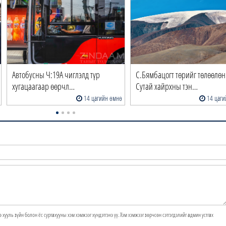
Автобусны Ч:19А чиглэлд түр
С.Бямбацогт төрийг төлөөлөн
хугацаагаар өөрчл…
Сутай хайрхны тэн…
14 цагийн өмнө
14 цаги
э хууль зүйн болон ёс суртахууны хэм хэмжээг хүндэтгэнэ үү. Хэм хэмжээг зөрчсөн сэтгэгдэлийг админ устгах