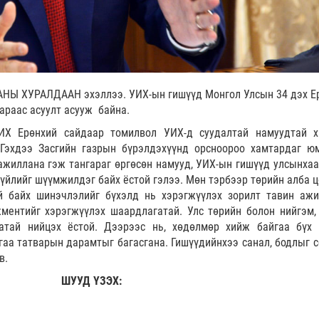
АНЫ ХУРАЛДААН эхэллээ. УИХ-ын гишүүд Монгол Улсын 34 дэх Е
араас асуулт асууж байна.
ИХ Ерөнхий сайдаар томилвол УИХ-д суудалтай намуудтай 
Гэхдээ Засгийн газрын бүрэлдэхүүнд орсноороо хамтардаг ю
ажиллана гэж тангараг өргөсөн намууд, УИХ-ын гишүүд улсынхаа
үйлийг шүүмжилдэг байх ёстой гэлээ. Мөн тэрбээр төрийн алба ц
үй байх шинэчлэлийг бүхэлд нь хэрэгжүүлэх зорилт тавин ажи
ментийг хэрэгжүүлэх шаардлагатай. Улс төрийн болон нийгэм,
гатай нийцэх ёстой. Дээрээс нь, хөдөлмөр хийж байгаа бүх 
аа татварын дарамтыг багасгана. Гишүүдийнхээ санал, бодлыг с
эв.
ШУУД ҮЗЭХ: