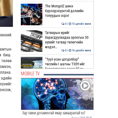
The MongolZ шинэ
бүрэлдэхүүнтэй дэлхийн
топуудын эсрэг
0 |
15 цагийн өмнө
Татварын өрийг
рөнхий
барагдуулахдаа орлогын 30
хувийг татвар төлөгчийн
мэдэл…
хамтын
0 |
16 цагийн өмнө
м биш.
“Туул усан цогцолбор”
 төлөө
төслийн I шатны ТЭЗҮ-ийг
омхон,
боловсруулах ажил 90 ху…
MOBILE TV
ллана.
0 |
16 цагийн өмнө
 эдийн
хүнийг
Нийслэлийн иргэдийн
онсож,
Төлөөлөгчдийн Хурлын
Ээлжит VIII хуралдаан
эхэллээ
0 |
16 цагийн өмнө
Хар тамхи допаминтай ямар хамааралтай вэ?
ТОО | Гадаад валютын нөөц
7.9 тэрбум ам.доллар давлаа
Бусад
| 2026-08-05