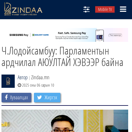
Mobile TV
НИЙТЛЭЛЧИД
ТВ8
Ч.Лодойсамбуу: Парламентын
ӨГЛӨӨНИЙ СОНИН
АУДИО ЗОХИОЛ
ардчилал АЮУЛТАЙ ХЭВЭЭР байна
ЗИНДАА СЭТГҮҮЛ
Автор
Zindaa.mn
|
2025 оны 06 сарын 10
Хуваалцах
Жиргэх