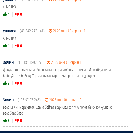
АНУС НҮХ
1
|
0
уншигч
(43.242.242.141)
2025 оны 06 сарын 11
АНУС НҮХ
1
|
0
Зочин
(66.181.180.109)
2025 оны 06 сарын 10
Дандаа тэнэг юи ярина. Үхсэн хатсаны праламёнтын хрдчлал. Дэлхийд ардчлал
байхгүй гээд байхад. Тэр амеоикаа хар. ... чи ер нь шар хаданд оч.
2
|
0
Зочин
(103.57.93.248)
2025 оны 06 сарын 10
Баасны чинь ардчилал. Хаана байгаа ардчилал вэ? Муу гөлөг байж юу хуцна вэ?
Баас,баас,баас
3
|
0