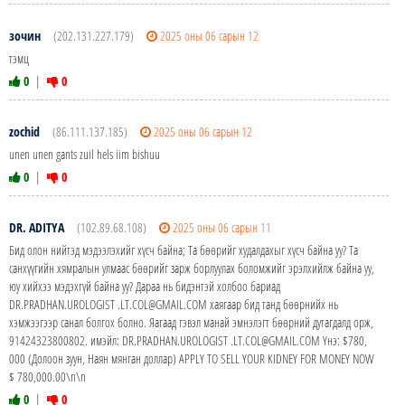
зочин
(202.131.227.179)
2025 оны 06 сарын 12
тэмц
0
|
0
zochid
(86.111.137.185)
2025 оны 06 сарын 12
unen unen gants zuil hels iim bishuu
0
|
0
DR. ADITYA
(102.89.68.108)
2025 оны 06 сарын 11
Бид олон нийтэд мэдээлэхийг хүсч байна; Та бөөрийг худалдахыг хүсч байна уу? Та
санхүүгийн хямралын улмаас бөөрийг зарж борлуулах боломжийг эрэлхийлж байна уу,
юу хийхээ мэдэхгүй байна уу? Дараа нь бидэнтэй холбоо бариад
DR.PRADHAN.UROLOGIST .LT.COL@GMAIL.COM хаягаар бид танд бөөрнийх нь
хэмжээгээр санал болгох болно. Яагаад гэвэл манай эмнэлэгт бөөрний дутагдалд орж,
91424323800802. имэйл: DR.PRADHAN.UROLOGIST .LT.COL@GMAIL.COM Yнэ: $780,
000 (Долоон зуун, Наян мянган доллар) APPLY TO SELL YOUR KIDNEY FOR MONEY NOW
$ 780,000.00\n\n
0
|
0