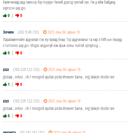
баяжчихаад ард түмнээр бүү тохуурх.Чиний дэргэд тулхтай хүн..Чи д ийм байдалд
хүргэсэн шүү дээ.
0
|
0
Зочин
(202.9.40.133)
2025 оны 06 сарын 10
Параламентийн ардчилал гэж юу яриад бнаа. Тэр ардчилалыг та нар л УИХ-ын гишүүд
л тогтооно шүү дээ. Мэдэх мэдэхгүй юм ярьж олны толгой эргүүлээд ...
0
|
0
zzzz
(103.229.122.125)
2025 оны 06 сарын 10
gtutsaa , orkoo , chi l mongold ayultai pizda kheweer baina , neg lalaryn shodoi we
1
|
0
zzzz
(103.229.122.125)
2025 оны 06 сарын 10
gtutsaa , orkoo , chi l mongold ayultai pizda kheweer baina , neg lalaryn shodoi we
0
|
0
уншигч
(43.242.242.141)
2025 оны 06 сарын 10