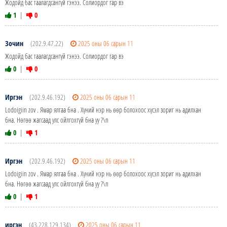
Жодойд бас таалагдсангүй гэнээ. Солиордог гар вэ
1
|
0
Зочин
(202.9.47.22)
2025 оны 06 сарын 11
Жодойд бас таалагдсангүй гэнээ. Солиордог гар вэ
0
|
0
Иргэн
(202.9.46.192)
2025 оны 06 сарын 11
Lodoigiin zov . Ямар ялгаа бна . Хүний нэр нь өөр болохоос хүсэл зориг нь адилхан
бна. Нөгөө жагсаад улс ойлгохгүй бна уу ?\n
0
|
1
Иргэн
(202.9.46.192)
2025 оны 06 сарын 11
Lodoigiin zov . Ямар ялгаа бна . Хүний нэр нь өөр болохоос хүсэл зориг нь адилхан
бна. Нөгөө жагсаад улс ойлгохгүй бна уу ?\n
0
|
1
иргэн
(43.228.129.134)
2025 оны 06 сарын 11