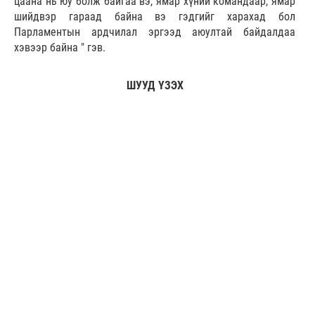
цаана нь юу болж байгаа вэ, ямар хүний командаар, ямар
шийдвэр гараад байна вэ гэдгийг харахад бол
Парламентын ардчилал эргээд аюултай байдалдаа
хэвээр байна " гэв.
ШУУД ҮЗЭХ