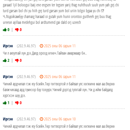
garaad 1jil boloogui baij ene engsen ter tegsen yarij thag nuhthuuh suuh yum yah gej chi
turd garsan bol chi yu hiih gej turd garsan yum bol uriin tolgoi bgaa yu chi ⁉️
Ч.Лодойсамбуу chamaig haraad oi gutah yum hunii orontoo guitheeh gej buu thag
ureesei ajillaa medehgui bol ardtumend gai dald orj uzeech
0
|
0
Иргэн
(202.9.46.97)
2025 оны 06 сарын 11
Чи л аюултай хүн дээ.Далд ороод өгөөч.Тайван амармаар бн..
2
|
0
Иргэн
(202.9.46.97)
2025 оны 06 сарын 11
Чиний ардчилал гэж юу бсийн.Төр төгтвортой л байвал улс хөгжинө мал аа.Өөрөө
баяжчихаад ард түмнээр бүү тохуурх.Чиний дэргэд тулхтай хүн..Чи д ийм байдалд
хүргэсэн шүү дээ.
1
|
0
Иргэн
(202.9.46.97)
2025 оны 06 сарын 10
Чиний ардчилал гэж юу бсийн.Төр төгтвортой л байвал улс хөгжинө мал аа.Өөрөө