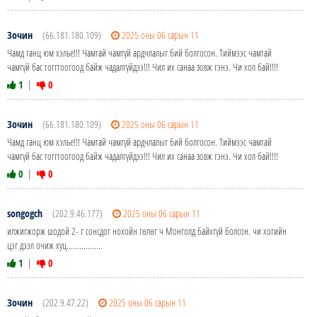
Зочин
(66.181.180.109)
2025 оны 06 сарын 11
Чамд ганц юм хэлье!!! Чамтай чамгүй ардчлалыг бий болгосон. Тиймээс чамтай
чамгүй бас тоггтоогоод байж чадалгүйдээ!!! Чил их санаа зовж гэнэ. Чи хол бай!!!!
1
|
0
Зочин
(66.181.180.109)
2025 оны 06 сарын 11
Чамд ганц юм хэлье!!! Чамтай чамгүй ардчлалыг бий болгосон. Тиймээс чамтай
чамгүй бас тоггтоогоод байж чадалгүйдээ!!! Чил их санаа зовж гэнэ. Чи хол бай!!!!
0
|
0
songogch
(202.9.46.177)
2025 оны 06 сарын 11
илжигжорж шодой 2- г сонсдог нохойн гөлөг ч Монголд байхгүй болсон. чи хогийн
цэг дээл очиж хуц.................
1
|
0
Зочин
(202.9.47.22)
2025 оны 06 сарын 11