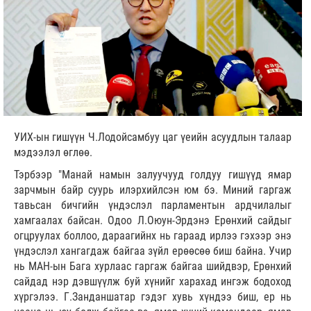
УИХ-ын гишүүн Ч.Лодойсамбуу цаг үеийн асуудлын талаар
мэдээлэл өглөө.
Тэрбээр "Манай намын залуучууд голдуу гишүүд ямар
зарчмын байр суурь илэрхийлсэн юм бэ. Миний гаргаж
тавьсан бичгийн үндэслэл парламентын ардчилалыг
хамгаалах байсан. Одоо Л.Оюун-Эрдэнэ Ерөнхий сайдыг
огцруулах боллоо, дараагийнх нь гараад ирлээ гэхээр энэ
үндэслэл хангагдаж байгаа зүйл ерөөсөө биш байна. Учир
нь МАН-ын Бага хурлаас гаргаж байгаа шийдвэр, Ерөнхий
сайдад нэр дэвшүүлж буй хүнийг харахад ингэж бодоход
хүргэлээ. Г.Занданшатар гэдэг хувь хүндээ биш, ер нь