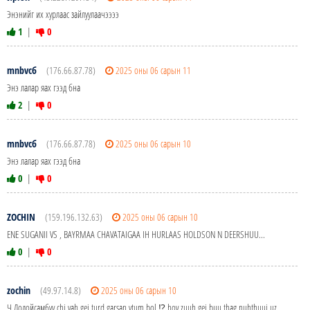
Энэнийг их хурлаас зайлуулаачээээ
1
|
0
mnbvcб
(176.66.87.78)
2025 оны 06 сарын 11
Энэ лалар яах гээд бна
2
|
0
mnbvcб
(176.66.87.78)
2025 оны 06 сарын 10
Энэ лалар яах гээд бна
0
|
0
ZOCHIN
(159.196.132.63)
2025 оны 06 сарын 10
ENE SUGANII VS , BAYRMAA CHAVATAIGAA IH HURLAAS HOLDSON N DEERSHUU...
0
|
0
zochin
(49.97.14.8)
2025 оны 06 сарын 10
Ч.Лодойсамбуу chi yah gej turd garsan ytum bol ⁉️ hov zuuh gej buu thag nuhthuuj uz