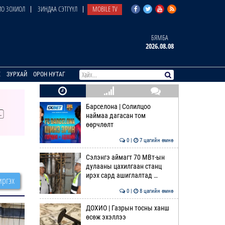
О ЗОХИОЛ
ЗИНДАА СЭТГҮҮЛ
MOBILE TV
БЯМБА
2026.08.08
E
ЗУРХАЙ
ОРОН НУТАГ
Барселона | Солилцоо
наймаа дагасан том
өөрчлөлт
0 |
7 цагийн өмнө
Сэлэнгэ аймагт 70 МВт-ын
дулааны цахилгаан станц
ирэх сард ашиглалтад …
ргэх
0 |
8 цагийн өмнө
ДОХИО | Газрын тосны ханш
өсөж эхэллээ