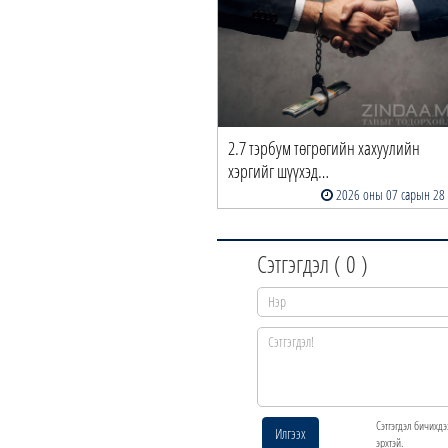
2.7 тэрбум төгрөгийн хахуулийн
хэргийг шүүхэд…
2026 оны 07 сарын 28
Сэтгэгдэл (
0
)
Сэтгэгдэл бичихдэ
Илгээх
эрхтэй.