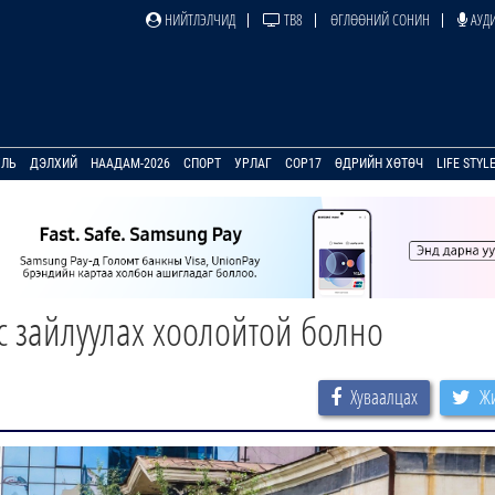
НИЙТЛЭЛЧИД
ТВ8
ӨГЛӨӨНИЙ СОНИН
АУДИ
УЛЬ
ДЭЛХИЙ
НААДАМ-2026
СПОРТ
УРЛАГ
COP17
ӨДРИЙН ХӨТӨЧ
LIFE STYL
с зайлуулах хоолойтой болно
Хуваалцах
Жи