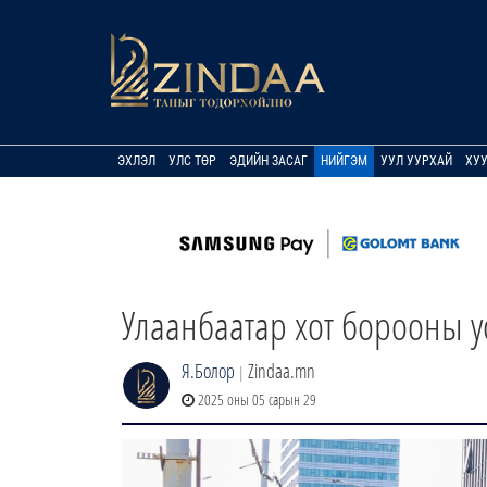
ЭХЛЭЛ
УЛС ТӨР
ЭДИЙН ЗАСАГ
НИЙГЭМ
УУЛ УУРХАЙ
ХУ
Улаанбаатар хот борооны у
Я.Болор
Zindaa.mn
|
2025 оны 05 сарын 29