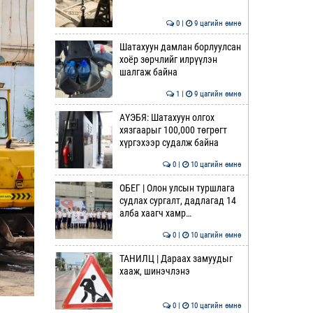
0 |
9 цагийн өмнө
Шатахуун дамлан борлуулсан
хоёр зөрчлийг илрүүлэн
шалгаж байна
1 |
9 цагийн өмнө
АҮЭБЯ: Шатахуун олгох
хязгаарыг 100,000 төгрөгт
хүргэхээр судалж байна
0 |
10 цагийн өмнө
ОБЕГ | Олон улсын туршлага
судлах сургалт, дадлагад 14
алба хаагч хамр…
0 |
10 цагийн өмнө
ТАНИЛЦ | Дараах замуудыг
хааж, шинэчлэнэ
0 |
10 цагийн өмнө