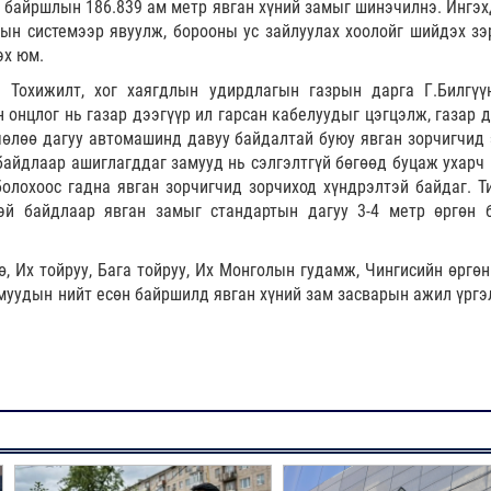
 байршлын 186.839 ам метр явган хүний замыг шинэчилнэ. Ингэх
лын системээр явуулж, борооны ус зайлуулах хоолойг шийдэх зэ
эх юм.
 Тохижилт, хог хаягдлын удирдлагын газрын дарга Г.Билгүү
онцлог нь газар дээгүүр ил гарсан кабелуудыг цэгцэлж, газар д
чөлөө дагуу автомашинд давуу байдалтай буюу явган зорчигчид 
байдлаар ашиглагддаг замууд нь сэлгэлтгүй бөгөөд буцаж ухарч 
болохоос гадна явган зорчигчид зорчиход хүндрэлтэй байдаг. Т
эй байдлаар явган замыг стандартын дагуу 3-4 метр өргөн 
, Их тойруу, Бага тойруу, Их Монголын гудамж, Чингисийн өргөн
амуудын нийт есөн байршилд явган хүний зам засварын ажил үрг