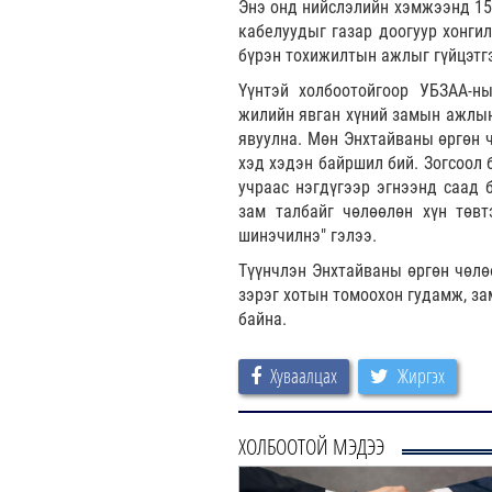
Энэ онд нийслэлийн хэмжээнд 15
кабелуудыг газар доогуур хонги
бүрэн тохижилтын ажлыг гүйцэтг
Үүнтэй холбоотойгоор УБЗАА-ны
жилийн явган хүний замын ажлын 
явуулна. Мөн Энхтайваны өргөн 
хэд хэдэн байршил бий. Зогсоол 
учраас нэгдүгээр эгнээнд саад 
зам талбайг чөлөөлөн хүн төвт
шинэчилнэ" гэлээ.
Түүнчлэн Энхтайваны өргөн чөлөө
зэрэг хотын томоохон гудамж, з
байна.
Хуваалцах
Жиргэх
ХОЛБООТОЙ МЭДЭЭ