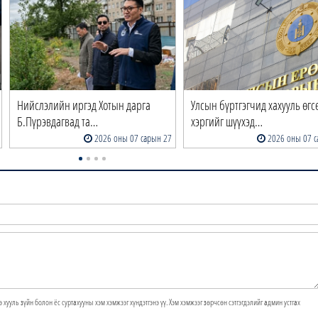
Нийслэлийн иргэд Хотын дарга
Улсын бүртгэгчид хахууль өгс
Б.Пүрэвдагвад та…
хэргийг шүүхэд…
2026 оны 07 сарын 27
2026 оны 07 с
э хууль зүйн болон ёс суртахууны хэм хэмжээг хүндэтгэнэ үү. Хэм хэмжээг зөрчсөн сэтгэгдэлийг админ устгах