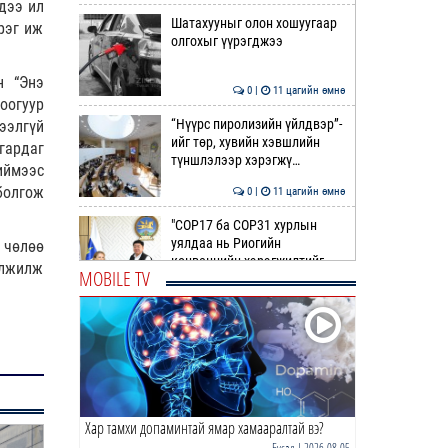
дээ ил
Шатахууныг олон хошуугаар
рэг иж
олгохыг үүрэгджээ
н “Энэ
0 |
11 цагийн өмнө
оогуур
“Нүүрс пиролизийн үйлдвэр”-
ээлгүй
ийг төр, хувийн хэвшлийн
гардаг
түншлэлээр хэрэгжү…
иймээс
болгож
0 |
11 цагийн өмнө
"COP17 ба COP31 хурлын
уялдаа нь Риогийн
 чөлөө
конвенцийн хэрэгжилтийг
элжилж
MOBILE TV
ахиул…
0 |
12 цагийн өмнө
Монгол төрийн парадокс нь
шатахуун
0 |
12 цагийн өмнө
Хар тамхи допаминтай ямар хамааралтай вэ?
Б.Пүрэвдагва: Найман
салбарын 103 үйлчилгээний
Бусад
| 2026-08-05