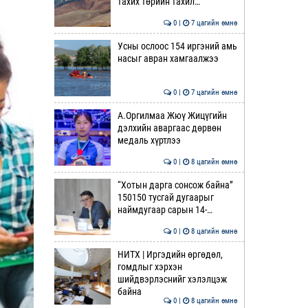
тахих төрийн тахил…
0 |
7 цагийн өмнө
Усны ослоос 154 иргэний амь
насыг авран хамгаалжээ
0 |
7 цагийн өмнө
А.Оргилмаа Жюү Жицүгийн
дэлхийн аваргаас дөрвөн
медаль хүртлээ
0 |
8 цагийн өмнө
“Хотын дарга сонсож байна”
150150 тусгай дугаарыг
наймдугаар сарын 14-…
0 |
8 цагийн өмнө
НИТХ | Иргэдийн өргөдөл,
гомдлыг хэрхэн
шийдвэрлэснийг хэлэлцэж
байна
0 |
8 цагийн өмнө