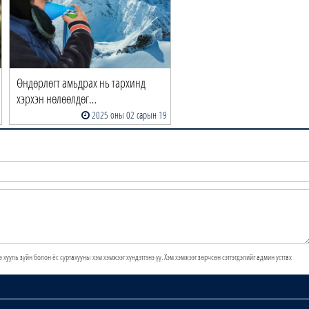
Өндөрлөгт амьдрах нь тархинд
хэрхэн нөлөөлдөг…
2025 оны 02 сарын 19
э хууль зүйн болон ёс суртахууны хэм хэмжээг хүндэтгэнэ үү. Хэм хэмжээг зөрчсөн сэтгэгдэлийг админ устгах