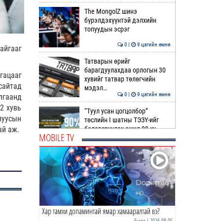
The MongolZ шинэ
бүрэлдэхүүнтэй дэлхийн
топуудын эсрэг
0 |
9 цагийн өмнө
айгааг
Татварын өрийг
барагдуулахдаа орлогын 30
гацааг
хувийг татвар төлөгчийн
сайтад
мэдэл…
0 |
9 цагийн өмнө
лгаанд
2 хувь
“Туул усан цогцолбор”
луусын
төслийн I шатны ТЭЗҮ-ийг
ай аж.
боловсруулах ажил 90 ху…
MOBILE TV
0 |
9 цагийн өмнө
Нийслэлийн иргэдийн
Төлөөлөгчдийн Хурлын
Ээлжит VIII хуралдаан
эхэллээ
0 |
10 цагийн өмнө
Хар тамхи допаминтай ямар хамааралтай вэ?
ТОО | Гадаад валютын нөөц
7.9 тэрбум ам.доллар давлаа
Бусад
| 2026-08-05