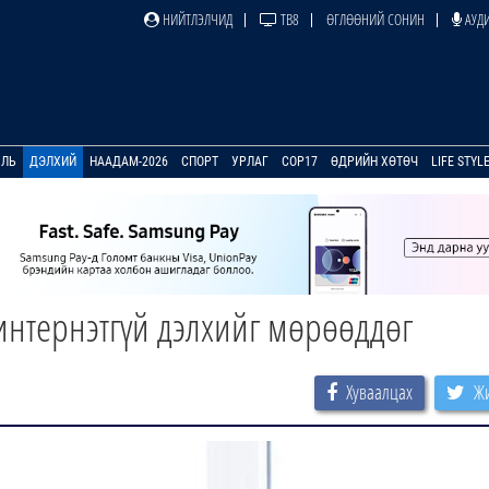
НИЙТЛЭЛЧИД
ТВ8
ӨГЛӨӨНИЙ СОНИН
АУДИ
УЛЬ
ДЭЛХИЙ
НААДАМ-2026
СПОРТ
УРЛАГ
COP17
ӨДРИЙН ХӨТӨЧ
LIFE STYL
интернэтгүй дэлхийг мөрөөддөг
Хуваалцах
Жи