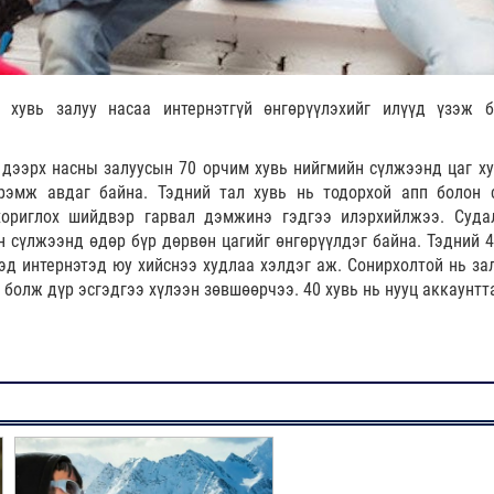
 хувь залуу насаа интернэтгүй өнгөрүүлэхийг илүүд үзэж б
 дээрх насны залуусын 70 орчим хувь нийгмийн сүлжээнд цаг ху
рэмж авдаг байна. Тэдний тал хувь нь тодорхой апп болон 
хориглох шийдвэр гарвал дэмжинэ гэдгээ илэрхийлжээ. Суда
 сүлжээнд өдөр бүр дөрвөн цагийг өнгөрүүлдэг байна. Тэдний 4
тэд интернэтэд юу хийснээ худлаа хэлдэг аж. Сонирхолтой нь за
н болж дүр эсгэдгээ хүлээн зөвшөөрчээ. 40 хувь нь нууц аккаунтт