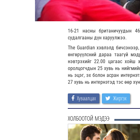
16-21 насны британичуудын 46
судалгааны дүн харуулжээ.
The Guardian хэвлэлд бичсэнээр,
өнгөрүүлсний дараа таагүй мэд
нэвтрэхийг 22.00 цагаас хойш 
оролцогчдын 25 хувь нь нийгмийн
нь эцэг, эх болон асран интернэ
27 хувь нь интернэтэд тэс өөр хү
Хуваалцах
Жиргэх
ХОЛБООТОЙ МЭДЭЭ