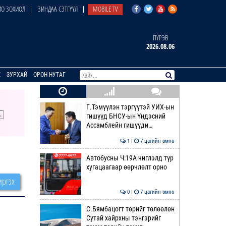
О ЗОХИОЛ
ЗИНДАА СЭТГҮҮЛ
MOBILE TV
ПҮРЭВ
2026.08.06
E
ЗУРХАЙ
ОРОН НУТАГ
Г.Тэмүүлэн тэргүүтэй УИХ-ын
гишүүд БНСУ-ын Үндэсний
Ассамблейн гишүүди…
1 |
7 цагийн өмнө
Автобусны Ч:19А чиглэлд түр
хугацаагаар өөрчлөлт орно
ргэх
0 |
7 цагийн өмнө
С.Бямбацогт төрийг төлөөлөн
Сутай хайрхны тэнгэрийг