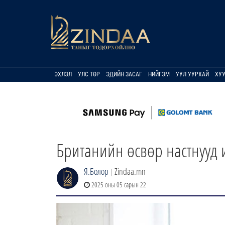
ЭХЛЭЛ
УЛС ТӨР
ЭДИЙН ЗАСАГ
НИЙГЭМ
УУЛ УУРХАЙ
ХУ
Британийн өсвөр настнууд 
Я.Болор
Zindaa.mn
|
2025 оны 05 сарын 22