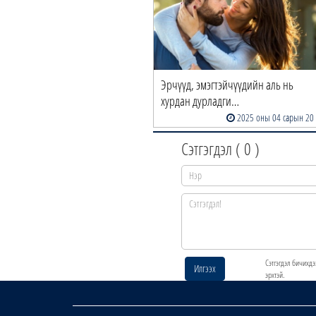
Эрчүүд, эмэгтэйчүүдийн аль нь
хурдан дурладги…
2025 оны 04 сарын 20
Сэтгэгдэл (
0
)
Сэтгэгдэл бичихдэ
Илгээх
эрхтэй.