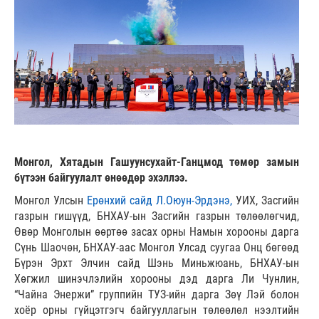
Монгол, Хятадын Гашуунсухайт-Ганцмод төмөр замын
бүтээн байгуулалт өнөөдөр эхэллээ.
Монгол Улсын
Ерөнхий сайд Л.Оюун-Эрдэнэ,
УИХ, Засгийн
газрын гишүүд, БНХАУ-ын Засгийн газрын төлөөлөгчид,
Өвөр Монголын өөртөө засах орны Намын хорооны дарга
Сүнь Шаочөн, БНХАУ-аас Монгол Улсад суугаа Онц бөгөөд
Бүрэн Эрхт Элчин сайд Шэнь Миньжюань, БНХАУ-ын
Хөгжил шинэчлэлийн хорооны дэд дарга Ли Чунлин,
“Чайна Энержи” группийн ТУЗ-ийн дарга Зөү Лэй болон
хоёр орны гүйцэтгэгч байгууллагын төлөөлөл нээлтийн