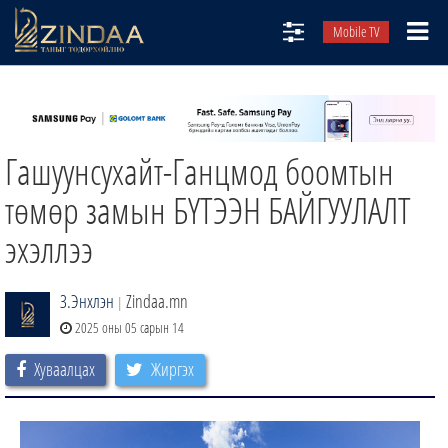
Mobile TV
НИЙТЛЭЛЧИД
ТВ8
Гашуунсухайт-Ганцмод боомтын
ӨГЛӨӨНИЙ СОНИН
АУДИО ЗОХИОЛ
төмөр замын БҮТЭЭН БАЙГУУЛАЛТ
ЗИНДАА СЭТГҮҮЛ
эхэллээ
З.Энхлэн
Zindaa.mn
|
2025 оны 05 сарын 14
Хуваалцах
Жиргэх