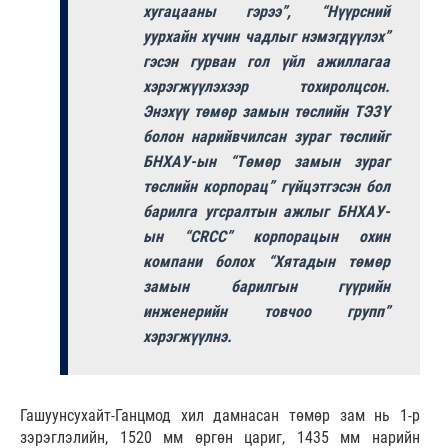
хугацааны гэрээ”, “Нүүрсний
уурхайн хүчин чадлыг нэмэгдүүлэх”
гэсэн гурван гол үйл ажиллагаа
хэрэгжүүлэхээр тохиролцсон.
Энэхүү төмөр замын төслийн ТЭЗҮ
болон нарийвчилсан зураг төслийг
БНХАУ-ын “Төмөр замын зураг
төслийн корпорац” гүйцэтгэсэн бол
барилга угсралтын ажлыг БНХАУ-
ын “CRCC” корпорацын охин
компани болох “Хятадын төмөр
замын барилгын гүүрийн
инженерийн товчоо групп”
хэрэгжүүлнэ.
Гашуунсухайт-Ганцмод хил дамнасан төмөр зам нь 1-р
зэрэглэлийн, 1520 мм өргөн цариг, 1435 мм нарийн