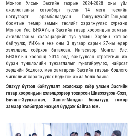
Монгол Улсын Засгийн газрын 2024-2028 оны үйл
ажиллагааны хөтөлбөрт туссан 14 мега төслийн
нэгдүгээрт эрэмбэлэгдсэн Гашуунсухайт-Ганцмод
боомтын төмөр замын төслийг хэрэгжүүлэх хүрээнд
Монгол Улс, БНХАУ-ын Засгийн газар хоорондын хамтын
ажиллагааны хэлэлцээрийг тус улсын Харбин хотноо
байгуулж, УИХ-ын энэ оны 3 дугаар сарын 27-ны өдөр
хэлэлцэж, соёрхон баталсан. Ингэснээр Монгол Улс,
БНХАУ-ын хооронд 2014 онд байгуулсан стратегийн иж
бүрэн түншлэлийн тунхаглалыг гүнзгийрүүлэх, найрсаг
хөршийн бодлого, мөн хамтарсан Засгийн газрын бодлого
чиглэлийг хэрэгжүүлэх бодитой ажил болж байна.
Энэхүү бүтээн байгуулалт эхэлснээр хоёр улсын Засгийн
газар хоорондын хэлэлцээрээр тохирсон Шивээхүрэн-Сэхэ,
Бичигт-Зүүнхатавч, Ханги-Мандал боомтууд төмөр
замаар холбогдох нөхцөл бүрдэж байгаа юм.