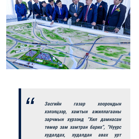
Засгийн газар хоорондын
хэлэлцээр, хамтын ажиллагааны
зарчмын хүрээнд “Хил дамнасан
төмөр зам хамтран барих”, “Нүүрс
худалдах, худалдан авах урт