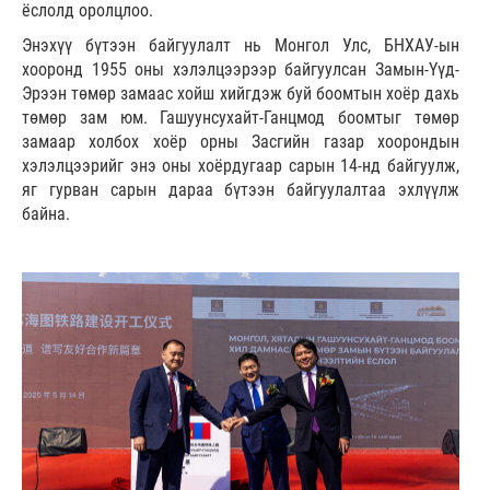
ёслолд оролцлоо.
Энэхүү бүтээн байгуулалт нь Монгол Улс, БНХАУ-ын
хооронд 1955 оны хэлэлцээрээр байгуулсан Замын-Үүд-
Эрээн төмөр замаас хойш хийгдэж буй боомтын хоёр дахь
төмөр зам юм. Гашуунсухайт-Ганцмод боомтыг төмөр
замаар холбох хоёр орны Засгийн газар хоорондын
хэлэлцээрийг энэ оны хоёрдугаар сарын 14-нд байгуулж,
яг гурван сарын дараа бүтээн байгуулалтаа эхлүүлж
байна.