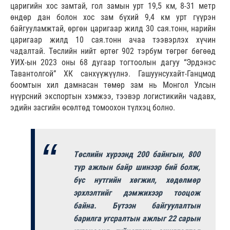
царигийн хос замтай, гол замын урт 19,5 км, 8-31 метр
өндөр дан болон хос зам бүхий 9,4 км урт гүүрэн
байгууламжтай, өргөн царигаар жилд 30 сая.тонн, нарийн
царигаар жилд 10 сая.тонн ачаа тээвэрлэх хүчин
чадалтай. Төслийн нийт өртөг 902 тэрбум төгрөг бөгөөд
УИХ-ын 2023 оны 68 дугаар тогтоолын дагуу “Эрдэнэс
Тавантолгой” ХК санхүүжүүлнэ. Гашуунсухайт-Ганцмод
боомтын хил дамнасан төмөр зам нь Монгол Улсын
нүүрсний экспортын хэмжээ, тээвэр логистикийн чадавх,
эдийн засгийн өсөлтөд томоохон түлхэц болно.
Төслийн хүрээнд 200 байнгын, 800
түр ажлын байр шинээр бий болж,
бүс нутгийн хөгжил, хөдөлмөр
эрхлэлтийг дэмжихээр тооцож
байна. Бүтээн байгуулалтын
барилга угсралтын ажлыг 22 сарын