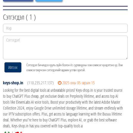
Сэтгэгдэл (
1
)
Сэтгэгдэл бичихдээ хууль зүйн болон ёс суртахууны хэм хэмжээг хүндэтгэнэ үү. Хэм
Илгээх
хэмжээг зөрчсөн сэтгэгдэлийг админ устгах эрхтэй.
keys-shop.in
(110.235.217.137)
2025 оны 05 сарын 15
Looking for the best digital tools at unbeatable prices? Keys-shop.in is your trusted source
to buy ChatGPT Plus cheap, get exclusive deals on Perplexity lifetime, and access top AI
tools like ElevenLabs AI voice tools. Boost your productivity with the latest Adobe Master
Collection 2024, enjoy Google Drive unlimited storage lifetime, and stream endlessly with
our IPTV subscription offers. Plus, get access to language learning with the Busuu lifetime
deal. Whether you”re here to buy ChatGPT Plus, explore AI, or grab the best software
deals, Keys-shop.in has you covered with top-quality tools a