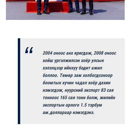
2004 оноос анх яригдаж, 2008 оноос
хойш үргэлжилсэн хоёр улсын
хэлэлцээр ийнхүү бодит ажил
боллоо. Төмөр зам холбогдсоноор
боомтын хүчин чадал хоёр дахин
нэмэгдэж, нүүрсний экспорт 83 сая
тонноос 165 сая тонн болж, жилийн
экспортын орлого 1.5 тэрбум
ам.доллараар нэмэгдэнэ.