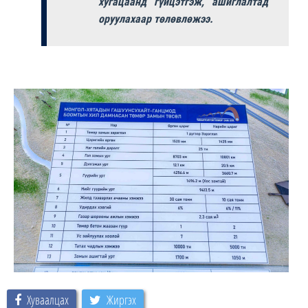
хугацаанд гүйцэтгэж, ашиглалтад
оруулахаар төлөвлөжээ.
Хуваалцах
Жиргэх