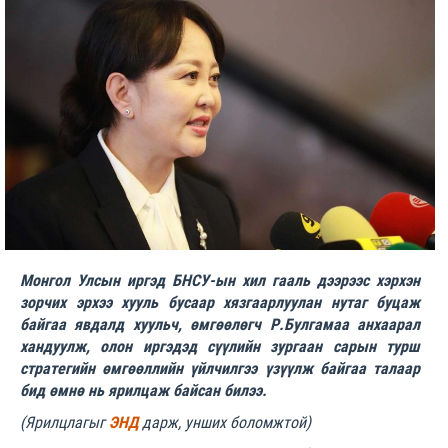
Монгол Улсын иргэд БНСУ-ын хил гааль дээрээс хэрхэн
зорчих эрхээ хууль бусаар хязгаарлуулан нутаг буцаж
байгаа явдалд хуульч, өмгөөлөгч
Р.Булгамаа
анхаарал
хандуулж, олон иргэдэд
сүүлийн зургаан сарын турш
стратегийн өмгөөллийн үйлчилгээ үзүүлж байгаа талаар
бид өмнө нь ярилцаж байсан билээ.
(Ярилцлагыг
ЭНД
дарж, унших боломжтой)