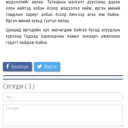
мэдээллийг авлаа. Татварын шалгалт дууссаны дараа
олон нийтэд албан ёсоор мэдээлэл хийж, иргэн миний
гомдлын хариуг албан ёсоор бичгээр өгөх юм байна.
Иргэн миний хувьд тултал явлаа.
Цаашид иргэдийн эрх зөрчигдөж байгаа бусад асуудлын
хүрээнд Гадаад харилцааны яамыг анхаарч ажиллана
гэдэгт найдаж байна.
Хуваалцах
Жиргэх
Сэтгэгдэл (
3
)