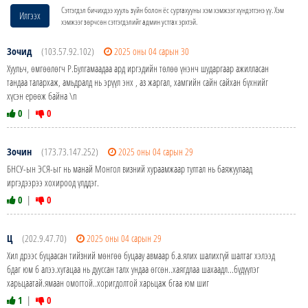
Сэтгэгдэл бичихдээ хууль зүйн болон ёс суртахууны хэм хэмжээг хүндэтгэнэ үү. Хэм
Илгээх
хэмжээг зөрчсөн сэтгэгдэлийг админ устгах эрхтэй.
Зочид
(103.57.92.102)
2025 оны 04 сарын 30
Хуульч, өмгөөлөгч Р.Булгамаадаа ард иргэдийн төлөө үнэнч шударгаар ажилласан
тандаа талархаж, амьдралд нь эрүүл энх , аз жаргал, хамгийн сайн сайхан бүхнийг
хүсэн ерөөж байна \n
0
|
0
Зочин
(173.73.147.252)
2025 оны 04 сарын 29
БНСУ-ын ЭСЯ-ыг нь манай Монгол визний хураамжаар тултал нь баяжуулаад
иргэдээрээ хохироод үлддэг.
0
|
0
Ц
(202.9.47.70)
2025 оны 04 сарын 29
Хил дрээс буцаасан тийзний мөнгөө буцаау авмаар б.а.ялих шалихгүй шалтаг хэлээд
бдаг юм б алээ.хугацаа нь дууссан талх ундаа өгсөн..хаягдлаа шахаадл...бүдүүлэг
харьцаатай.ямаан омогтой..хоригдолтой харьцаж бгаа юм шиг
1
|
0