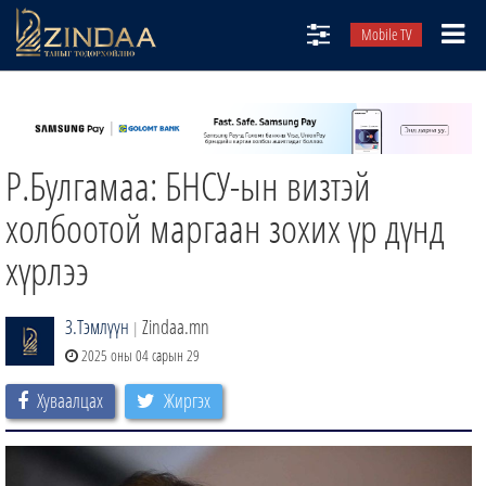
Mobile TV
НИЙТЛЭЛЧИД
ТВ8
Р.Булгамаа: БНСУ-ын визтэй
ӨГЛӨӨНИЙ СОНИН
АУДИО ЗОХИОЛ
холбоотой маргаан зохих үр дүнд
ЗИНДАА СЭТГҮҮЛ
хүрлээ
З.Тэмлүүн
Zindaa.mn
|
2025 оны 04 сарын 29
Хуваалцах
Жиргэх