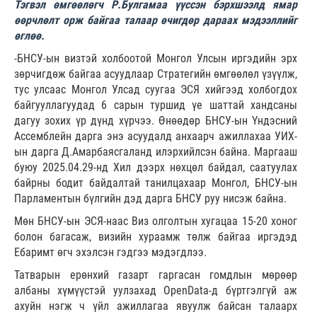
Тэгвэл өмгөөлөгч Р.Булгамаа үүссэн бэрхшээлд ямар
өөрчлөлт орж байгаа талаар өчигдөр дараах мэдээллийг
өглөө.
-БНСУ-ын визтэй холбоотой Монгол Улсын иргэдийн эрх
зөрчигдөж байгаа асуудлаар Стратегийн өмгөөлөл үзүүлж,
тус улсаас Монгол Улсад суугаа ЭСЯ хийгээд холбогдох
байгууллагуудад 6 сарын туршид үе шаттай хандсаны
дагуу зохих үр дүнд хүрчээ. Өнөөдөр БНСУ-ын Үндэсний
Ассемблейн дарга энэ асуудалд анхаарч ажиллахаа УИХ-
ын дарга Д.Амарбаясгаланд илэрхийлсэн байна. Маргааш
буюу 2025.04.29-нд Хил дээрх нөхцөл байдал, саатуулах
байрны бодит байдалтай танилцахаар Монгол, БНСУ-ын
Парламентын бүлгийн дэд дарга БНСУ руу нисэж байна.
Мөн БНСУ-ын ЭСЯ-наас Виз олголтын хугацаа 15-20 хоног
болон багасаж, визийн хураамж төлж байгаа иргэдэд
Ебаримт өгч эхэлсэн гэдгээ мэдэгдлээ.
Татварын ерөнхий газарт гаргасан гомдлын мөрөөр
албаны хүмүүстэй уулзахад OpenData-д бүртгэлгүй аж
ахуйн нэгж ч үйл ажиллагаа явуулж байсан талаарх