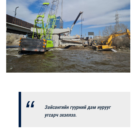
Зайсангийн гүүрний дам нурууг
угсарч эхэллээ.