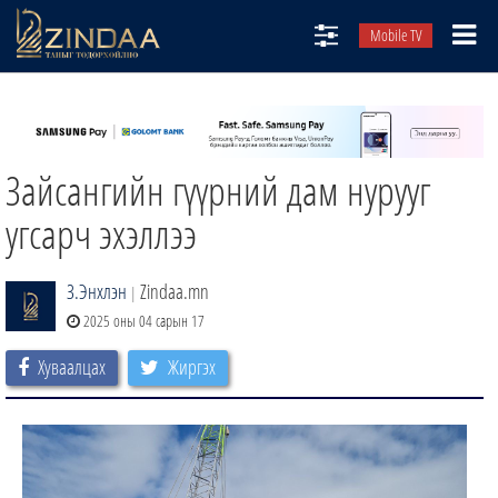
Mobile TV
НИЙТЛЭЛЧИД
ТВ8
Зайсангийн гүүрний дам нурууг
ӨГЛӨӨНИЙ СОНИН
АУДИО ЗОХИОЛ
угсарч эхэллээ
ЗИНДАА СЭТГҮҮЛ
З.Энхлэн
Zindaa.mn
|
2025 оны 04 сарын 17
Хуваалцах
Жиргэх