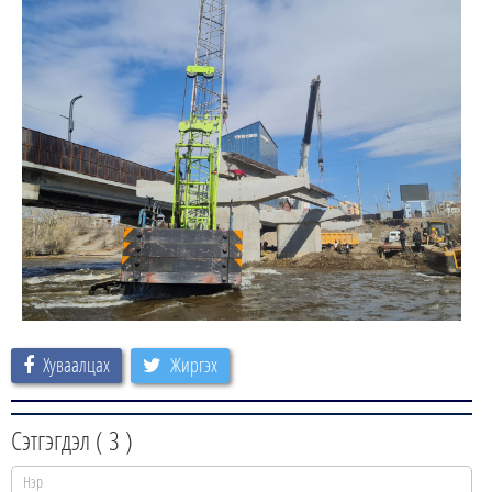
Хуваалцах
Жиргэх
Сэтгэгдэл (
3
)