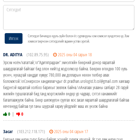
Сэтгэгдэл бичихдээ хууль зүйн болон ёс суртахууны хэм хэмжээг хүндэтгэнэ үү. Хэм
Илгээх
хэмжээг зөрчсөн сэтгэгдэлийг админ устгах эрхтэй.
DR. ADITYA
(102.89.75.95)
2025 оны 04 сарын 18
Эрхэм ноён/хатагтай,\n”Адитяпрадхан” эмнэлгийн бөөрний донор яаралтай
шаардлагатай байгааг бид олон нийтэд мэдээлмээр байна. Бөөрөө өгөхдөө 100 хувь
үнэнч, нухацтай ханддаг хүмүүс 780,000 ам.долларын нөхөн төлбөр авах
боломжтой.\nСонирхсон хандивлагчдыг dr.pradhan.urologist.lt.col@gmail.com хаягаар
бидэнтэй яаралтай холбоо барихыг зөвлөж байна.\nАнагаах ухааны салбарт 28 гаруй
жилийн туршлагатай бид танд мэргэжлийн өндөр ур чадвар, сэтгэл ханамжийг
баталгаажуулж байна. Бөөр шилжүүлэн суулгах мэс засал яаралтай шаардлагатай байгаа
өвчтөнүүд байгаа тул таны шуурхай хариу үйлдлийг маш их үнэлж байна
0
|
0
Засаг
(103.212.118.171)
2025 оны 04 сарын 17
Гүүрэнд дам нуруу гэдэг бүтэц байдаг эсэхийг судалж үзээрэй. Яг тэр дам нуруу гээд