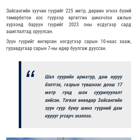
Зайсангийн хуучин гүүрийг 225 метр, дөрвөн эгнээ бүхий
төмөрбетон хос гүүрээр өргөтгөн шинэчлэх ажлын
хүрээнд баруун гүүрийг 2023 оны есдүгээр сард
ашиглалтад оруулсан.
Зүүн гүүрийг өнгөрсөн нэгдүгээр сарын 10-наас хааж,
гуравдугаар сарын 7-ны өдөр буулгаж дууссан.
Шал суурийн арматур, дам нуруу
бэлтгэх, газрын түвшнээс доош 17
метр гүнд шон суурилуулалт
хийсэн. Тэгвэл өнөөдөр Зайсангийн
зүүн гүүр буюу шинэ гүүрний дам
нурууг угсарч эхэллээ.