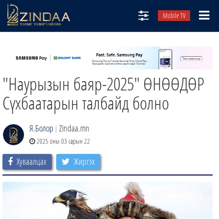
Mobile TV
НИЙТЛЭЛЧИД
ТВ8
"Наурызын баяр-2025" ӨНӨӨДӨР
ӨГЛӨӨНИЙ СОНИН
АУДИО ЗОХИОЛ
Сүхбаатарын талбайд болно
ЗИНДАА СЭТГҮҮЛ
Я.Болор
Zindaa.mn
|
2025 оны 03 сарын 22
Хуваалцах
Жиргэх