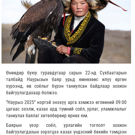
Өнөөдөр буюу гуравдугаар сарын 22-нд Сүхбаатарын
талбайд Наурызын баяр урьд өмнөхөөс илүү өргөн
хүрээнд, өв соёлыг бүрэн таниулсан байдлаар зохион
байгуулагдахаар болжээ.
“Наурыз 2025” нэртэй энэхүү арга хэмжээ өглөөний 09:00
цагаас эхэлж, казах ард түмний соёл, урлаг, уламжлалыг
таниулах баялаг хөтөлбөрөөр өрнөх юм.
Баярын үеэр соёл, урлагийн тоглолт зохион
байгуулагдахын зэрэгцээ казах үндэсний бөхийн тэмцээн