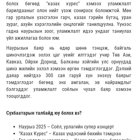
болох бөгөөд "казах күрес" хэмээх уламжлалт
барилдааныг олон нийт үзэж сонирхох боломжтой. Мөн
гар урлалын үзэсгэлэн гарч, казах гэрийн бүтэц, уран
зураг, ахуйн хэрэглэлийн онцлогийг танилцуулна. Үүнээс
гадна наурызын зоог, уламжлалт идээ ундааг таниулах
үйл ажиллагаа болох юм.
Наурызын баяр нь өдөр шөнө тэнцэж, байгаль
шинэчлэгдэж эхлэх цаг үеийг илтгэдэг учир Төв Ази,
Кавказ, Ойрхи Дорнод, Балканы хойгийн улс орнуудад
шинэ жилийн эхлэл хэмээн өргөн тэмдэглэгддэг. Дэлхий
даяар нийтдээ 300 сая гаруй хүн энэхүү баярыг
тэмдэглэдэг бөгөөд энх амгалан, эв найрамдлыг
бэлгэддэг уламжлалт соёлын чухал баяр хэмээн
тооцогддог.
Сүхбаатарын талбайд юу болох вэ?
Наурыз 2025 – Соёл, урлагийн супер концерт
"Казах Күрес" – Казах үндэсний бөхийн тэмцээн