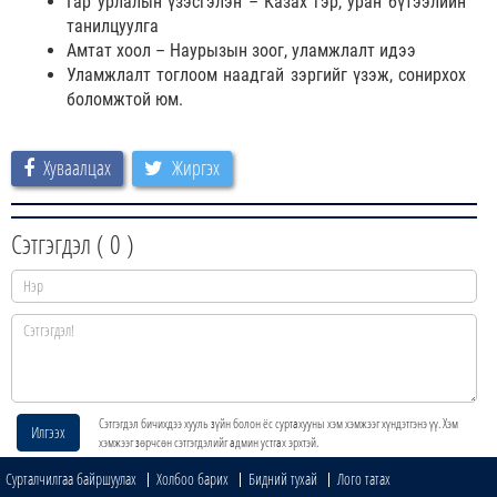
Гар урлалын үзэсгэлэн – Казах гэр, уран бүтээлийн
танилцуулга
Амтат хоол – Наурызын зоог, уламжлалт идээ
Уламжлалт тоглоом наадгай зэргийг үзэж, сонирхох
боломжтой юм.
Хуваалцах
Жиргэх
Сэтгэгдэл (
0
)
Сэтгэгдэл бичихдээ хууль зүйн болон ёс суртахууны хэм хэмжээг хүндэтгэнэ үү. Хэм
Илгээх
хэмжээг зөрчсөн сэтгэгдэлийг админ устгах эрхтэй.
Сурталчилгаа байршуулах
Холбоо барих
Бидний тухай
Лого татах