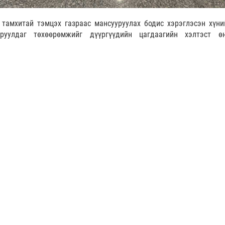
тамхитай тэмцэх газраас мансууруулах бодис хэрэглэсэн хүни
руулдаг төхөөрөмжийг дүүргүүдийн цагдаагийн хэлтэст ө