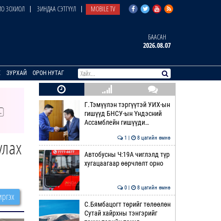
О ЗОХИОЛ
ЗИНДАА СЭТГҮҮЛ
MOBILE TV
БААСАН
2026.08.07
E
ЗУРХАЙ
ОРОН НУТАГ
Г.Тэмүүлэн тэргүүтэй УИХ-ын
гишүүд БНСУ-ын Үндэсний
Ассамблейн гишүүди…
1 |
8 цагийн өмнө
улах
Автобусны Ч:19А чиглэлд түр
хугацаагаар өөрчлөлт орно
0 |
8 цагийн өмнө
ргэх
С.Бямбацогт төрийг төлөөлөн
Сутай хайрхны тэнгэрийг