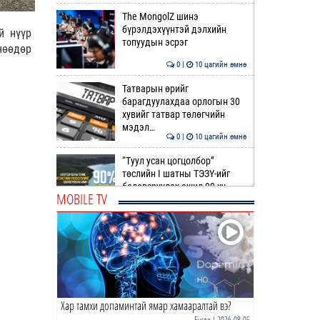
The MongolZ шинэ
бүрэлдэхүүнтэй дэлхийн
й нүүр
топуудын эсрэг
нөөдөр
0 |
10 цагийн өмнө
Татварын өрийг
барагдуулахдаа орлогын 30
хувийг татвар төлөгчийн
мэдэл…
0 |
10 цагийн өмнө
“Туул усан цогцолбор”
төслийн I шатны ТЭЗҮ-ийг
боловсруулах ажил 90 ху…
MOBILE TV
0 |
11 цагийн өмнө
Нийслэлийн иргэдийн
Төлөөлөгчдийн Хурлын
Ээлжит VIII хуралдаан
эхэллээ
0 |
11 цагийн өмнө
Хар тамхи допаминтай ямар хамааралтай вэ?
ТОО | Гадаад валютын нөөц
7.9 тэрбум ам.доллар давлаа
Бусад
| 2026-08-05