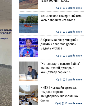
тахих төрийн тахил…
0 |
9 цагийн өмнө
Усны ослоос 154 иргэний амь
насыг авран хамгаалжээ
0 |
9 цагийн өмнө
А.Оргилмаа Жюү Жицүгийн
дэлхийн аваргаас дөрвөн
медаль хүртлээ
0 |
9 цагийн өмнө
“Хотын дарга сонсож байна”
150150 тусгай дугаарыг
наймдугаар сарын 14-…
0 |
9 цагийн өмнө
НИТХ | Иргэдийн өргөдөл,
гомдлыг хэрхэн
шийдвэрлэснийг хэлэлцэж
байна
0 |
10 цагийн өмнө