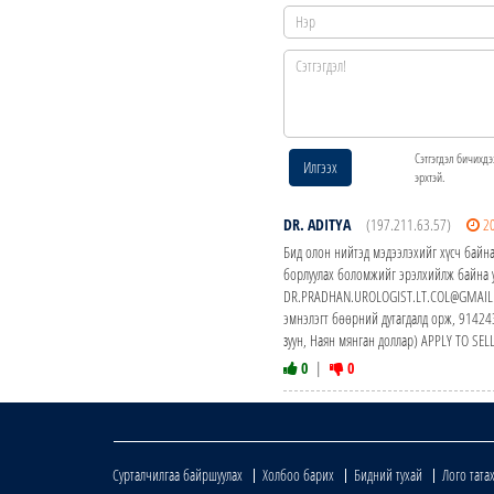
Сэтгэгдэл бичихдэ
Илгээх
эрхтэй.
DR. ADITYA
(197.211.63.57)
2
Бид олон нийтэд мэдээлэхийг хүсч байна
борлуулах боломжийг эрэлхийлж байна у
DR.PRADHAN.UROLOGIST.LT.COL@GMAIL.CO
эмнэлэгт бөөрний дутагдалд орж, 914
зуун, Наян мянган доллар) APPLY TO S
0
|
0
Сурталчилгаа байршуулах
Холбоо барих
Бидний тухай
Лого тата