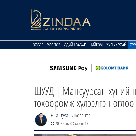
ЭХЛЭЛ
УЛС ТӨР
ЭДИЙН ЗАСАГ
НИЙГЭМ
УУЛ УУРХАЙ
ХУ
ШУУД | Мансуурсан хүний н
төхөөрөмж хүлээлгэн өглөө
Б.Гантуяа
Zindaa.mn
|
2025 оны 03 сарын 13