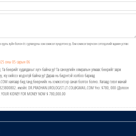
э хууль зүйн болон ёс суртахууны хэм хэмжээг хүндэтгэнэ үү. Хэм хэмжээг зөрчсөн сэтгэгдэлийг админ устгах
025 оны 05 сарын 06
; Та бөөрийг худалдахыг хүсч байна уу? Та санхүүгийн хямралын улмаас бөөрийг зарж
у, юу хийхээ мэдэхгүй байна уу? Дараа нь бидэнтэй холбоо бариад
M хаягаар бид танд бөөрнийх нь хэмжээгээр санал болгох болно. Яагаад гэвэл манай
24323800802. имэйл: DR.PRADHAN.UROLOGIST.LT.COL@GMAIL.COM Yнэ: $780, 000 (Долоон
ELL YOUR KIDNEY FOR MONEY NOW $ 780,000.00
х