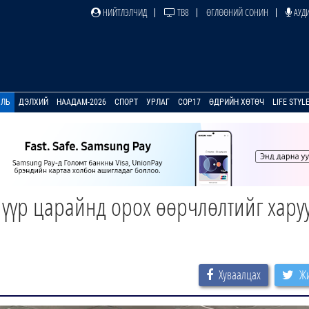
НИЙТЛЭЛЧИД
ТВ8
ӨГЛӨӨНИЙ СОНИН
АУДИ
УЛЬ
ДЭЛХИЙ
НААДАМ-2026
СПОРТ
УРЛАГ
COP17
ӨДРИЙН ХӨТӨЧ
LIFE STYL
үүр царайнд орох өөрчлөлтийг хару
Хуваалцах
Жи