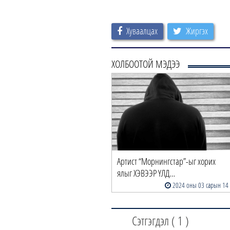
Хуваалцах
Жиргэх
ХОЛБООТОЙ МЭДЭЭ
Артист “Морнингстар”-ыг хорих
ялыг ХЭВЭЭР ҮЛД…
2024 оны 03 сарын 14
Сэтгэгдэл (
1
)