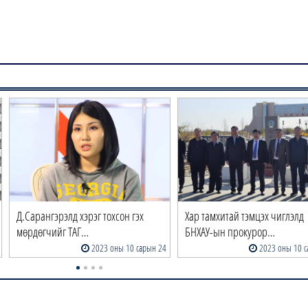
Д.Сарангэрэлд хэрэг тохсон гэх
Хар тамхитай тэмцэх чиглэлд
мөрдөгчийг ТАГ…
БНХАУ-ын прокурор…
2023 оны 10 сарын 24
2023 оны 10 с