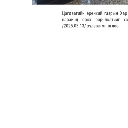
Цагдаагийн ерөнхий газрын Хар 
царайнд орох өөрчлөлтийг ха
/2025.03.13/ хүлээлгэн өглөө.