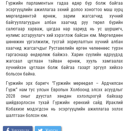
Гүржийн парламентын гадаа өдөр бүр болж байгаа
эсэргүүцлийн ажиллагаа эхний долоо хоногтоо маш хурц
мөргөлдөөнтэй өрнөж, зарим жагсагчид хүчний
байгууллагуудын албан хаагчид руу төрөл бүрийн
салютаар харваж, цагдаа нар хариуд нь ус шүршигч,
нулимс асгаруулагч хий хэрэглэж байсан юм. Мөргөлдөөн
шөнөжин үргэлжилж, тусгай зориулалтын хүчний албан
хаагчид жагсагчдыг Руставелийн өргөн чөлөөнөөс түрэн
гаргаснаар өндөрлөж байжээ. Харин сүүлийн өдрүүдэд
жагсаал цуглаан тайван өрнөж, хууль хамгаалах
хүчнийхэн цуглаан болж байгаа газарт эргүүл хийхээ
больсон байна.
Гүржийн эрх баригч “Гүржийн мөрөөдөл – Ардчилсан
Гүрж” нам тус улсын Европын Холбоонд элсэх асуудлыг
2028 оныг дуустал хөндөн хэлэлцэхгүй байхаар
шийдвэрлэсэн тухай Гүржийн ерөнхий сайд Ираклий
Кобахизе мэдэгдсэн нь эсэргүүцлийн ажиллагаа эхлэх
шалтгаан болсон юм.
Хуваалцах
Жиргэх