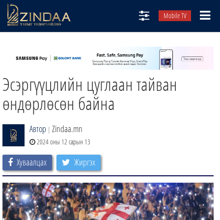
Mobile TV
НИЙТЛЭЛЧИД
ТВ8
Эсэргүүцлийн цуглаан тайван
ӨГЛӨӨНИЙ СОНИН
АУДИО ЗОХИОЛ
өндөрлөсөн байна
ЗИНДАА СЭТГҮҮЛ
Автор
Zindaa.mn
|
2024 оны 12 сарын 13
Хуваалцах
Жиргэх