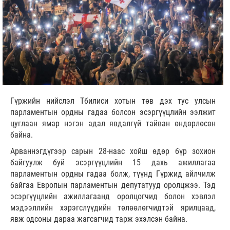
Гүржийн нийслэл Тбилиси хотын төв дэх тус улсын
парламентын ордны гадаа болсон эсэргүүцлийн ээлжит
цуглаан ямар нэгэн адал явдалгүй тайван өндөрлөсөн
байна.
Арваннэгдүгээр сарын 28-наас хойш өдөр бүр зохион
байгуулж буй эсэргүүцлийн 15 дахь ажиллагаа
парламентын ордны гадаа болж, түүнд Гүржид айлчилж
байгаа Европын парламентын депутатууд оролцжээ. Тэд
эсэргүүцлийн ажиллагаанд оролцогчид болон хэвлэл
мэдээллийн хэрэгслүүдийн төлөөлөгчидтэй ярилцаад,
явж одсоны дараа жагсагчид тарж эхэлсэн байна.