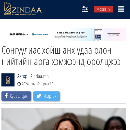
Mobile TV
НИЙТЛЭЛЧИД
ТВ8
Сонгуулиас хойш анх удаа олон
ӨГЛӨӨНИЙ СОНИН
АУДИО ЗОХИОЛ
нийтийн арга хэмжээнд оролцжээ
ЗИНДАА СЭТГҮҮЛ
Автор
Zindaa.mn
|
2024 оны 12 сарын 06
Хуваалцах
Жиргэх