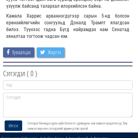
үзүүлж байсанд талархал илэрхийлсэн байна.
Камала Харрис арваннэгдүгээр сарын 5-нд болсон
ерөнхийлөгчийн сонгуульд Доналд Трампт ялагдсан
билээ. Түүнээс гадна Бүгд найрамдах нам Сенатад
хяналтаа тогтоож чадсан юм.
Хуваалцах
Жиргэх
Сэтгэгдэл (
0
)
Сэтгэгдэл бичихдээ хууль зүйн болон ёс суртахууны хэм хэмжээг хүндэтгэнэ үү. Хэм
Илгээх
хэмжээг зөрчсөн сэтгэгдэлийг админ устгах эрхтэй.