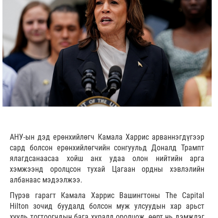
АНУ-ын дэд ерөнхийлөгч Камала Харрис арваннэгдүгээр
сард болсон ерөнхийлөгчийн сонгуульд Доналд Трампт
ялагдсанаасаа хойш анх удаа олон нийтийн арга
хэмжээнд оролцсон тухай Цагаан ордны хэвлэлийн
албанаас мэдээлжээ.
Пүрэв гарагт Камала Харрис Вашингтоны The Capital
Hilton зочид буудалд болсон муж улсуудын хар арьст
хууль тогтоогчдын бага хуралд оролцож, өөрт нь дэмжлэг