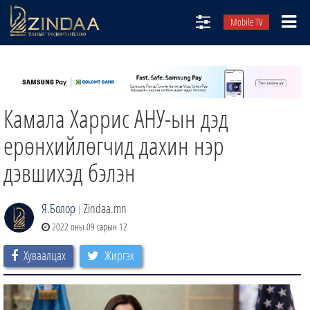
Mobile TV
НИЙТЛЭЛЧИД
ТВ8
Камала Харрис АНУ-ын дэд
ӨГЛӨӨНИЙ СОНИН
АУДИО ЗОХИОЛ
ерөнхийлөгчид дахин нэр
ЗИНДАА СЭТГҮҮЛ
дэвшихэд бэлэн
Я.Болор
Zindaa.mn
|
2022 оны 09 сарын 12
Хуваалцах
Жиргэх