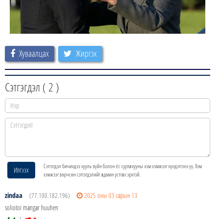
Хуваалцах
Жиргэх
Сэтгэгдэл (
2
)
Сэтгэгдэл бичихдээ хууль зүйн болон ёс суртахууны хэм хэмжээг хүндэтгэнэ үү. Хэм
Илгээх
хэмжээг зөрчсөн сэтгэгдэлийг админ устгах эрхтэй.
zindaa
(77.100.182.196)
2025 оны 03 сарын 13
soliotoi mangar huuhen