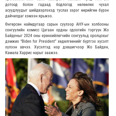
дотоод болон гадаад бодлогод нөлөөлөх чухал
асуудлуудыг шийдвэрлэхэд туслах зэрэг өөрийгөө бүрэн
дайчилдаг хэмээн ярьжээ.
Өнгөрсөн наймдугаар сарын сүүлээр АНУ-ын холбооны
сонгуулийн комисс Цагаан ордны одоогийн тэргүүн Жо
Байденыг 2024 оны ерөнхийлөгчийн сонгуульд оролцохыг
дэмжих “Biden for President” хөдөлгөөнийг бүртгэх хүсэлт
хүлээн авчээ. Хүсэлтэд нэр дэвшигчээр Жо Байден,
Камала Харрис нарыг заажээ.