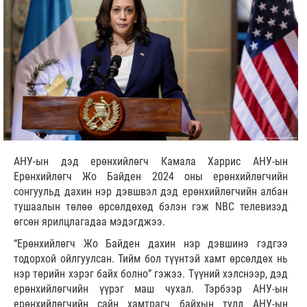
АНУ-ын дэд ерөнхийлөгч Камала Харрис АНУ-ын
Ерөнхийлөгч Жо Байден 2024 оны ерөнхийлөгчийн
сонгуульд дахин нэр дэвшвэл дэд ерөнхийлөгчийн албан
тушаалын төлөө өрсөлдөхөд бэлэн гэж NBC телевизэд
өгсөн ярилцлагадаа мэдэгджээ.
“Ерөнхийлөгч Жо Байден дахин нэр дэвшинэ гэдгээ
тодорхой ойлгуулсан. Тийм бол түүнтэй хамт өрсөлдөх нь
нэр төрийн хэрэг байх болно” гэжээ. Түүний хэлснээр, дэд
ерөнхийлөгчийн үүрэг маш чухал. Тэрбээр АНУ-ын
ерөнхийлөгчийн сайн хамтрагч байхын тулд АНУ-ын