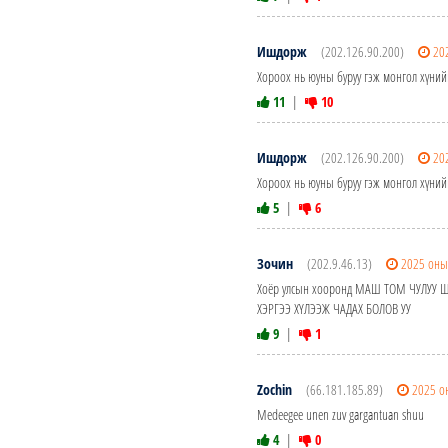
Ишдорж
(202.126.90.200)
20
Хороох нь юуны буруу гэж монгол хүнийг
11
|
10
Ишдорж
(202.126.90.200)
20
Хороох нь юуны буруу гэж монгол хүнийг
5
|
6
Зочин
(202.9.46.13)
2025 оны
Хоёр улсын хооронд МАШ ТОМ ЧУЛУУ 
ХЭРГЭЭ ХҮЛЭЭЖ ЧАДАХ БОЛОВ УУ
9
|
1
Zochin
(66.181.185.89)
2025 о
Medeegee unen zuv gargantuan shuu
4
|
0