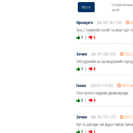
Сэтгэгдэл бичихдэ
Илгээх
эрхтэй.
Оролцогч
(66.181.161.114)
2
Хохь 2 хужаагийн нэгийг нь ална гэдэг т
1
|
5
Зочин
(66.181.160.101)
2025 
Элбэгдоржийн ах Арсландоржийн хүүхэд 
1
|
0
Ганаа
(203.91.115.42)
2025 о
Олон монгол зодуулаж дарамталуулдаг
3
|
0
Зочин
(66.181.191.127)
2025 
Юуг нь шалгадаг юм ардын баатар байна
7
|
1