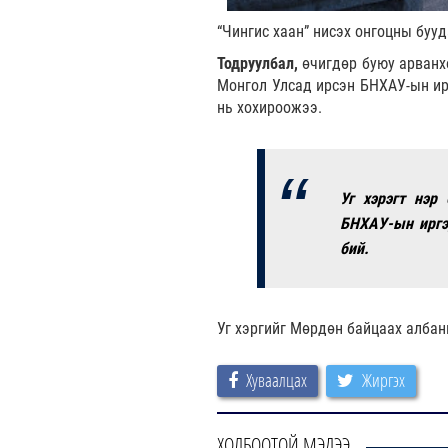
“Чингис хаан” нисэх онгоцны буу
Тодруулбал,
өчигдөр буюу арванх
Монгол Улсад ирсэн БНХАУ-ын ирг
нь хохироожээ.
Уг хэрэгт нэр
БНХАУ-ын иргэ
бий.
Уг хэргийг Мөрдөн байцаах албан
Хуваалцах
Жиргэх
ХОЛБООТОЙ МЭДЭЭ