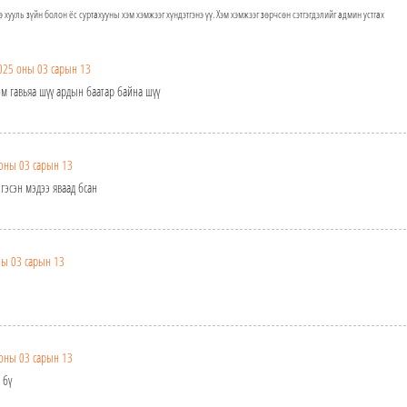
э хууль зүйн болон ёс суртахууны хэм хэмжээг хүндэтгэнэ үү. Хэм хэмжээг зөрчсөн сэтгэгдэлийг админ устгах
025 оны 03 сарын 13
ом гавьяа шүү ардын баатар байна шүү
оны 03 сарын 13
гэсэн мэдээ яваад бсан
ны 03 сарын 13
оны 03 сарын 13
 бү