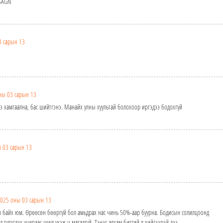
SAGN
3 сарын 13
ны 03 сарын 13
ээ хамгаална, бас шийтгэнэ. Манайх улны хуультай болохоор иргэдээ бодохгүй
 03 сарын 13
025 оны 03 сарын 13
н байх юм. Өрөөсөн бөөргүй бол амьдрах нас чинь 50%-аар буурна. Бодисын солилцоонд
түлэгдэх учираас шууд үхэж ч магадгүй. Тэнэг алхам битгий л хийгээрэй дээ.