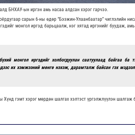
далд БНХАУ-ын иргэн амь насаа алдсан хэрэг гарчээ.
оёрдугаар сарын 6-ны өдөр “Бээжин-Улаанбаатар” чиглэлийн нис
эдийг монгол иргэд барьцаалж, нэг хятад иргэнийг буудаж, амь
 бүхий монгол иргэдийг холбогдуулан саатуулаад байгаа ба т
дээс их хэмжээний мөнгө нэхэж, дарамталж байсан гэх мэдээл
ы Хүнд гэмт хэрэг мөрдөн шалгах хэлтэст үргэлжлүүлэн шалгаж 