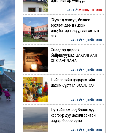
иргэнийг эрүүлжүү…
0 |
58 минутын өмнө
"Хүүхэд залуус, бизнес
эрхлэгчдээ дэмжих
инкубатор төвүүдийг хотын
зах…
0 |
2 цагийн өмнө
Өнөөдөр дараах
байршлуудад ЦАХИЛГААН
ХЯЗГААРЛАНА
0 |
2 цагийн өмнө
Нийслэлийн цэцэрлэгийн
цахим бүртгэл ЭХЭЛЛЭЭ
0 |
2 цагийн өмнө
Нутгийн өмнөд болон зүүн
хэсгээр дуу цахилгаантай
аадар бороо орно
0 |
3 цагийн өмнө