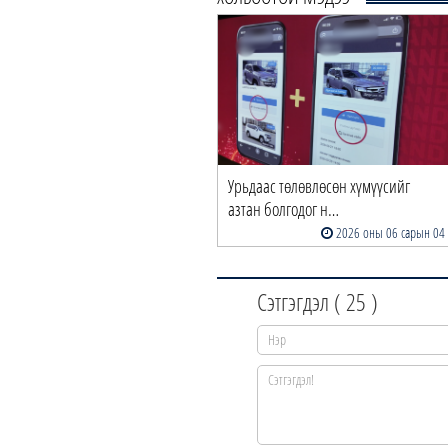
Урьдаас төлөвлөсөн хүмүүсийг
азтан болгодог н…
2026 оны 06 сарын 04
Сэтгэгдэл (
25
)