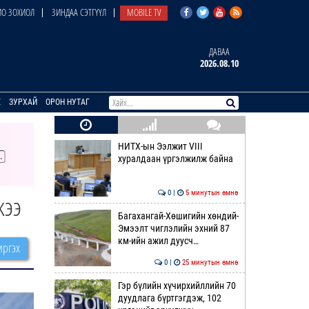
О ЗОХИОЛ
ЗИНДАА СЭТГҮҮЛ
MOBILE TV
ДАВАА
2026.08.10
E
ЗУРХАЙ
ОРОН НУТАГ
НИТХ-ын Ээлжит VIII
хуралдаан үргэлжилж байна
0 |
5 минутын өмнө
жээ
Багахангай-Хөшигийн хөндий-
Эмээлт чиглэлийн эхний 87
км-ийн ажил дуусч…
ргэх
0 |
25 минутын өмнө
Гэр бүлийн хүчирхийллийн 70
дуудлага бүртгэгдэж, 102