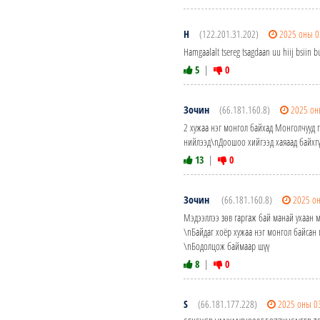
H
(122.201.31.202)
2025 оны 0
Hamgaalalt tsereg tsagdaan uu hiij bsiin 
5
|
0
Зочин
(66.181.160.8)
2025 он
2 хужаа нэг монгол байхад Монголчууд г
нийлээд\nДоошоо хийгээд хаяаад байхгүй
13
|
0
Зочин
(66.181.160.8)
2025 о
Мэдээллээ зөв гаргаж бай манай ухаан м
\nБайдаг хоёр хужаа нэг монгол байсан
\nБодолцож баймаар шүү
8
|
0
S
(66.181.177.228)
2025 оны 0