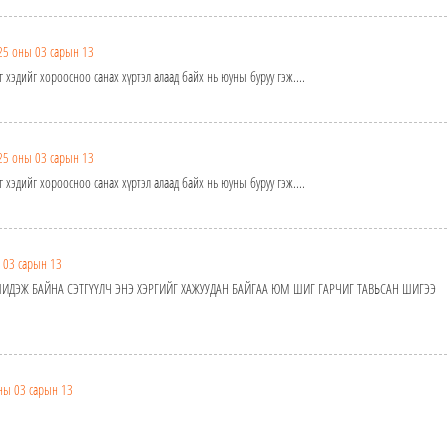
25 оны 03 сарын 13
 хэдийг хороосноо санах хүртэл алаад байх нь юуны буруу гэж....
25 оны 03 сарын 13
 хэдийг хороосноо санах хүртэл алаад байх нь юуны буруу гэж....
 03 сарын 13
ШИДЭЖ БАЙНА СЭТГҮҮЛЧ ЭНЭ ХЭРГИЙГ ХАЖУУДАН БАЙГАА ЮМ ШИГ ГАРЧИГ ТАВЬСАН ШИГЭЭ
ны 03 сарын 13