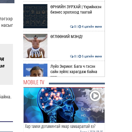
ӨРНИЙН ЗУРХАЙ | Үхрийнхэн
бизнес эрхлэхэд таатай
лэгээр
 насыг
0 |
4 цагийн өмнө
ӨГЛӨӨНИЙ МЭНД!
0 |
5 цагийн өмнө
эд
эл
Луйз Энрике: Бага ч гэсэн
сайн зүйлс харагдаж байна
шүү
MOBILE TV
0 |
19 цагийн өмнө
БНХАУ | ӨМӨЗО-ны Баян-
байна.
Овоогийн ордод 74 сая
ам.долларын хөрөнгө
оруулн…
0 |
21 цагийн өмнө
Хар тамхи допаминтай ямар хамааралтай вэ?
ТОО | Монгол Улс 142.6 сая
ам.долларын эрчим хүч
Бусад
| 2026-08-05