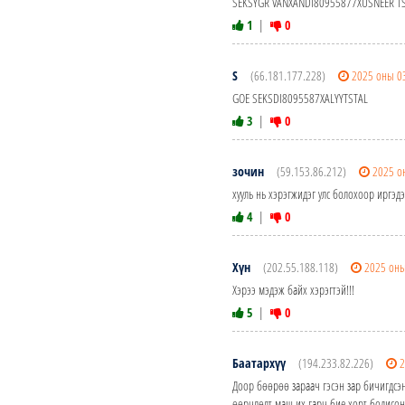
SEKSYGR VANXANDI80955877XUSNEER T
1
|
0
S
(66.181.177.228)
2025 оны 0
GOE SEKSDI8095587XALYYTSTAL
3
|
0
зочин
(59.153.86.212)
2025 о
хууль нь хэрэгжидэг улс болохоор иргэд
4
|
0
Хүн
(202.55.188.118)
2025 оны
Хэрээ мэдэж байх хэрэгтэй!!!
5
|
0
Баатархүү
(194.233.82.226)
2
Доор бөөрөө зараач гэсэн зар бичигдсэ
өөрчлөлт маш их гарч бие хорт бодисонд 