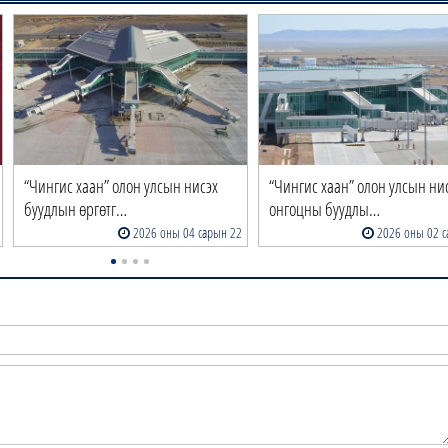
“Чингис хаан” олон улсын нисэх
“Чингис хаан” олон улсын ни
буудлын өргөтг…
онгоцны буудлы…
2026 оны 04 сарын 22
2026 оны 02 с