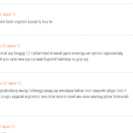
3 сарын 13
buhel buten ongotsnii buudal bj muu bn
ы 03 сарын 13
эхгүй шүү Хятадууд 1,5 тэрбум\nХүнтэй манай дарга элчингүүд шиг иргэнээ гадныхантайд
 үхэн хатан явна шүү хэл амаа бодолтой байлгасан нь дээр шүү
ны 03 сарын 13
уутайхийрхүү амьтад \nЮмнууд хужаад хар мянгаараа байгаа тэнэг хүмүүсийн үйлдэл тэнэг л
 гэсэндээ алдаатай мэдээллээс чинь болж монгол хүний амь өшөө авалтанд өртөж болзошгүйг
3 сарын 13