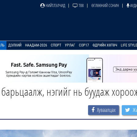
НИЙТЛЭЛЧИД
ТВ8
ӨГЛӨӨНИЙ СОНИН
АУДИ
УЛЬ
ДЭЛХИЙ
НААДАМ-2026
СПОРТ
УРЛАГ
COP17
ӨДРИЙН ХӨТӨЧ
LIFE STYL
 барьцаалж, нэгийг нь буудаж хороо
Хуваалцах
Жи