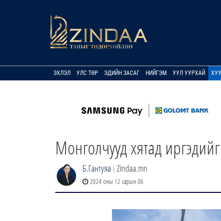
ЭХЛЭЛ
УЛС ТӨР
ЭДИЙН ЗАСАГ
НИЙГЭМ
УУЛ УУРХАЙ
ХУ
Монголчууд хятад иргэдийг
Б.Гантуяа
Zindaa.mn
|
2024 оны 12 сарын 06