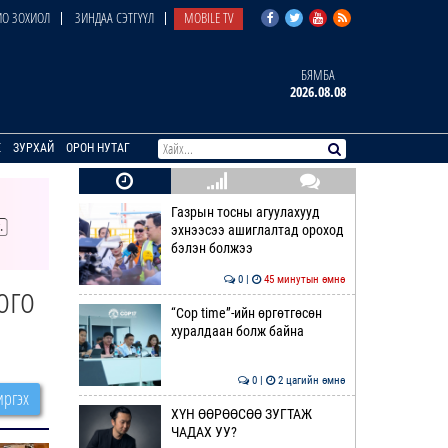
О ЗОХИОЛ
ЗИНДАА СЭТГҮҮЛ
MOBILE TV
БЯМБА
2026.08.08
E
ЗУРХАЙ
ОРОН НУТАГ
Газрын тосны агуулахууд
эхнээсээ ашиглалтад ороход
бэлэн болжээ
0 |
45 минутын өмнө
ого
“Cop time”-ийн өргөтгөсөн
хуралдаан болж байна
0 |
2 цагийн өмнө
ргэх
ХҮН ӨӨРӨӨСӨӨ ЗУГТАЖ
ЧАДАХ УУ?