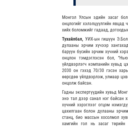
Монгол Улсын эдийн засаг бол
онцлогийг хэлэлцүүлгийн явцад 
хийх боломжийг гадаад, дотоодын
Тухайлбал,
УИХ-ын гишүүн Э.Боло
дулааны эрчим хүчээр хангахад
баруун бүсийн эрчим хүчний хэр
онцлон тэмдэглэсэн бол, “Нью
үйлдвэрлэгч компанийн хувьд цэ
2030 он гэхэд 70/30 гэсэн хар
өөрсдөө үйлдвэрлэж, улмаар цэвэ
онцолж байсан.
Гадны экспертүүдийн хувьд Монг
энэ тал дээр санал нэг байсан 
хүчний хэрэглээг огцом нэмэгд
цахилгаан болон дулааны эрчим 
станц, био массын хосолмол ху
хамгийн гол нь засаг төрийн 