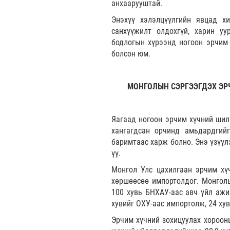
анхаарууштай.
Энэхүү хэлэлцүүлгийн явцад хи
санхүүжилт олдохгүй, харин уу
бодлогын хүрээнд ногоон эрчим 
болсон юм.
МОНГОЛЫН СЭРГЭЭГДЭХ ЭР
Яагаад ногоон эрчим хүчний шил
хангагдсан орчинд амьдардгий
баримтаас харж болно. Энэ үзүүлэ
үү.
Монгол Улс цахилгаан эрчим хүч
хөршөөсөө импортолдог. Монголы
100 хувь БНХАУ-аас авч үйл ажи
хувийг ОХУ-аас импортолж, 24 ху
Эрчим хүчний зохицуулах хороон