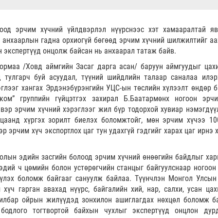
оод эрчим хүчний үйлдвэрлэл нүүрснээс хэт хамааралтай я
ч анхаарлын гадна орхиогүй бөгөөд эрчим хүчний шилжилтийг а
 экспертүүд онцолж байсан нь анхаарал татаж байв.
рмаа /Ховд аймгийн Засаг дарга асан/ баруун аймгуудыг цахи
 тулгарч буй асуудал, түүний шийдлийн талаар саналаа илэр
эглээг хангах Эрдэнэбүрэнгийн УЦС-ын төслийн хүлээлт өндөр б
ком” группийн гүйцэтгэх захирал Б.Баатармөнх ногоон эрч
вэр эрчим хүчний хэрэглээг жил бүр тодорхой хувиар нэмэгдүү
ьцаанд хүргэх зорилт биелэх боломжтойг, мөн эрчим хүчээ 10
р эрчим хүч экспортлох цаг тун удахгүй гэдгийг харах цаг ирнэ 
олын эдийн засгийн болоод эрчим хүчний өнөөгийн байдлыг хар
хэдий ч цөмийн болон устөрөгчийн станцыг байгуулснаар ногоон
үүлэх боломж байгааг сануулж байлаа. Түүнчлэн Монгол Улсын
хүч гарган авахад нүүрс, байгалийн хий, нар, салхи, усан цах
вилбар ойрын жилүүдэд зонхилон ашиглагдах нөхцөл боломж ба
бодлого тогтвортой байхын чухлыг экспертүүд онцлон дур