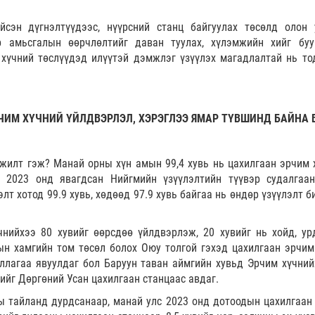
йсэн дүгнэлтүүдээс, нүүрсний станц байгуулах төсөлд олон 
р амьсгалын өөрчлөлтийг даван туулах, хүлэмжийн хийг буу
хүчний төслүүдэд илүүтэй дэмжлэг үзүүлэх магадлалтай нь то
ЧИМ ХҮЧНИЙ ҮЙЛДВЭРЛЭЛ, ХЭРЭГЛЭЭ ЯМАР ТҮВШИНД БАЙНА 
жилт гэж? Манай орны хүн амын 99,4 хувь нь цахилгаан эрчим 
г 2023 онд явагдсан Нийгмийн үзүүлэлтийн түүвэр судалгаа
лт хотод 99.9 хувь, хөдөөд 97.9 хувь байгаа нь өндөр үзүүлэлт 
нийхээ 80 хувийг өөрсдөө үйлдвэрлэж, 20 хувийг нь хойд, ур
н хамгийн том төсөл болох Оюу толгой гэхэд цахилгаан эрчим
ллагаа явуулдаг бол Баруун таван аймгийн хувьд Эрчим хүчний
вийг Дөргөний Усан цахилгаан станцаас авдаг.
ы тайланд дурдсанаар, манай улс 2023 онд дотоодын цахилгаан