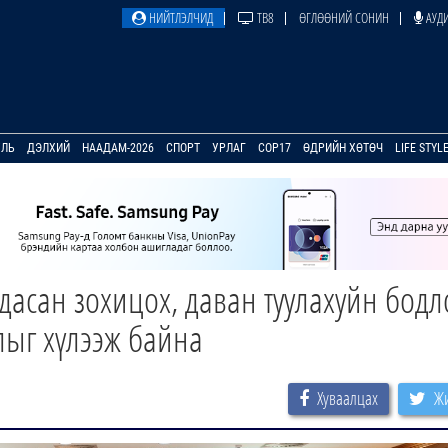
НИЙТЛЭЛЧИД
ТВ8
ӨГЛӨӨНИЙ СОНИН
АУДИ
УЛЬ
ДЭЛХИЙ
НААДАМ-2026
СПОРТ
УРЛАГ
COP17
ӨДРИЙН ХӨТӨЧ
LIFE STYL
дасан зохицох, даван туулахуйн бодл
ыг хүлээж байна
Хуваалцах
Жи