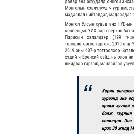
даяар энэ асуудалд онцгой анхаа
Монголын хэвлэлүүд ч уур амьсга
мэдээлэл нийтэлдэг, мэдээлдэг 
Монгол Улсын хувьд анх НҮБ-ын 
конвенцыг УИХ-аар соёрхон батал
Парисын хэлэлцээр (199 гишү
төлөвлөгөөгөө гаргаж, 2019 онд 
2019 оны 407-р тогтоолоор батал
хэдий ч Ерөнхий сайд нь олон ни
шийдвэр гаргаж, манлайлал үзүүл
Харин өнгөрсө
хүрээнд энэ ас
эрчим хүчний ш
болж гаднын 
солилцов. Энэ 
ирэх 30 жилд М