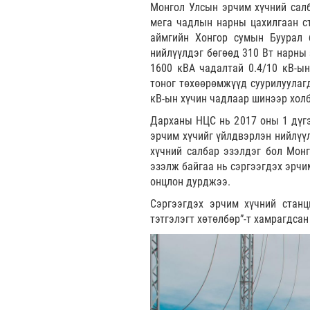
Монгол Улсын эрчим хүчний сал
мега чадлын нарны цахилгаан с
аймгийн Хонгор сумын Буурал 
нийлүүлдэг бөгөөд 310 Вт нарны 
1600 кВА чадалтай 0.4/10 кВ-ы
тоног төхөөрөмжүүд суурилуулагд
кВ-ын хүчин чадлаар шинээр хол
Дарханы НЦС нь 2017 оны 1 дүгэ
эрчим хүчийг үйлдвэрлэн нийлүү
хүчний салбар эзэлдэг бол Мон
эзэлж байгаа нь сэргээгдэх эрчи
онцлон дурджээ.
Сэргээгдэх эрчим хүчний станц
тэтгэлэгт хөтөлбөр”-т хамрагдсан