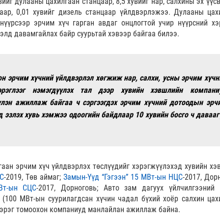
ийг дулааны цахилгаан станцаар, 8,5 хувийг нар, салхины эх үүс
цаар, 0,01 хувийг дизель станцаар үйлдвэрлэжээ. Дулааны цах
нүүрсээр эрчим хүч гарган авдаг онцлогтой учир нүүрсний хэ
лд давамгайлах байр суурьтай хэвээр байгаа билээ.
он эрчим хүчний үйлдвэрлэл хөгжиж нар, салхи, усны эрчим хүчн
хэрэглээг нэмэгдүүлэх тал дээр хувийн хэвшлийн компани
үлэн ажиллаж байгаа ч сэргээгдэх эрчим хүчний дотоодын эрч
д эзлэх хувь хэмжээ одоогийн байдлаар 10 хувийн босго ч давааг
гаан эрчим хүч үйлдвэрлэх төслүүдийг хэрэгжүүлэхэд хувийн хэ
ЦС
-2019, Төв аймаг;
Замын-Үүд “Гэгээн” 15 МВт-ын НЦС
-2017, Дор
Вт-ын СЦС
-2017, Дорноговь; Авто зам дагуух үйлчилгээний
п (100 МВт-ын суурилагдсан хүчин чадал бүхий хоёр салхин цах
 зэрэг томоохон компаниуд манлайлан ажиллаж байна.