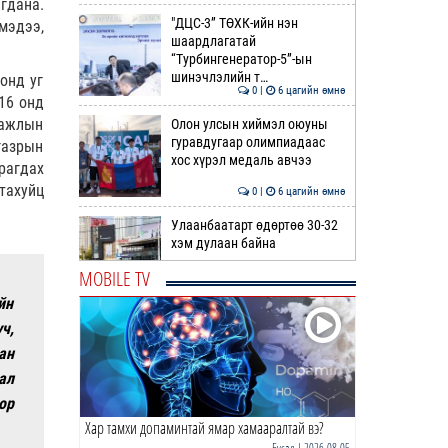
гдана.
"ДЦС-3” ТӨХК-ийн нэн
мэдээ,
шаардлагатай
“Турбингенератор-5”-ын
шинэчлэлийн т…
онд уг
0 |
6 цагийн өмнө
16 онд
 ажлын
Олон улсын хиймэл оюуны
гуравдугаар олимпиадаас
газрын
хос хүрэл медаль авчээ
рагдах
тахуйц
0 |
6 цагийн өмнө
Улаанбаатарт өдөртөө 30-32
хэм дулаан байна
MOBILE TV
0 |
7 цагийн өмнө
йн
ДОРНЫН ЗУРХАЙ | Морь,
ч,
нохой жилтнээ аливаа үйлийг
ан
хийхэд эерэг сайн
ал
0 |
7 цагийн өмнө
ор
Хар тамхи допаминтай ямар хамааралтай вэ?
ӨГЛӨӨНИЙ МЭНД!
Бусад
| 2026-08-05