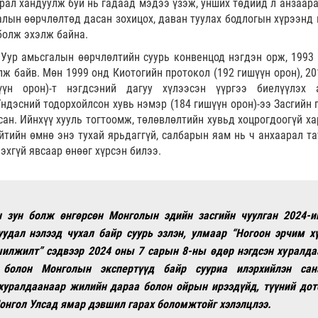
рал хандуулж буй нь гадаад мэдээ үзэж, унших төдийд л анзаара
лын өөрчлөлтөд дасан зохицох, даван туулах бодлогын хүрээнд 
болж эхэлж байна.
Уур амьсгалын өөрчлөлтийн суурь конвенцод нэгдэн орж, 1993 
ж байв. Мөн 1999 онд Киотогийн протокол (192 гишүүн орон), 20
үн орон)-т нэгдсэний дагуу хүлээсэн үүргээ биелүүлэх
Үндэсний тодорхойлсон хувь нэмэр (184 гишүүн орон)-ээ Засгийн 
сан. Ийнхүү хууль тогтоомж, төлөвлөлтийн хувьд хоцрогдоогүй ха
йтийн өмнө энэ тухай ярьдаггүй, салбарын яам нь ч анхаарал та
эхгүй явсаар өнөөг хүрсэн билээ.
н зун болж өнгөрсөн Монголын эдийн засгийн чуулган 2024-и
уудал нэлээд чухал байр суурь эзлэн, улмаар “Ногоон эрчим хү
илжилт” сэдвээр 2024 оны 7 сарын 8-ны өдөр нэгдсэн хуралда
болон Монголын экспертүүд байр сууриа илэрхийлэн сан
хуралдаанаар жилийн дараа болон ойрын ирээдүйд, түүний дот
онгол Улсад ямар дэвшил гарах боломжтойг хэлэлцлээ.