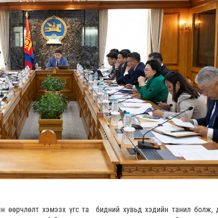
ын өөрчлөлт хэмээх үгс та бидний хувьд хэдийн танил болж, 