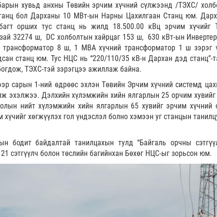
барын хувьд анхны Төвийн эрчим хүчний сүлжээнд /ТЭХС/ холб
танц бол Дарханы 10 МВт-ын Нарны Цахилгаан Станц юм. Дарх
багт орших тус станц нь жилд 18.500.00 кВц эрчим хүчийг 
зай 32274 ш, DC холболтын хайрцаг 153 ш, 630 кВт-ын Инвертер
н трансформатор 8 ш, 1 МВА хүчний трансформатор 1 ш зэрэг 
сан станц юм. Тус НЦС нь “220/110/35 кВ-н Дархан дэд станц”-т
богдож, ТЭХС-тэй зэрэгцээ ажиллаж байна.
эр сарын 1-ний өдрөөс эхлэн Төвийн Эрчим хүчний системд цах
лж эхэлжээ. Дэлхийн хүлэмжийн хийн ялгарлын 25 орчим хувийг
голын нийт хүлэмжийн хийн ялгарлын 65 хувийг эрчим хүчний 
м хүчийг хөгжүүлэх гол үндэслэл болно хэмээн уг станцын танилц
ын бодит байдалтай танилцахын тулд “Байгаль орчны сэтгүү
 21 сэтгүүлч болон төслийн багийнхан Бөхөг НЦС-ыг зорьсон юм.