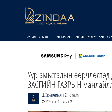
ЭХЛЭЛ
УЛС ТӨР
ЭДИЙН ЗАСАГ
НИЙГЭМ
УУЛ УУРХАЙ
ХУ
Уур амьсгалын өөрчлөлтөд 
ЗАСГИЙН ГАЗРЫН манлайлл
Ц.Оюунчимэг
Zindaa.mn
|
2024 оны 11 сарын 05