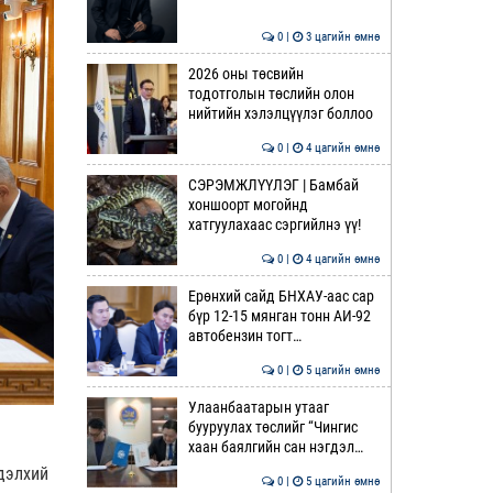
0 |
3 цагийн өмнө
2026 оны төсвийн
тодотголын төслийн олон
нийтийн хэлэлцүүлэг боллоо
0 |
4 цагийн өмнө
СЭРЭМЖЛҮҮЛЭГ | Бамбай
хоншоорт могойнд
хатгуулахаас сэргийлнэ үү!
0 |
4 цагийн өмнө
Ерөнхий сайд БНХАУ-аас сар
бүр 12-15 мянган тонн АИ-92
автобензин тогт…
0 |
5 цагийн өмнө
Улаанбаатарын утааг
бууруулах төслийг “Чингис
хаан баялгийн сан нэгдэл…
дэлхий
0 |
5 цагийн өмнө