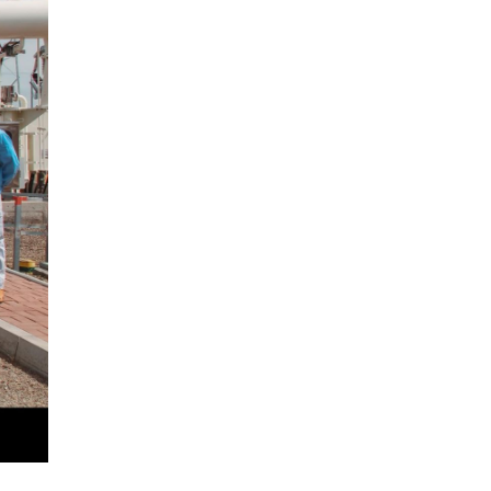
Долоодугаар сард 709,503
зөрчил бүртгэгджээ
0 |
2026-08-07
Худалдаа, үйлчилгээ
эрхлэхэд шаарддаг
давхардсан бүртгэлийг
хүчингүй б…
0 |
2026-08-07
Хилчин байлдагч галын
аюулаас нэг өрх айлыг
урьдчилан сэргийлж,
аварчэ…
0 |
2026-08-07
Буянт суманд алга болсон 10
настай охиныг эрэн хайх
ажиллагаа үргэлжил…
0 |
2026-08-07
ОБЕГ | Бүх сумд цас,
шуурганы үед зам нээх
зориулалтын техниктэй