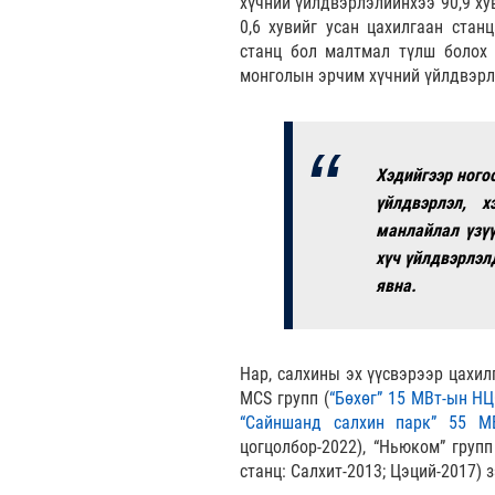
хүчний үйлдвэрлэлийнхээ 90,9 хув
0,6 хувийг усан цахилгаан стан
станц бол малтмал түлш болох 
монголын эрчим хүчний үйлдвэрлэ
Хэдийгээр ного
үйлдвэрлэл, 
манлайлал үзү
хүч үйлдвэрлэл
явна.
Нар, салхины эх үүсвэрээр цахил
MCS групп (
“Бөхөг” 15 МВт-ын Н
“Сайншанд салхин парк” 55 М
цогцолбор-2022), “Ньюком” груп
станц: Салхит-2013; Цэций-2017)