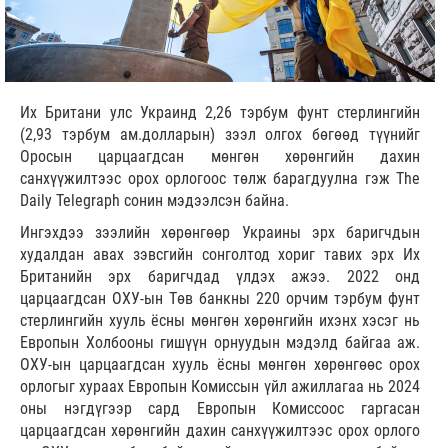
Их Британи улс Украинд 2,26 тэрбум фунт стерлингийн
(2,93 тэрбум ам.долларын) зээл олгох бөгөөд түүнийг
Оросын царцаагдсан мөнгөн хөрөнгийн дахин
санхүүжилтээс орох орлогоос төлж барагдуулна гэж The
Daily Telegraph сонин мэдээлсэн байна.
Ингэхдээ зээлийн хөрөнгөөр Украины эрх баригчдын
худалдан авах зэвсгийн сонголтод хориг тавих эрх Их
Британийн эрх баригчдад үлдэх ажээ. 2022 онд
царцаагдсан ОХУ-ын Төв банкны 220 орчим тэрбум фунт
стерлингийн хууль ёсны мөнгөн хөрөнгийн ихэнх хэсэг нь
Европын Холбооны гишүүн орнуудын мэдэлд байгаа аж.
ОХУ-ын царцаагдсан хууль ёсны мөнгөн хөрөнгөөс орох
орлогыг хураах Европын Комиссын үйл ажиллагаа нь 2024
оны нэгдүгээр сард Европын Комиссоос гаргасан
царцаагдсан хөрөнгийн дахин санхүүжилтээс орох орлого