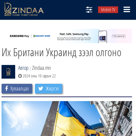
Mobile TV
НИЙТЛЭЛЧИД
ТВ8
Их Британи Украинд зээл олгоно
ӨГЛӨӨНИЙ СОНИН
АУДИО ЗОХИОЛ
Автор
Zindaa.mn
|
ЗИНДАА СЭТГҮҮЛ
2024 оны 10 сарын 22
Хуваалцах
Жиргэх