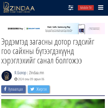
Mobile TV
НИЙТЛЭЛЧИД
ТВ8
Эрдэмтэд загасны дотор гэдсийг
ӨГЛӨӨНИЙ СОНИН
АУДИО ЗОХИОЛ
гоо сайхны бүтээгдэхүүнд
ЗИНДАА СЭТГҮҮЛ
хэрэглэхийг санал болгожээ
Я.Болор
Zindaa.mn
|
2024 оны 09 сарын 06
Хуваалцах
Жиргэх