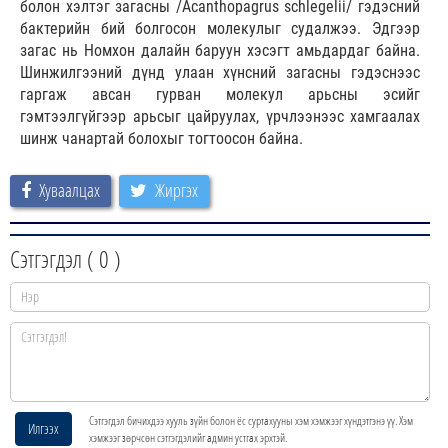
болон хэлтэг загасны /Acanthopagrus schlegelii/ гэдэсний
бактерийн бий болгосон молекулыг судалжээ. Эдгээр
загас нь Номхон далайн баруун хэсэгт амьдардаг байна.
Шинжилгээний дүнд улаан хүнсний загасны гэдэснээс
гаргаж авсан гурван молекул арьсны эсийг
гэмтээлгүйгээр арьсыг цайруулах, үрчлээнээс хамгаалах
шинж чанартай болохыг тогтоосон байна.
Хуваалцах
Жиргэх
Сэтгэгдэл (
0
)
Сэтгэгдэл бичихдээ хууль зүйн болон ёс суртахууны хэм хэмжээг хүндэтгэнэ үү. Хэм
Илгээх
хэмжээг зөрчсөн сэтгэгдэлийг админ устгах эрхтэй.