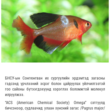
БНСУ-ын Сонгюнгван их сургуулийн эрдэмтэд загасны
гэдсэнд үрчлээний эсрэг болон цайруулах үйлчилгээтэй
гоо сайхны бүтээгдэхүүнд хэрэглэх боломжтой молекул
илрүүлжээ.
“ACS (American Chemical Society) Omega” сэтгүүлд
бичсэнээр, судлаачид улаан хүнсний загас /Pagrus major/