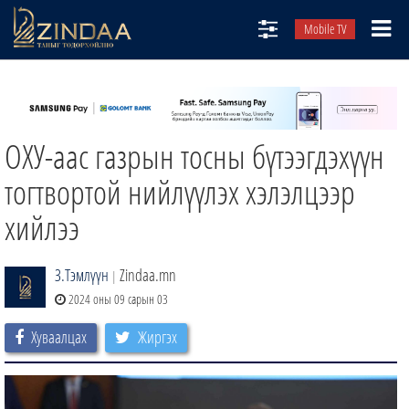
Mobile TV
НИЙТЛЭЛЧИД
ТВ8
ОХУ-аас газрын тосны бүтээгдэхүүн
ӨГЛӨӨНИЙ СОНИН
АУДИО ЗОХИОЛ
тогтвортой нийлүүлэх хэлэлцээр
ЗИНДАА СЭТГҮҮЛ
хийлээ
З.Тэмлүүн
Zindaa.mn
|
2024 оны 09 сарын 03
Хуваалцах
Жиргэх