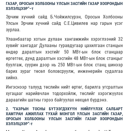
ГАЗАР, ОРОСЫН ХОЛБООНЫ УЛСЫН ЗАСГИЙН ГАЗАР ХООРОНДЫН
ХЭЛЭЛЦЭЭР”–т
Эрчим хүчний сайд Б.Чойжилсүрэн, Оросын Холбооны
Улсын Эрчим хүчний сайд С.Е.Цивилев нар гарын үсэг
зурлаа.
Улаанбаатар хотын дулаан хангамжийн хэрэглээний 32
хувийг хангадаг Дулааны гуравдугаар цахилгаан станцын
өндөр даралтын хэсгийг 50 МВт-ын блок станцаар
өргөтгөх, дунд даралтын хэсгийн 48 МВт-ын блок станцыг
буулгаж, суурин дээр нь 250 МВт-ын блок станц шинээр
барих зураг төсөл боловсруулж, инженерийн судалгаа
хийнэ.
Ингэснээр талууд төслийн нийт өртөг, барилга угсралтын
хугацааг нарийвчлан тодорхойлж, төслийг хэрэгжүүлэх
дараагийн шатны гэрээ байгуулах нөхцөл бүрдэнэ.
2. “ГАЗРЫН ТОСНЫ БҮТЭЭГДЭХҮҮН НИЙЛҮҮЛЭХ САЛБАРТ
ХАМТРАН АЖИЛЛАХ ТУХАЙ МОНГОЛ УЛСЫН ЗАСГИЙН ГАЗАР,
ОРОСЫН ХОЛБООНЫ УЛСЫН ЗАСГИЙН ГАЗАР ХООРОНДЫН
ХЭЛЭЛЦЭЭР”-т