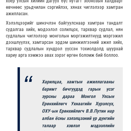
хоёр улсын хилийн дагуух бүс нутагт зоонозын халдварт
өвчнөөс урьдчилан сэргийлэх, хянах чиглэлээр хамтран
ажилласан.
Хэлэлцээрийг шинэчлэн байгуулснаар хамтран тандалт
судалгаа хийх, мэдээлэл солилцох, тархвар судлал, нян
судлалын чиглэлээр монголын мэргэжилтнүүд мэргэжил
дээшлүүлэх, хамтарсан эрдэм шинжилгээний ажил хийх,
тархвар судлалын хүндрэл үүссэн тохиолдолд шуурхай
хариу арга хэмжээ авах зэрэг өргөн боломж бий боллоо.
Харилцаа, хамтын ажиллагааны
баримт бичгүүдэд гарын үсэг
зурсны дараа Монгол Улсын
Ерөнхийлөгч Ухнаагийн Хүрэлсүх,
ОХУ-ын Ерөнхийлөгч В.В.Путин нар
албан ёсны хэлэлцээний үр дүнгийн
талаар хэвлэл мэдээллийн