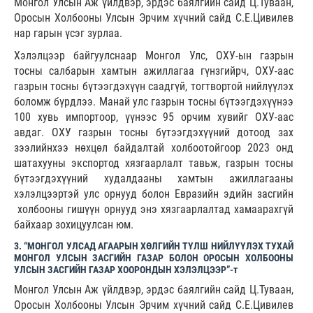
Монгол Улсын Аж үйлдвэр, эрдэс баялгийн сайд Ц.Туваан,
Оросын Холбооны Улсын Эрчим хүчний сайд С.Е.Цивилев
нар гарын үсэг зурлаа.
Хэлэлцээр байгуулснаар Монгол Улс, ОХУ-ын газрын
тосны салбарын хамтын ажиллагаа гүнзгийрч, ОХУ-аас
газрын тосны бүтээгдэхүүн саадгүй, тогтвортой нийлүүлэх
боломж бүрдлээ. Манай улс газрын тосны бүтээгдэхүүнээ
100 хувь импортоор, үүнээс 95 орчим хувийг ОХУ-аас
авдаг. ОХУ газрын тосны бүтээгдэхүүний дотоод зах
зээлийнхээ нөхцөл байдалтай холбоотойгоор 2023 онд
шатахууны экспортод хязгаарлалт тавьж, газрын тосны
бүтээгдэхүүний худалдааны хамтын ажиллагааны
хэлэлцээртэй улс орнууд болон Евразийн эдийн засгийн
холбооны гишүүн орнууд энэ хязгаарлалтад хамаарахгүй
байхаар зохицуулсан юм.
3. “МОНГОЛ УЛСАД АГААРЫН ХӨЛГИЙН ТҮЛШ НИЙЛҮҮЛЭХ ТУХАЙ
МОНГОЛ УЛСЫН ЗАСГИЙН ГАЗАР БОЛОН ОРОСЫН ХОЛБООНЫ
УЛСЫН ЗАСГИЙН ГАЗАР ХООРОНДЫН ХЭЛЭЛЦЭЭР”-т
Монгол Улсын Аж үйлдвэр, эрдэс баялгийн сайд Ц.Туваан,
Оросын Холбооны Улсын Эрчим хүчний сайд С.Е.Цивилев