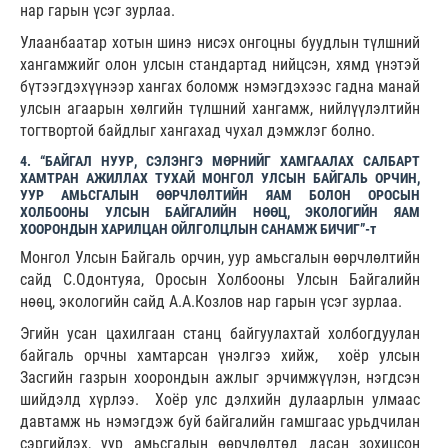
нар гарын үсэг зурлаа.
Улаанбаатар хотын шинэ нисэх онгоцны буудлын түлшний
хангамжийг олон улсын стандартад нийцсэн, хямд үнэтэй
бүтээгдэхүүнээр хангах боломж нэмэгдэхээс гадна манай
улсын агаарын хөлгийн түлшний хангамж, нийлүүлэлтийн
тогтвортой байдлыг хангахад чухал дэмжлэг болно.
4. “БАЙГАЛ НУУР, СЭЛЭНГЭ МӨРНИЙГ ХАМГААЛАХ САЛБАРТ
ХАМТРАН АЖИЛЛАХ ТУХАЙ МОНГОЛ УЛСЫН БАЙГАЛЬ ОРЧИН,
УУР АМЬСГАЛЫН ӨӨРЧЛӨЛТИЙН ЯАМ БОЛОН ОРОСЫН
ХОЛБООНЫ УЛСЫН БАЙГАЛИЙН НӨӨЦ, ЭКОЛОГИЙН ЯАМ
ХООРОНДЫН ХАРИЛЦАН ОЙЛГОЛЦЛЫН САНАМЖ БИЧИГ”-т
Монгол Улсын Байгаль орчин, уур амьсгалын өөрчлөлтийн
сайд С.Одонтуяа, Оросын Холбооны Улсын Байгалийн
нөөц, экологийн сайд А.А.Козлов нар гарын үсэг зурлаа.
Эгийн усан цахилгаан станц байгуулахтай холбогдуулан
байгаль орчны хамтарсан үнэлгээ хийж, хоёр улсын
Засгийн газрын хоорондын ажлыг эрчимжүүлэн, нэгдсэн
шийдэлд хүрлээ. Хоёр улс дэлхийн дулаарлын улмаас
давтамж нь нэмэгдэж буй байгалийн гамшгаас урьдчилан
сэргийлэх, уур амьсгалын өөрчлөлтөд дасан зохицсон