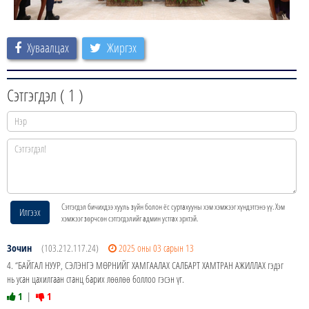
Хуваалцах
Жиргэх
Сэтгэгдэл (
1
)
Сэтгэгдэл бичихдээ хууль зүйн болон ёс суртахууны хэм хэмжээг хүндэтгэнэ үү. Хэм
Илгээх
хэмжээг зөрчсөн сэтгэгдэлийг админ устгах эрхтэй.
Зочин
(103.212.117.24)
2025 оны 03 сарын 13
4. “БАЙГАЛ НУУР, СЭЛЭНГЭ МӨРНИЙГ ХАМГААЛАХ САЛБАРТ ХАМТРАН АЖИЛЛАХ гэдэг
нь усан цахилгаан станц барих лөөлөө боллоо гэсэн үг.
1
|
1