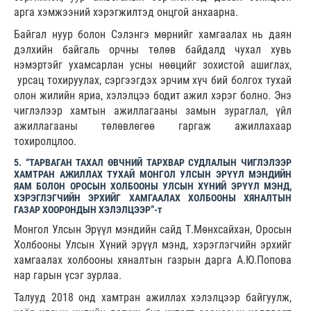
арга хэмжээний хэрэгжилтэд онцгой анхаарна.
Байгал нуур болон Сэлэнгэ мөрнийг хамгаалах нь даян
дэлхийн байгаль орчны төлөв байдалд чухал хувь
нэмэртэйг ухамсарлан усны нөөцийг зохистой ашиглах,
урсац тохируулах, сэргээгдэх эрчим хүч бий болгох тухай
олон жилийн яриа, хэлэлцээ бодит ажил хэрэг болно. Энэ
чиглэлээр хамтын ажиллагааны замын зураглал, үйл
ажиллагааны төлөвлөгөө гаргаж ажиллахаар
тохиролцлоо.
5. “ТАРВАГАН ТАХАЛ ӨВЧНИЙ ТАРХВАР СУДЛАЛЫН ЧИГЛЭЛЭЭР
ХАМТРАН АЖИЛЛАХ ТУХАЙ МОНГОЛ УЛСЫН ЭРҮҮЛ МЭНДИЙН
ЯАМ БОЛОН ОРОСЫН ХОЛБООНЫ УЛСЫН ХҮНИЙ ЭРҮҮЛ МЭНД,
ХЭРЭГЛЭГЧИЙН ЭРХИЙГ ХАМГААЛАХ ХОЛБООНЫ ХЯНАЛТЫН
ГАЗАР ХООРОНДЫН ХЭЛЭЛЦЭЭР”-т
Монгол Улсын Эрүүл мэндийн сайд Т.Мөнхсайхан, Оросын
Холбооны Улсын Хүний эрүүл мэнд, хэрэглэгчийн эрхийг
хамгаалах холбооны хяналтын газрын дарга А.Ю.Попова
нар гарын үсэг зурлаа.
Талууд 2018 онд хамтран ажиллах хэлэлцээр байгуулж,