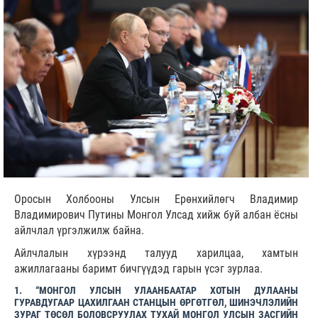
Оросын Холбооны Улсын Ерөнхийлөгч Владимир
Владимирович Путины Монгол Улсад хийж буй албан ёсны
айлчлал үргэлжилж байна.
Айлчлалын хүрээнд талууд харилцаа, хамтын
ажиллагааны баримт бичгүүдэд гарын үсэг зурлаа.
1. “МОНГОЛ УЛСЫН УЛААНБААТАР ХОТЫН ДУЛААНЫ
ГУРАВДУГААР ЦАХИЛГААН СТАНЦЫН ӨРГӨТГӨЛ, ШИНЭЧЛЭЛИЙН
ЗУРАГ ТӨСӨЛ БОЛОВСРУУЛАХ ТУХАЙ МОНГОЛ УЛСЫН ЗАСГИЙН