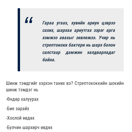
Гараа угаах, хувийн ариун цэврээ
сахих, шархаа ариутгах зэрэг арга
хэмжээ авахыг зөвлөжээ. Учир нь
стрептококк бактери нь шарх болон
салстаар дамжин халдварладаг
байна.
Шинж тэмдгийг хэрхэн таних вэ? Стрептококкийн шокийн
шинж тэмдэг нь
-Өндөр халуурах
-Бие зарайх
-Хоолой өвдөх
-Булчин шархирч өвдөх