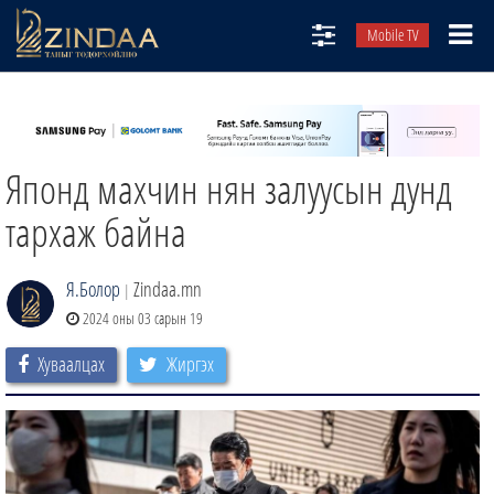
Mobile TV
НИЙТЛЭЛЧИД
ТВ8
Японд махчин нян залуусын дунд
ӨГЛӨӨНИЙ СОНИН
АУДИО ЗОХИОЛ
тархаж байна
ЗИНДАА СЭТГҮҮЛ
Я.Болор
Zindaa.mn
|
2024 оны 03 сарын 19
Хуваалцах
Жиргэх