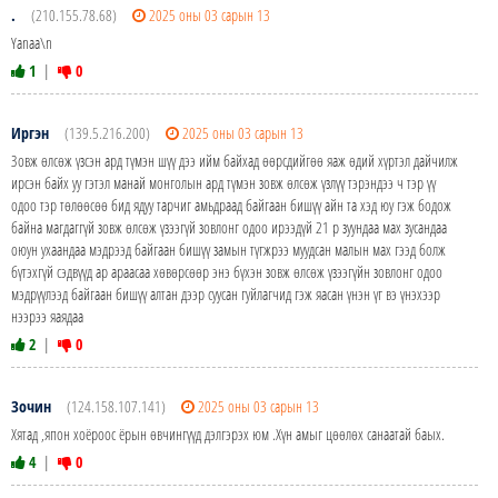
.
(210.155.78.68)
2025 оны 03 сарын 13
Yanaa\n
1
|
0
Иргэн
(139.5.216.200)
2025 оны 03 сарын 13
Зовж өлсөж үзсэн ард түмэн шүү дээ ийм байхад өөрсдийгөө яаж өдий хүртэл дайчилж
ирсэн байх уу гэтэл манай монголын ард түмэн зовж өлсөж үзлүү тэрэндээ ч тэр үү
одоо тэр төлөөсөө бид ядуу тарчиг амьдраад байгаан бишүү айн та хэд юу гэж бодож
байна магдаггүй зовж өлсөж үзээгүй зовлонг одоо ирээдүй 21 р зуундаа мах зусандаа
оюун ухаандаа мэдрээд байгаан бишүү замын түгжрээ муудсан малын мах гээд болж
бүтэхгүй сэдвүүд ар араасаа хөвөрсөөр энэ бүхэн зовж өлсөж үзээгүйн зовлонг одоо
мэдрүүлээд байгаан бишүү алтан дээр суусан гуйлагчид гэж яасан үнэн үг вэ үнэхээр
нээрээ яаядаа
2
|
0
Зочин
(124.158.107.141)
2025 оны 03 сарын 13
Хятад ,япон хоёроос ёрын өвчингүүд дэлгэрэх юм .Хүн амыг цөөлөх санаатай баых.
4
|
0