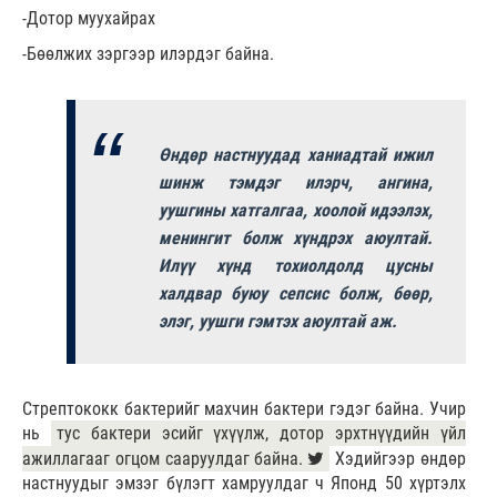
-Дотор муухайрах
-Бөөлжих зэргээр илэрдэг байна.
Өндөр настнуудад ханиадтай ижил
шинж тэмдэг илэрч, ангина,
уушгины хатгалгаа, хоолой идээлэх,
менингит болж хүндрэх аюултай.
Илүү хүнд тохиолдолд цусны
халдвар буюу сепсис болж, бөөр,
элэг, уушги гэмтэх аюултай аж.
Стрептококк бактерийг махчин бактери гэдэг байна. Учир
нь
тус бактери эсийг үхүүлж, дотор эрхтнүүдийн үйл
ажиллагааг огцом сааруулдаг байна.
Хэдийгээр өндөр
настнуудыг эмзэг бүлэгт хамруулдаг ч Японд 50 хүртэлх