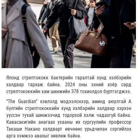
Японд стрептококк бактерийн гаралтай хүнд хэлбэрийн
халдвар тархаж байна. 2024 оны эхний хоёр сард
стрептококкийн хам шинжийн 378 тохиолдол бүртгэгджээ.
“The Guardian” хэвлэлд мэдээлснээр, аминд аюултай А
бүлгийн стрептококкийн хүнд хэлбэрийн халдвар хэрхэн
үүссэн тухай шинжээчид тодорхой хэлж чадахгүй байна.
Кавасакигийн анагаах ухааны их сургуулийн профессор
Такаши Накано халдварт өвчнөөс урьдчилан сэргийлэх
арга хэмжээ авахыг зөвлөж байна.