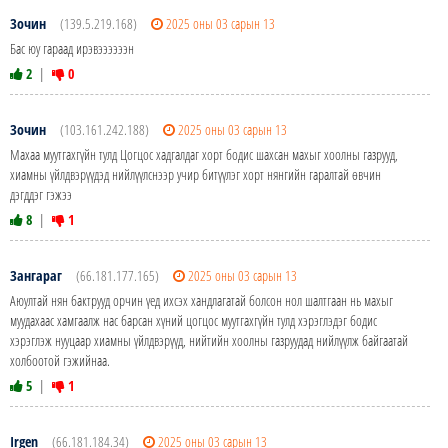
Зочин
(139.5.219.168)
2025 оны 03 сарын 13
Бас юу гараад ирэвээээээн
2
|
0
Зочин
(103.161.242.188)
2025 оны 03 сарын 13
Махаа муутгахгүйн тулд Цогцос хадгалдаг хорт бодис шахсан махыг хоолны газрууд,
хиамны үйлдвэрүүдэд нийлүүлснээр учир битүүлэг хорт нянгийн гаралтай өвчин
дэгддэг гэжээ
8
|
1
Зангараг
(66.181.177.165)
2025 оны 03 сарын 13
Аюултай нян бактрууд орчин үед ихсэх хандлагатай болсон нол шалтгаан нь махыг
муудахаас хамгаалж нас барсан хүний цогцос муутгахгүйн тулд хэрэглэдэг бодис
хэрэглэж нууцаар хиамны үйлдвэрүүд, нийтийн хоолны газруудад нийлүүлж байгаатай
холбоотой гэжийнаа.
5
|
1
Irgen
(66.181.184.34)
2025 оны 03 сарын 13