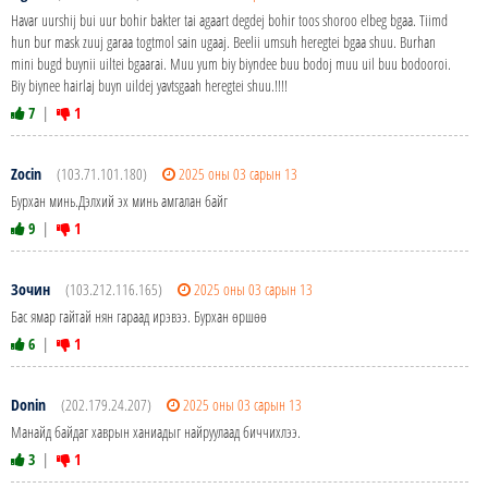
Havar uurshij bui uur bohir bakter tai agaart degdej bohir toos shoroo elbeg bgaa. Tiimd
hun bur mask zuuj garaa togtmol sain ugaaj. Beelii umsuh heregtei bgaa shuu. Burhan
mini bugd buynii uiltei bgaarai. Muu yum biy biyndee buu bodoj muu uil buu bodooroi.
Biy biynee hairlaj buyn uildej yavtsgaah heregtei shuu.!!!!
7
|
1
Zocin
(103.71.101.180)
2025 оны 03 сарын 13
Бурхан минь.Дэлхий эх минь амгалан байг
9
|
1
Зочин
(103.212.116.165)
2025 оны 03 сарын 13
Бас ямар гайтай нян гараад ирэвээ. Бурхан өршөө
6
|
1
Donin
(202.179.24.207)
2025 оны 03 сарын 13
Манайд байдаг хаврын ханиадыг найруулаад биччихлээ.
3
|
1