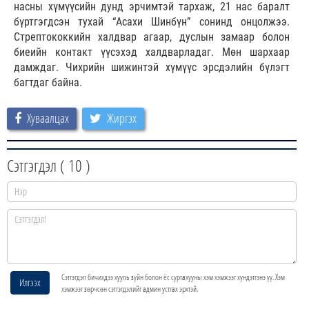
насны хүмүүсийн дунд эрчимтэй тархаж, 21 нас баралт
бүртгэгдсэн тухай “Асахи Шинбүн” сонинд онцолжээ.
Стрептококкийн халдвар агаар, дуслын замаар болон
биеийн контакт үүсэхэд халдварладаг. Мөн шархаар
дамждаг. Чихрийн шижинтэй хүмүүс эрсдэлийн бүлэгт
багтдаг байна.
Хуваалцах
Жиргэх
Сэтгэгдэл (
10
)
Сэтгэгдэл бичихдээ хууль зүйн болон ёс суртахууны хэм хэмжээг хүндэтгэнэ үү. Хэм
Илгээх
хэмжээг зөрчсөн сэтгэгдэлийг админ устгах эрхтэй.