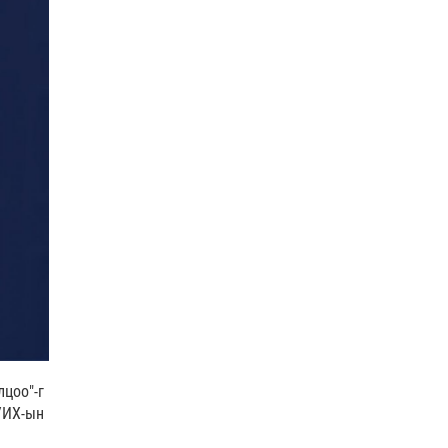
COP17
| 2026-07-28
Нийслэлийн цэцэрлэгийн бүртгэл 8 дугаар сарын
10-наас э…
Боловсрол
| 2026-07-27
цоо"-г
УИХ-ын