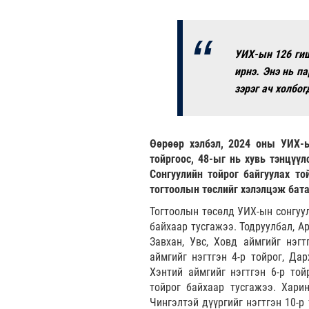
УИХ-ын 126 гиш
ирнэ. Энэ нь п
зэрэг ач холбо
Өөрөөр хэлбэл, 2024 оны УИХ-ы
тойргоос, 48-ыг нь хувь тэнцүү
Сонгуулийн тойрог байгуулах то
тогтоолын төслийг хэлэлцэж бат
Тогтоолын төсөлд УИХ-ын сонгуул
байхаар тусгажээ. Тодруулбал, Ар
Завхан, Увс, Ховд аймгийг нэгтг
аймгийг нэгтгэн 4-р тойрог, Дар
Хэнтий аймгийг нэгтгэн 6-р той
тойрог байхаар тусгажээ. Харин
Чингэлтэй дүүргийг нэгтгэн 10-р 