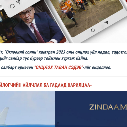
, "Өглөөний сонин" хамтран 2023 оны онцлох үйл явдал, тодотго
ийг салбар тус бүрээр тоймлон хүргэж байна.
 салбарт өрнөсөн
"ОНЦЛОХ ТАВАН СЭДЭВ"
-ийг онцоллоо.
ЙЛӨГЧИЙН АЙЛЧЛАЛ БА ГАДААД ХАРИЛЦАА-