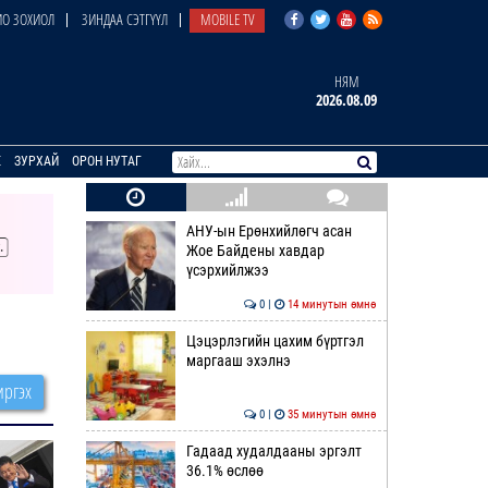
О ЗОХИОЛ
ЗИНДАА СЭТГҮҮЛ
MOBILE TV
НЯМ
2026.08.09
E
ЗУРХАЙ
ОРОН НУТАГ
АНУ-ын Ерөнхийлөгч асан
Жое Байдены хавдар
үсэрхийлжээ
0 |
14 минутын өмнө
Цэцэрлэгийн цахим бүртгэл
маргааш эхэлнэ
ргэх
0 |
35 минутын өмнө
Гадаад худалдааны эргэлт
36.1% өслөө