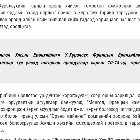
Хүрэлсүхийн гаднын оронд хийсэн томоохон хэмжээний ай
йл явдлын эхэнд нэрлэж байна. У.Хүрэлсүх Төрийн тэргүүний 
лон оронд албан ёсны айлчлал хийж гадаад харилцааг нэг шат а
лтад оролцжээ.
онгол Улсын Ерөнхийлөгч У.Хүрэлсүх Францын Ерөнхийлө
лгаар тус улсад өнгөрсөн аравдугаар сарын 10-14-нд төри
.
өрш”-ийн бодлогоо үр дүнтэй хэрэгжүүлж, хоёр орны харилцаа, 
нгө оруулалтын агуулгаар баяжуулж, “Монгол, Францын хам
тохиролцсон зэрэг асуудлыг бодит ажил хэрэг болгоход чиглэгдсэ
ар болон Франц улсын "Орано майнинг” компанийн хооронд бай
өсөл боловсруулах Ажлын хэсгийн хэлэлцээний протоколд гары
а.
дарга Д.Амарбаясгалан "
Энэ төслөөс Монгол Улс 30 жилийн хуг