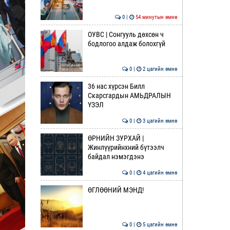
0 |
54 минутын өмнө
ОУВС | Сонгууль дөхсөн ч
бодлогоо алдаж болохгүй
0 |
2 цагийн өмнө
36 нас хүрсэн Билл
Скарсгардын АМЬДРАЛЫН
ҮЗЭЛ
0 |
3 цагийн өмнө
ӨРНИЙН ЗУРХАЙ |
Жинлүүрийнхний бүтээлч
байдал нэмэгдэнэ
0 |
4 цагийн өмнө
ӨГЛӨӨНИЙ МЭНД!
0 |
5 цагийн өмнө