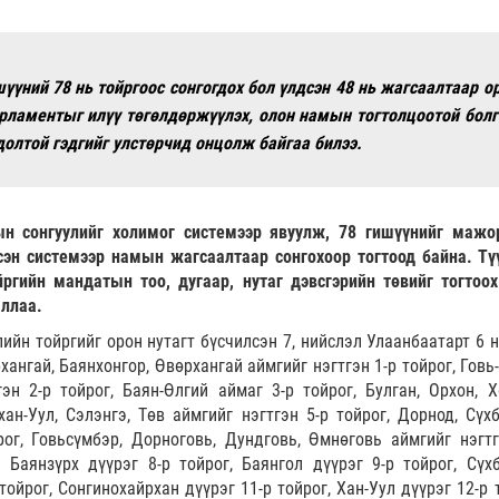
үүний 78 нь тойргоос сонгогдох бол үлдсэн 48 нь жагсаалтаар о
арламентыг илүү төгөлдөржүүлэх, олон намын тогтолцоотой болг
гдолтой гэдгийг улстөрчид онцолж байгаа билээ.
н сонгуулийг холимог системээр явуулж, 78 гишүүнийг мажо
лсэн системээр намын жагсаалтаар сонгохоор тогтоод байна. Тү
йргийн мандатын тоо, дугаар, нутаг дэвсгэрийн төвийг тогтоох
аллаа.
ийн тойргийг орон нутагт бүсчилсэн 7, нийслэл Улаанбаатарт 6 н
хангай, Баянхонгор, Өвөрхангай аймгийг нэгтгэн 1-р тойрог, Говь
эн 2-р тойрог, Баян-Өлгий аймаг 3-р тойрог, Булган, Орхон, Х
хан-Уул, Сэлэнгэ, Төв аймгийг нэгтгэн 5-р тойрог, Дорнод, Сүхб
рог, Говьсүмбэр, Дорноговь, Дундговь, Өмнөговь аймгийг нэгтг
 Баянзүрх дүүрэг 8-р тойрог, Баянгол дүүрэг 9-р тойрог, Сүхб
тойрог, Сонгинохайрхан дүүрэг 11-р тойрог, Хан-Уул дүүрэг 12-р 