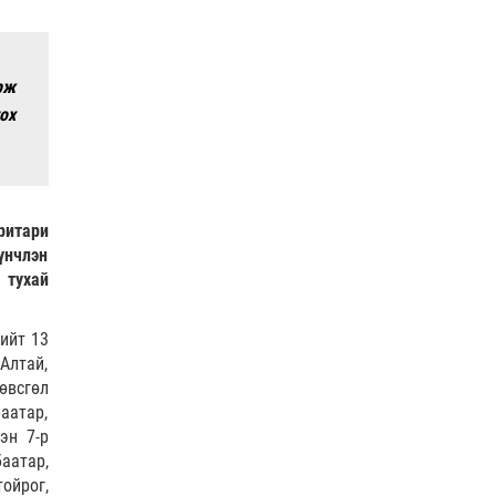
рж
ох
ритари
үнчлэн
 тухай
ийт 13
-Алтай,
өвсгөл
аатар,
эн 7-р
аатар,
тойрог,