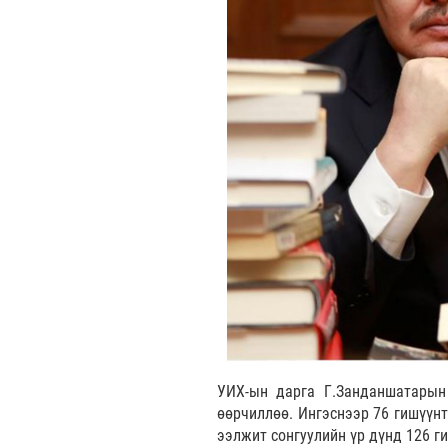
УИХ-ын дарга Г.Занданшатарын 
өөрчиллөө. Ингэснээр 76 гишүүн
ээлжит сонгуулийн үр дүнд 126 г