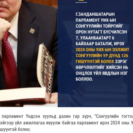
парламент Үндсэн хуульд дахин гар хүрч, "Сонгуулийн тогтол
тэйгээр үйл ажиллагаа явуулж байгаа парламент ирэх 2024 оны 
ишүүнтэй болно.