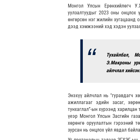
Монгол Улсын Ерөнхийлөгч У.
уулзалтуудыг 2023 оны онцлох ү
өнгөрсөн нэг жилийн хугацаанд о
дээд хэмжээний хэд хэдэн уулза
Тухайлбал, М
Э.Макроны ури
айлчлал хийсэн
Энэхүү айлчлал нь "гуравдагч х
ажиллагааг эдийн засаг, хөрө
тунхаглал”-ын хүрээнд харилцан 
үеэр Монгол Улсын Засгийн газ
хөрөнгө оруулалтын гэрээний т
зурсан нь онцлох үйл явдал байла
Уг протоколын талаар ЗГХЭГ-ын 