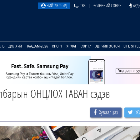
НИЙТЛЭЛЧИД
ТВ8
ӨГЛӨӨНИЙ СОНИН
АУДИ
УЛЬ
ДЭЛХИЙ
НААДАМ-2026
СПОРТ
УРЛАГ
COP17
ӨДРИЙН ХӨТӨЧ
LIFE STYL
албарын ОНЦЛОХ ТАВАН сэдэв
Хуваалцах
Жи