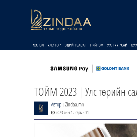
ЭХЛЭЛ
УЛС ТӨР
ЭДИЙН ЗАСАГ
НИЙГЭМ
УУЛ УУРХАЙ
ХУ
ТОЙМ 2023 | Улс төрийн с
Автор
Zindaa.mn
|
2023 оны 12 сарын 31