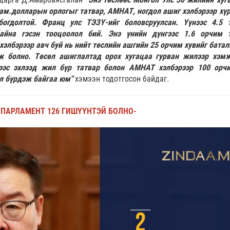
 ам.долларын орлогыг татвар, АМНАТ, ногдол ашиг хэлбэрээр хүр
огдолтой. Франц улс ТЭЗҮ-ийг боловсруулсан. Үүнээс 4.5 
айна гэсэн тооцоолол бий. Энэ үнийн дүнгээс 1.6 орчим 
лбэрээр авч буй нь нийт төслийн ашгийн 25 орчим хувийг батал
ж болно. Төсөл ашиглалтад орох хугацаа гурван жилээр хэм
ээс эхлээд жил бүр татвар болон АМНАТ хэлбэрээр 100 орч
л бүрдэж байгаа юм"
хэмээн тодотгосон байдаг.
-ПАРЛАМЕНТ 126 ГИШҮҮНТЭЙ БОЛНО-