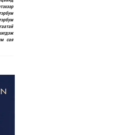
тэхээр
АУДИО ЗОХИОЛ I МОНГОЛЫН НУУЦ ТОВЧОО 12-р
тэрбум
бүлэг (Чингис …
тэрбум
Аудио зохиол
| 2026-07-29
гаатай
жигдэж
им сая
АУДИО ЗОХИОЛ I МОНГОЛЫН НУУЦ ТОВЧОО 11-р
бүлэг (Хятад, …
Аудио зохиол
| 2026-07-28
КОП-17 бага хурлын бэлтгэл ажил 52-94% байна