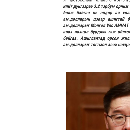
нийт дүнгээрээ 3.2 тэрбум орчим
болж байгаа нь өндөр ач холб
ам.долларын цэвэр ашигтай б
ам.долларыг Монгол Улс АМНАТ хэ
авах нөхцөл бүрдлээ гэж ойлго
байгаа. Ашиглалтад орсон жил
ам.долларыг тогтмол авах нөхцө