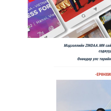
Мэдээллийн ZINDAA.MN сайт
сэдвүүд
Өнөөдөр улс төрийн
-ЕРӨНХИ