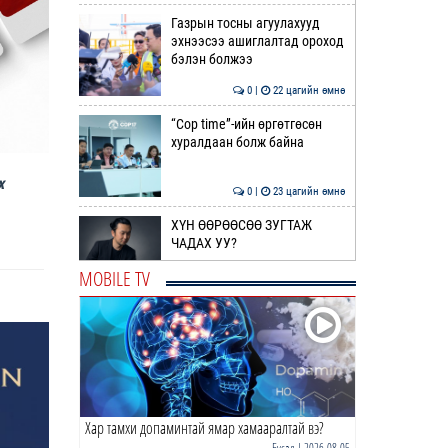
Газрын тосны агуулахууд
эхнээсээ ашиглалтад ороход
бэлэн болжээ
0 |
22 цагийн өмнө
“Cop time”-ийн өргөтгөсөн
хуралдаан болж байна
х
0 |
23 цагийн өмнө
ХҮН ӨӨРӨӨСӨӨ ЗУГТАЖ
ЧАДАХ УУ?
MOBILE TV
0 |
2026-08-08
2026 оны төсвийн
тодотголын төслийн олон
нийтийн хэлэлцүүлэг боллоо
0 |
2026-08-08
Хар тамхи допаминтай ямар хамааралтай вэ?
СЭРЭМЖЛҮҮЛЭГ | Бамбай
хоншоорт могойнд
Бусад
| 2026-08-05