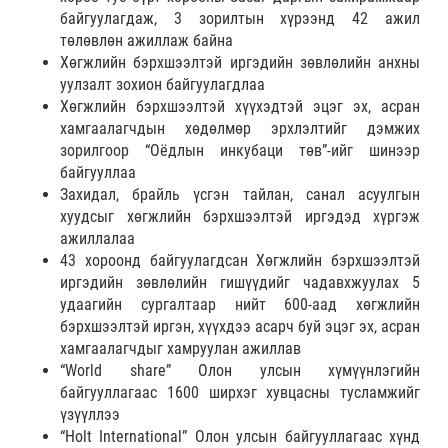
байгуулагдаж, 3 зорилтын хүрээнд 42 ажил
төлөвлөн ажиллаж байна
Хөгжлийн бэрхшээлтэй иргэдийн зөвлөлийн анхны
уулзалт зохион байгуулагдлаа
Хөгжлийн бэрхшээлтэй хүүхэдтэй эцэг эх, асран
хамгаалагчдын хөдөлмөр эрхлэлтийг дэмжих
зорилгоор “Оёдлын инкубаци төв”-ийг шинээр
байгууллаа
Захидал, брайль үсгэн тайлан, санал асуулгын
хуудсыг хөгжлийн бэрхшээлтэй иргэдэд хүргэж
ажиллалаа
43 хороонд байгуулагдсан Хөгжлийн бэрхшээлтэй
иргэдийн зөвлөлийн гишүүдийг чадавхжуулах 5
удаагийн сургалтаар нийт 600-аад хөгжлийн
бэрхшээлтэй иргэн, хүүхдээ асарч буй эцэг эх, асран
хамгаалагчдыг хамруулан ажиллав
“World share” Олон улсын хүмүүнлэгийн
байгууллагаас 1600 ширхэг хувцасны тусламжийг
үзүүллээ
“Holt International” Олон улсын байгууллагаас хүнд