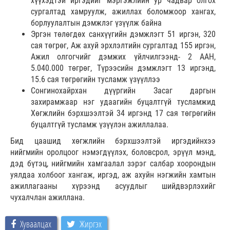
хүүхэдтэй иргэдийг мэргэжлийн ур чадвар олгох
сургалтад хамруулж, ажиллах боломжоор хангах,
борлуулалтын дэмжлэг үзүүлж байна
Эргэн төлөгдөх санхүүгийн дэмжлэгт 51 иргэн, 320
сая төгрөг, Аж ахуй эрхлэлтийн сургалтад 155 иргэн,
Ажил олгогчийг дэмжих үйлчилгээнд- 2 ААН,
5.040.000 төгрөг, Түрээсийн дэмжлэгт 13 иргэнд,
15.6 сая төгрөгийн тусламж үзүүллээ
Сонгинохайрхан дүүргийн Засаг даргын
захирамжаар нэг удаагийн буцалтгүй тусламжид
Хөгжлийн бэрхшээлтэй 34 иргэнд 17 сая төгрөгийн
буцалтгүй тусламж үзүүлэн ажиллалаа.
Бид цаашид хөгжлийн бэрхшээлтэй иргэдийнхээ
нийгмийн оролцоог нэмэгдүүлэх, боловсрол, эрүүл мэнд,
дэд бүтэц, нийгмийн хамгаалал зэрэг салбар хоорондын
уялдаа холбоог хангаж, иргэд, аж ахуйн нэгжийн хамтын
ажиллагааны хүрээнд асуудлыг шийдвэрлэхийг
чухалчлан ажиллана.
Хуваалцах
Жиргэх