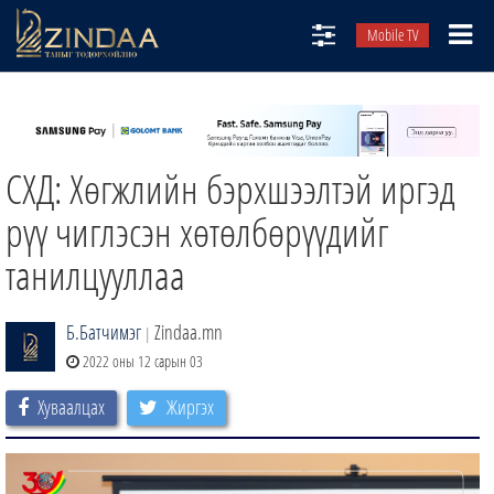
Mobile TV
НИЙТЛЭЛЧИД
ТВ8
СХД: Хөгжлийн бэрхшээлтэй иргэд
ӨГЛӨӨНИЙ СОНИН
АУДИО ЗОХИОЛ
рүү чиглэсэн хөтөлбөрүүдийг
ЗИНДАА СЭТГҮҮЛ
танилцууллаа
Б.Батчимэг
Zindaa.mn
|
2022 оны 12 сарын 03
Хуваалцах
Жиргэх