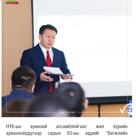
НҮБ-ын ерөнхий ассамблейгаас жил бүрийн
арванхоёрдугаар сарын 03-ны өдрийг “Хөгжлийн