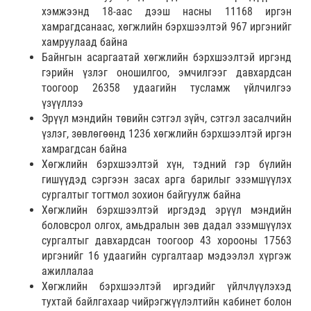
хэмжээнд 18-аас дээш насны 11168 иргэн
хамрагдсанаас, хөгжлийн бэрхшээлтэй 967 иргэнийг
хамруулаад байна
Байнгын асаргаатай хөгжлийн бэрхшээлтэй иргэнд
гэрийн үзлэг оношилгоо, эмчилгээг давхардсан
тоогоор 26358 удаагийн тусламж үйлчилгээ
үзүүллээ
Эрүүл мэндийн төвийн сэтгэл зүйч, сэтгэл засалчийн
үзлэг, зөвлөгөөнд 1236 хөгжлийн бэрхшээлтэй иргэн
хамрагдсан байна
Хөгжлийн бэрхшээлтэй хүн, тэдний гэр бүлийн
гишүүдэд сэргээн засах арга барилыг эзэмшүүлэх
сургалтыг тогтмол зохион байгуулж байна
Хөгжлийн бэрхшээлтэй иргэдэд эрүүл мэндийн
боловсрол олгох, амьдралын зөв дадал эзэмшүүлэх
сургалтыг давхардсан тоогоор 43 хорооны 17563
иргэнийг 16 удаагийн сургалтаар мэдээлэл хүргэж
ажиллалаа
Хөгжлийн бэрхшээлтэй иргэдийг үйлчлүүлэхэд
тухтай байлгахаар чийрэгжүүлэлтийн кабинет болон