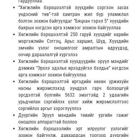
гардууллаа.
“Хөгжлийн бэрхшээлтэй хүүхдийн сэргээн засах
үндэсний төв”-тэй хамтран жил бүр уламжлал
болгон зохион байгуулдаг “Бяцхан гэрэл 5” хүүхдийн
баярын нэгдсэн арга хэмжээг зохион байгууллаа
Хөгжлийн бэрхшээлтэй 250 гаруй хүүхдийг нарийн
мэргэжлийн Сэтгэц, Арьс харшил, Шүд, Хүүхдийн
эмчийн үзлэг оношилгоог амралтын өдрүүдэд,
оочир дараалалгүй хүргэлээ
Хөгжлийн бэрхшээлтэй хүүхдүүдийн эрүүл мэндийг
дэмжих “Эрхээ эдэлье ирээдүйгээ бэлдье” нэгдсэн
арга хэмжээг зохион байгууллаа
Хөгжлийн бэрхшээлтэй иргэдийн нөхөн үржихүйн
насны жирэмслэхэд хүндрэл гарч болзошгүй
эрсдэлтэй бүлгийн 5632 эмэгтэйд 2 удаагийн
урьдчилан сэргийлэх үзлэг хийж жирэмслэлтээс
сэргийлэх аргыг хэрэглүүллээ
Дүүргийн Эрүүл мэндийн төвийг ургийн гажиг
оношлох аппараттай боллоо
Хөгжлийн бэрхшээлийн эрт илрүүлэг үзлэгийг
зохион байгуулж, давхардсан тоогоор дүүргийн