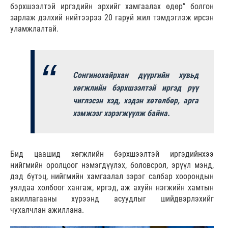
бэрхшээлтэй иргэдийн эрхийг хамгаалах өдөр” болгон
зарлаж дэлхий нийтээрээ 20 гаруй жил тэмдэглэж ирсэн
уламжлалтай.
Сонгинохайрхан дүүргийн хувьд
хөгжлийн бэрхшээлтэй иргэд рүү
чиглэсэн хэд, хэдэн хөтөлбөр, арга
хэмжээг хэрэгжүүлж байна.
Бид цаашид хөгжлийн бэрхшээлтэй иргэдийнхээ
нийгмийн оролцоог нэмэгдүүлэх, боловсрол, эрүүл мэнд,
дэд бүтэц, нийгмийн хамгаалал зэрэг салбар хоорондын
уялдаа холбоог хангаж, иргэд, аж ахуйн нэгжийн хамтын
ажиллагааны хүрээнд асуудлыг шийдвэрлэхийг
чухалчлан ажиллана.