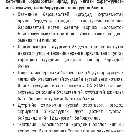
хөгжлийн бэрхшээлтэй иргэд рүү чиглэн хэрэгжүүлсэн
арга хэмжээ, хөтөлбөрүүдийг танилцуулж байна.
Хөгжлийн бэрхшээлтэй иргэдэд хүртээмжтэй
орчинг бүрдүүлж стандартыг хангуулсан хөгжлийн
бэрхшээлтэй иргэд саадгүй зорчих боломжтой
Баянхошуу амбулатори болон Улсын жишиг нэгдсэн
эмнэлэгтэй боллоо
Сонгинохайрхан дүүргийн 28 дугаар хорооны нутаг
дэвсгэрт улсын төсвийн хөрөнгө оруулалтаар тусгай
хэрэгцээт хүүхдийн цэцэрлэг шинээр баригдаж
байна
Нийслэлийн ерөнхий боловсролын 9 дүгээр сургууль
хөгжлийн бэрхшээлтэй хүүхдийн тусгай анги нээлээ.
Японы хүүхдийг ивээх сангийн JICA START төслийн
хүрээнд хөгжлийн бэрхшээлтэй хүүхэдтэй ажиллах
багш боловсон хүчнийг бэлтгэж байна
Дүүргийн хэмжээнд тусгай хэрэгцээт иргэдэд
зориулсан анхааруулах дуут дохиог зургаан
байршилд нийт 12 ширхгийг байршууллаа
“Хөгжлийн бэрхшээлтэй иргэдийн зөвлөл”-ийг 43
хороо тус бүрт хорооны Засаг даргын захирамжаар