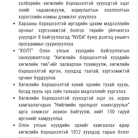
хэлбэрийн хөгжлийн бэрхшээлтэй хүүхэдтэй эцэг
эхийг чадавхжуулж, зориулалтын хооллолтын
хэрэгслийн комны дэмжлэг үзүүллээ
Харааны бэрхшээлтэй иргэдийн цахим мэдээллийн
орчныг хүртээмжтэй болгох төрийн үйлчилгээ
үзүүлдэг 8 байгууллагад “NVDA” буюу дэлгэц уншигч
программыг суурилууллаа
“ХОЛТ” Олон улсын хүүхдийн байгууллагын
санхүүжилтээр “Хөгжлийн бэрхшээлтэй хүүхдийн
хөгжлийн төв”-ийг засварлан тохижуулж, хөгжлийн
бэрхшээлтэй иргэн, хүүхдэд таатай, хүртээмжтэй
орчинг бүрдүүлэв
Хөгжлийн бэрхшээлтэй хүний эрхийн тухай хууль,
бусад хууль эрх зүйн талаарх мэдээллийг хүргэлээ
Хөгжлийн бэрхшээлтэй хүүхэдтэй эцэг эх, асран
хамгаалагчдын “Нийгмийн оролцоог нэмэгдүүлье”
арга хэмжээг зохион байгуулж, нийт 150 гаруй
иргэнийг хамрууллаа
Олон улсын хүүхдийн эрхийг хамгаалах өдөр
хөгжлийн бэрхшээлтэй 1012 хүүхдэд гарын бэлэг