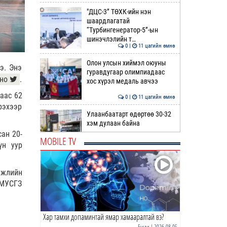
"ДЦС-3” ТӨХК-ийн нэн
шаардлагатай
“Турбингенератор-5”-ын
шинэчлэлийн т…
0 |
11 цагийн өмнө
Олон улсын хиймэл оюуны
э. Энэ
гуравдугаар олимпиадаас
но
.
хос хүрэл медаль авчээ
аас 62
0 |
11 цагийн өмнө
рэхээр
Улаанбаатарт өдөртөө 30-32
хэм дулаан байна
ан 20-
MOBILE TV
үн уур
0 |
12 цагийн өмнө
ДОРНЫН ЗУРХАЙ | Морь,
эжлийн
нохой жилтнээ аливаа үйлийг
МУСГЗ
хийхэд эерэг сайн
0 |
12 цагийн өмнө
Хар тамхи допаминтай ямар хамааралтай вэ?
ӨГЛӨӨНИЙ МЭНД!
Бусад
| 2026-08-05