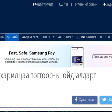
НИЙТЛЭЛЧИД
ТВ8
ӨГЛӨӨНИЙ СОНИН
АУДИ
УЛЬ
ДЭЛХИЙ
НААДАМ-2026
СПОРТ
УРЛАГ
COP17
ӨДРИЙН ХӨТӨЧ
LIFE STYL
харилцаа тогтоосны ойд алдарт
Хуваалцах
Жи