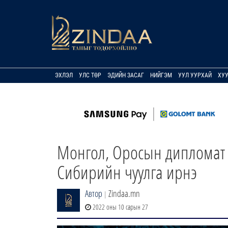
ЭХЛЭЛ
УЛС ТӨР
ЭДИЙН ЗАСАГ
НИЙГЭМ
УУЛ УУРХАЙ
ХУ
Монгол, Оросын дипломат 
Сибирийн чуулга ирнэ
Автор
Zindaa.mn
|
2022 оны 10 сарын 27