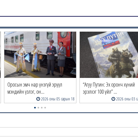
Оросын эмч нар үнэгүй эрүүл
“Агуу Путин: Эх оронч хүний
мэндийн үзлэг, он…
эрэлхэг 100 үйл” …
2026 оны 05 сарын 18
2026 оны 03 с