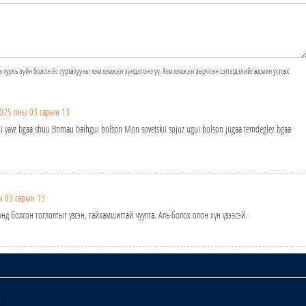
э хууль зүйн болон ёс суртахууны хэм хэмжээг хүндэтгэнэ үү. Хэм хэмжээг зөрчсөн сэтгэгдэлийг админ устгах
025 оны 03 сарын 13
ui yavz bgaa shuu Bnmau baihgui bolson Mon sovetskii sojuz ugui bolson jugaa temdeglez bgaa
ы 03 сарын 13
 болсон тоглолтыг үзсэн, гайхамшигтай чуулга. Аль болох олон хүн үзээсэй.
х