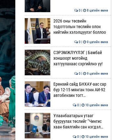
0 |
8 цагийн өмнө
2026 оны төсвийн
тодотголын төслийн олон
нийтийн хэлэлцүүлэг боллоо
0 |
9 цагийн өмнө
СЭРЭМЖЛҮҮЛЭГ | Бамбай
хоншоорт могойнд
хатгуулахаас сэргийлнэ үү!
0 |
9 цагийн өмнө
Ерөнхий сайд БНХАУ-аас сар
бүр 12-15 мянган тонн АИ-92
автобензин тогт…
0 |
10 цагийн өмнө
Улаанбаатарын утааг
бууруулах төслийг “Чингис
хаан баялгийн сан нэгдэл…
0 |
10 цагийн өмнө