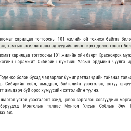
пломат харилцаа тогтоосны 101 жилийн ой тохиож байгаа билэ
л, хамтын ажиллагааны өдрүүдийн нээлт ирэх долоо хоногт бол
ломат харилцаа тогтоосны 101 жилийн ойн баярт Красноярск муж
нкогийн нэрэмжит Сибирийн бүжгийн Улсын эрдмийн чуулга и
оденко болон бусад чадварлаг бүжиг дэглээчдийн тайзнаа тавьс
 Сибирийн соёл, амьдрал, байгалийн үзэсгэлэн, хатуу ширү
гт амьдарч буй орос хүмүүсийн сэтгэлийг өгүүлнэ.
шаргал үстэй үзэсгэлэнт охид, цовоо сэргэлэн хөвгүүдийн мэрг
лбэрүүдэд Монголын талаас Монгол Улсын Соёлын Элч, 
ах аж.