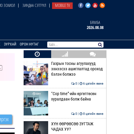
О ЗОХИОЛ
ЗИНДАА СЭТГҮҮЛ
MOBILE TV
БЯМБА
2026.08.08
E
ЗУРХАЙ
ОРОН НУТАГ
Газрын тосны агуулахууд
эхнээсээ ашиглалтад ороход
бэлэн болжээ
0 |
6 цагийн өмнө
“Cop time”-ийн өргөтгөсөн
хуралдаан болж байна
0 |
8 цагийн өмнө
ргэх
ХҮН ӨӨРӨӨСӨӨ ЗУГТАЖ
ЧАДАХ УУ?