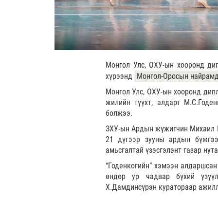
Монгол Улс, ОХУ-ын хооронд ди
хүрээнд
Монгол-Оросын найрамда
Монгол Улс, ОХУ-ын хооронд дип
жилийн түүхт, алдарт М.С.Годе
болжээ.
ЗХУ-ын Ардын жүжигчин Михаил Г
21 дүгээр зууны ардын бүжгээр
амьсгалтай үзэсгэлэнт газар нута
“Годенкогийн” хэмээн алдаршсан 
өндөр ур чадвар бүхий үзүү
Х.Дамдинсүрэн куратораар ажилл