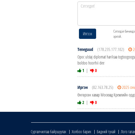
Сэтгэгдэл бичихдэ
Илгээх
эрхтэй.
Teneguud
(178.235.177.102)
2
Opoc ulstaj diplomat harilcaa togtoogoog
boldoo hoorhii dee
1
|
0
Иргэн
(82.163.78.25)
2025 он
Өнгөрсөн хавар Москвад Кремлийн ордонд
2
|
0
Сурталчилгаа байршуулах
Холбоо барих
Бидний тухай
Лого тата