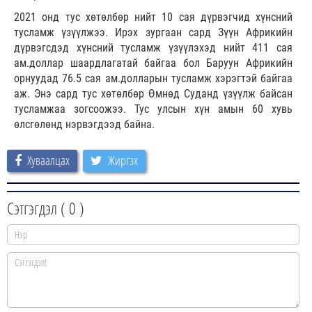
2021 онд тус хөтөлбөр нийт 10 сая дүрвэгчид хүнсний
тусламж үзүүлжээ. Ирэх зургаан сард Зүүн Африкийн
дүрвэгсдэд хүнсний тусламж үзүүлэхэд нийт 411 сая
ам.доллар шаардлагатай байгаа бол Баруун Африкийн
орнуудад 76.5 сая ам.долларын тусламж хэрэгтэй байгаа
аж. Энэ сард тус хөтөлбөр Өмнөд Суданд үзүүлж байсан
тусламжаа зогсоожээ. Тус улсын хүн амын 60 хувь
өлсгөлөнд нэрвэгдээд байна.
Хуваалцах
Жиргэх
Сэтгэгдэл (
0
)