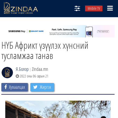
Mobile TV
НИЙТЛЭЛЧИД
ТВ8
НҮБ Африкт үзүүлэх хүнсний
ӨГЛӨӨНИЙ СОНИН
АУДИО ЗОХИОЛ
тусламжаа танав
ЗИНДАА СЭТГҮҮЛ
Я.Болор
Zindaa.mn
|
2022 оны 06 сарын 21
Хуваалцах
Жиргэх