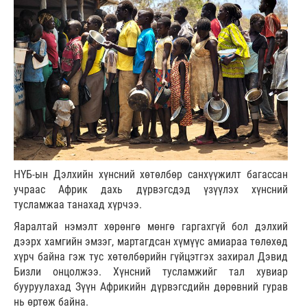
НҮБ-ын Дэлхийн хүнсний хөтөлбөр санхүүжилт багассан
учраас Африк дахь дүрвэгсдэд үзүүлэх хүнсний
тусламжаа танахад хүрчээ.
Яаралтай нэмэлт хөрөнгө мөнгө гаргахгүй бол дэлхий
дээрх хамгийн эмзэг, мартагдсан хүмүүс амиараа төлөхөд
хүрч байна гэж тус хөтөлбөрийн гүйцэтгэх захирал Дэвид
Бизли онцолжээ. Хүнсний тусламжийг тал хувиар
бууруулахад Зүүн Африкийн дүрвэгсдийн дөрөвний гурав
нь өртөж байна.