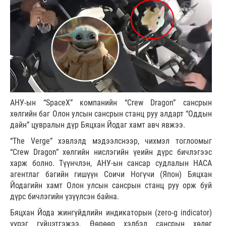
АНУ-ын “SpaceX” компанийн “Crew Dragon” сансрын
хөлгийн баг Олон улсын сансрын станц руу алдарт “Оддын
дайн” цувралын дүр Бяцхан Йодаг хамт авч явжээ.
“The Verge” хэвлэлд мэдээлснээр, чихмэл тоглоомыг
“Crew Dragon” хөлгийн нислэгийн үеийн дүрс бичлэгээс
харж болно. Түүнчлэн, АНУ-ын сансар судлалын НАСА
агентлаг багийн гишүүн Соичи Ногүчи (Япон) Бяцхан
Йодагийн хамт Олон улсын сансрын станц руу орж буй
дүрс бичлэгийн үзүүлсэн байна.
Бяцхан Йода жингүйдлийн индикаторын (zero-g indicator)
үүрэг гүйцэтгэжээ. Өөрөөр хэлбэл сансрын хөлөг