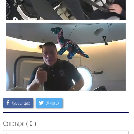
Хуваалцах
Жиргэх
Сэтгэгдэл (
0
)