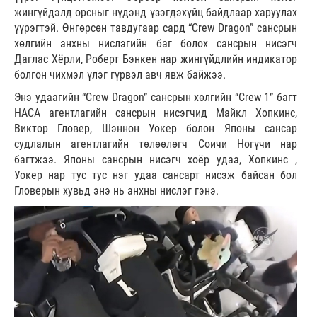
жингүйдэлд орсныг нүдэнд үзэгдэхүйц байдлаар харуулах
үүрэгтэй. Өнгөрсөн тавдугаар сард “Crew Dragon” сансрын
хөлгийн анхны нислэгийн баг болох сансрын нисэгч
Даглас Хёрли, Роберт Бэнкен нар жингүйдлийн индикатор
болгон чихмэл үлэг гүрвэл авч явж байжээ.
Энэ удаагийн “Crew Dragon” сансрын хөлгийн “Crew 1” багт
НАСА агентлагийн сансрын нисэгчид Майкл Хопкинс,
Виктор Гловер, Шэннон Уокер болон Японы сансар
судлалын агентлагийн төлөөлөгч Соичи Ногүчи нар
багтжээ. Японы сансрын нисэгч хоёр удаа, Хопкинс ,
Уокер нар тус тус нэг удаа сансарт нисэж байсан бол
Гловерын хувьд энэ нь анхны нислэг гэнэ.