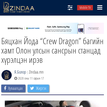
Mobile TV
НИЙТЛЭЛЧИД
ТВ8
Бяцхан Йода “Crew Dragon” багийн
ӨГЛӨӨНИЙ СОНИН
АУДИО ЗОХИОЛ
хамт Олон улсын сансрын станцад
ЗИНДАА СЭТГҮҮЛ
хүрэлцэн ирэв
Я.Болор
Zindaa.mn
|
2020 оны 11 сарын 17
Хуваалцах
Жиргэх