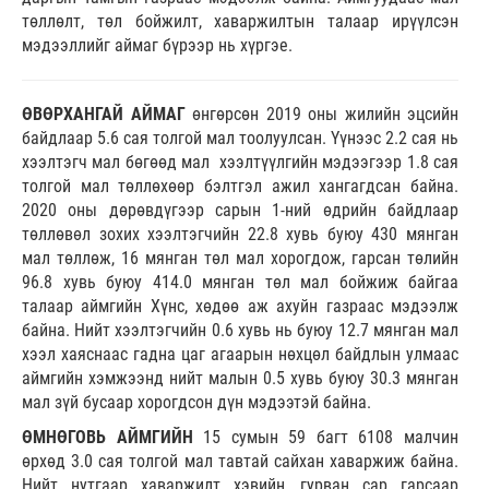
төллөлт, төл бойжилт, хаваржилтын талаар ирүүлсэн
мэдээллийг аймаг бүрээр нь хүргэе.
ӨВӨРХАНГАЙ АЙМАГ
өнгөрсөн 2019 оны жилийн эцсийн
байдлаар 5.6 сая толгой мал тоолуулсан. Үүнээс 2.2 сая нь
хээлтэгч мал бөгөөд мал хээлтүүлгийн мэдээгээр 1.8 сая
толгой мал төллөхөөр бэлтгэл ажил хангагдсан байна.
2020 оны дөрөвдүгээр сарын 1-ний өдрийн байдлаар
төллөвөл зохих хээлтэгчийн 22.8 хувь буюу 430 мянган
мал төллөж, 16 мянган төл мал хорогдож, гарсан төлийн
96.8 хувь буюу 414.0 мянган төл мал бойжиж байгаа
талаар аймгийн Хүнс, хөдөө аж ахуйн газраас мэдээлж
байна. Нийт хээлтэгчийн 0.6 хувь нь буюу 12.7 мянган мал
хээл хаяснаас гадна цаг агаарын нөхцөл байдлын улмаас
аймгийн хэмжээнд нийт малын 0.5 хувь буюу 30.3 мянган
мал зүй бусаар хорогдсон дүн мэдээтэй байна.
ӨМНӨГОВЬ АЙМГИЙН
15 сумын 59 багт 6108 малчин
өрхөд 3.0 сая толгой мал тавтай сайхан хаваржиж байна.
Нийт нутгаар хаваржилт хэвийн, гурван сар гарсаар