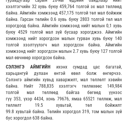
гуравдугаар сарын 26-ны өдрийн байдлаар нийт
хээлтэгчийн 32 хувь буюу 459,764 толгой эх мал төллөөд
байна. Аймгийн хэмжээнд 457,175 толгой төл мал бойжиж
байна. Гарсан төлийн 0.6 хувь буюу 2803 толгой төл мал
хорогдоод байна. Аймгийн хэмжээнд нийт малын 0,1 хувь
буюу 4529 толгой мал зүй бусаар хорогджээ. Аймгийн
хэмжээнд нийт хорогдсон малын гурван хувь буюу 140
толгой хээлтүүлэгч мал хорогдсон байна. Аймгийн
хэмжээнд нийт хорогдсон малын 2.7 хувь буюу 127 толгой
мал өвчнөөр хорогдсон байна.
СЭЛЭНГЭ АЙМГИЙН
ихэнх сумдад цас багатай,
харьцангуй дулаан өнтэй өвөл болж өнгөрчээ.
Сэлэнгэ аймгийн хувьд хаваржилт, мал төллөлт хэвийн
байна. Нийт 788,835 хээлтэгч төллөхөөс 149,984
толгой мал төллөөд байгаа бөгөөд үүнээс
гүү 353, үхэр 4434, хонь 79676, ямаа 65521 төллөж, мал
төллөлт 19.5 хувьтай, төл бойжилт
99.8 хувьтай байна. Төлийн хорогдол 319, том малын зүй
бус хорогдол 638 байна.