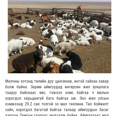
Малчны хотонд төлийн дуу цангинаж, өнтэй сайхан хавар
болж байна. Зарим аймгуудад өнгөрсөн жил зуншлага
тааруу байснаас өвс, тэжээл хомс байгаа ч малын
хорогдол харьцангуй бага байгаа аж. Энэ жил улсын
хэмжээнд 29.2 сая толгой эх мал төллөнө. Төл бойжилт
сайн, хорогдол багатай байгаа талаар аймгуудын Засаг
даргын Тамгын газраас мэдээлж байна. Аймгуудаас мал