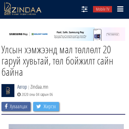
Mobile TV
НИЙТЛЭЛЧИД
ТВ8
Улсын хэмжээнд мал төллөлт 20
ӨГЛӨӨНИЙ СОНИН
АУДИО ЗОХИОЛ
гаруй хувьтай, төл бойжилт сайн
ЗИНДАА СЭТГҮҮЛ
байна
Автор
Zindaa.mn
|
2020 оны 04 сарын 06
Хуваалцах
Жиргэх