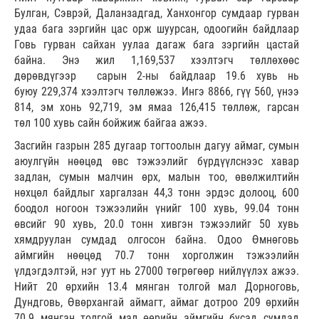
Булган, Сэврэй, Даланзадгад, Ханхонгор сумдаар гурван
удаа бага зэргийн цас орж шуурсан, одоогийн байдлаар
Говь гурван сайхан уулаа дагаж бага зэргийн цастай
байна. Энэ жил 1,169,537 хээлтэгч төллөхөөс
дөрөвдүгээр сарын 2-ны байдлаар 19.6 хувь нь
буюу 229,374 хээлтэгч төллөжээ. Ингэ 8866, гүү 560, үнээ
814, эм хонь 92,719, эм ямаа 126,415 төллөж, гарсан
төл 100 хувь сайн бойжиж байгаа ажээ.
Засгийн газрын 285 дугаар тогтоолын дагуу аймаг, сумын
аюулгүйн нөөцөд өвс тэжээлийг бүрдүүлснээс хавар
задлан, сумын малчин өрх, малын тоо, өвөлжилтийн
нөхцөл байдлыг харгалзан 44,3 тонн эрдэс долооц, 600
боодол ногоон тэжээлийн үнийг 100 хувь, 99.04 тонн
өвсийг 90 хувь, 20.0 тонн хивгэн тэжээлийг 50 хувь
хямдруулан сумдад олгосон байна. Одоо Өмнөговь
аймгийн нөөцөд 70.7 тонн хорголжин тэжээлийн
үлдэгдэлтэй, нэг уут нь 27000 төгрөгөөр нийлүүлэх ажээ.
Нийт 20 өрхийн 13.4 мянган толгой мал Дорноговь,
Дундговь, Өвөрхангай аймагт, аймаг дотроо 209 өрхийн
70.9 мянган толгой мал өөрийн аймгийн бусад сумдад