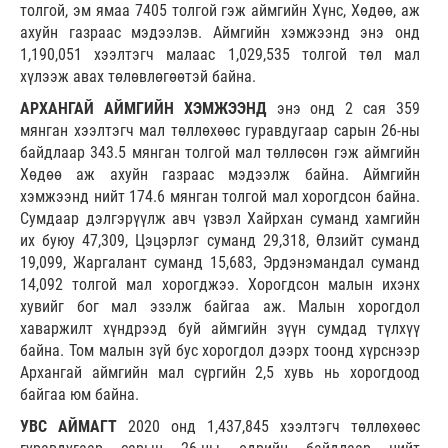
толгой, эм ямаа 7405 толгой гэж аймгийн Хүнс, Хөдөө, аж
ахуйн газраас мэдээлэв. Аймгийн хэмжээнд энэ онд
1,190,051 хээлтэгч малаас 1,029,535 толгой төл мал
хүлээж авах төлөвлөгөөтэй байна.
АРХАНГАЙ АЙМГИЙН ХЭМЖЭЭНД
энэ онд 2 сая 359
мянган хээлтэгч мал төллөхөөс гуравдугаар сарын 26-ны
байдлаар 343.5 мянган толгой мал төллөсөн гэж аймгийн
Хөдөө аж ахуйн газраас мэдээлж байна. Аймгийн
хэмжээнд нийт 174.6 мянган толгой мал хорогдсон байна.
Сумдаар дэлгэрүүлж авч үзвэл Хайрхан суманд хамгийн
их буюу 47,309, Цэцэрлэг суманд 29,318, Өлзийт суманд
19,099, Жаргалант суманд 15,683, Эрдэнэмандал суманд
14,092 толгой мал хорогджээ. Хорогдсон малын ихэнх
хувийг бог мал эзэлж байгаа аж. Малын хорогдол
хаваржилт хүндрээд буй аймгийн зүүн сумдад түлхүү
байна. Том малын зүй бус хорогдол дээрх тоонд хүрснээр
Архангай аймгийн мал сүргийн 2,5 хувь нь хорогдоод
байгаа юм байна.
УВС АЙМАГТ
2020 онд 1,437,845 хээлтэгч төллөхөөс