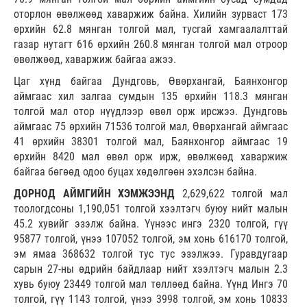
оторлон өвөлжөөд хаваржиж байна. Хилийн зурваст 173
өрхийн 62.8 мянган толгой мал, тусгай хамгаалалттай
газар нутагт 616 өрхийн 260.8 мянган толгой мал отроор
өвөлжөөд, хаваржиж байгаа ажээ.
Цаг хүнд байгаа Дундговь, Өвөрхангай, Баянхонгор
аймгаас хил залгаа сумдын 135 өрхийн 118.3 мянган
толгой мал отор нүүдлээр өвөл орж ирсжээ. Дундговь
аймгаас 75 өрхийн 71536 толгой мал, Өвөрхангай аймгаас
41 өрхийн 38301 толгой мал, Баянхонгор аймгаас 19
өрхийн 8420 мал өвөл орж ирж, өвөлжөөд хаваржиж
байгаа бөгөөд одоо буцах хөдөлгөөн эхэлсэн байна.
ДОРНОД АЙМГИЙН ХЭМЖЭЭНД
2,629,622 толгой мал
тоологдсоны 1,190,051 толгой хээлтэгч буюу нийт малын
45.2 хувийг эзэлж байна. Үүнээс ингэ 2320 толгой, гүү
95877 толгой, үнээ 107052 толгой, эм хонь 616170 толгой,
эм ямаа 368632 толгой тус тус эзэлжээ. Гуравдугаар
сарын 27-ны өдрийн байдлаар нийт хээлтэгч малын 2.3
хувь буюу 23449 толгой мал төллөөд байна. Үүнд Ингэ 70
толгой, гүү 1143 толгой, үнээ 3998 толгой, эм хонь 10833