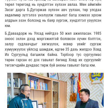
төрөл төрөгсөд нь хүндэтгэн хүлээн авлаа. Мөн аймгийн
Засаг дарга Б.Дүгэржав хүлээн авч уулзан, төр улсдаа
хөдөлмөр зүтгэлээ үнэлүүлж гавьяат багш хэмээх эрхэм
алдрын эзэн болсонд нь баяр хүргэж, хүндэтгэл үзүүлсэн
юм.
Б.Даваадорж нь Улсад нийтдээ 50 жил ажилласан. 1985
оноос эхлэн дээд мэргэжилтэй боловсон хүчин бэлтгэх,
залуу судлаачдыг хөгжүүлэх, өсвөр үеийг сургаж
хүмүүжүүлэх үйлсэд шамдаж, өдгөө 35 дахь жилдээ Ховд
Их Сургуульд багшилж байна. Тэрбээр тус сургуулиас
төрөн гарсан ес дэх гавьяат бөгөөд Ховд их сургуулийг
төгсөгчдийн дундаас төрж буй анхны гавьяат багш юм.