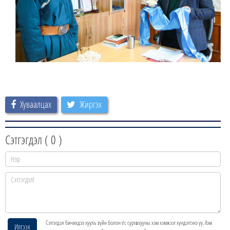
Хуваалцах
Жиргэх
Сэтгэгдэл (
0
)
Сэтгэгдэл бичихдээ хууль зүйн болон ёс суртахууны хэм хэмжээг хүндэтгэнэ үү. Хэм
Илгээх