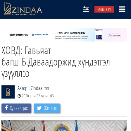
Mobile TV
НИЙТЛЭЛЧИД
ТВ8
ХОВД: Гавьяат
ӨГЛӨӨНИЙ СОНИН
АУДИО ЗОХИОЛ
багш Б.Даваадоржид хүндэтгэл
ЗИНДАА СЭТГҮҮЛ
үзүүллээ
Автор
Zindaa.mn
|
2020 оны 02 сарын 03
Хуваалцах
Жиргэх