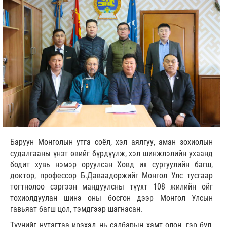
Баруун Монголын утга соёл, хэл аялгуу, аман зохиолын
судалгааны үнэт өвийг бүрдүүлж, хэл шинжлэлийн ухаанд
бодит хувь нэмэр оруулсан Ховд их сургуулийн багш,
доктор, профессор Б.Даваадоржийг Монгол Улс тусгаар
тогтнолоо сэргээн мандуулсны түүхт 108 жилийн ойг
тохиолдуулан шинэ оны босгон дээр Монгол Улсын
гавьяат багш цол, тэмдгээр шагнасан.
Түүнийг нутагтаа ирэхэд нь салбарын хамт олон, гэр бүл,