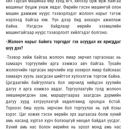
хил гарсан машинаа өөр хүнд өгч, хилээр орж ирж байгаа
машиныг буцаж унаж явдаг. Өөрийн гэсэн машингүй олон
машин дамжиж нүүрс тээвэрлэдэг жолооч нарыг тэгэж
нэрлээд байгаа юм. Үүн дээр бид анхаарч ажиллаж
байна. Нэгдсэн байдлаар өөрийн эзэмшлийн
машинтайгаар нүүрс тээвэрлэлт хийлгэдэг болгоно.
-Жолооч нарыг байнга торгодог гэх асуудал их яригддаг
шүү дээ?
-Тээвэр хийж байгаа жолооч ямар зөрчил гаргаснаас нь
хамаарч торгуулийн арга хэмжээ авч байгаа. Тухайн
жолоочийн гаргасан зөрчлийн хор хохирол ямар байснаас
хамаарч хууль заагдсан шийтгэл хүлээлгэж торгож байна.
Цагдаагийн байгууллага бол зөрчилд нийцсэн хуулийн
дагуу л арга хэмжээ авдаг. Торгуулахгүйн тулд жолооч
зөвшөөрөгдсөн зам, маршрутаараа заагдсан дүрмийн
дагуу хурд хэтрүүлэхгүй хөдөлгөөнд оролцох ёстой.
Тэрнээс биш хууль зөрчсөн бол торгуулах нь зүй ёсны
хэрэг. Цаг хожих гэсэн өөрийн эрх ашгаасаа болж хүний
амь насанд хүртэл хүрч болзошгүй нөхцөл байдал үүсдэг.
Хүний амь нас болон өөрийнх нь эрүүл мэнд амь нас