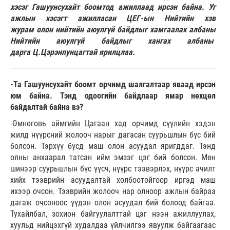
хэсэг Гашуунсухайт боомтод ажиллаад ирсэн байна. Уг
ажлын хэсэгт ажил­ласан ЦЕГ-ын Нийтийн хэв
журам олон нийтийн аюулгүй байдлыг хамгаалах албаны
Нийтийн аюулгүй байдлыг хангах албаны
дарга Ц.Цэрэнпунцагтай ярилцлаа.
-Та Гашуунсухайт боомт орчимд шал­галтаар яваад ирсэн
юм байна. Тэнд одоогийн байдлаар ямар нөхцөл
байдалтай байна вэ?
-Өмнөговь аймгийн Цагаан хад орчимд сүүлийн хэдэн
жилд нүүрсний жолооч нарыг дагасан суурьшлын бүс бий
болсон. Тэрхүү бүсд маш олон асуудал яригддаг. Тэнд
олны анхаарал татсан ийм эмзэг цэг бий болсон. Мөн
шинээр суурьшлын бүс үүсч, нүүрс тээвэрлэх, нүүрс ачилт
хийх тээврийн асуудалтай холбоотойгоор иргэд маш
ихээр очсон. Тээврийн жолооч нар олноор ажлын байраа
дагаж очсоноос үүдэн олон асуудал бий болоод байгаа.
Тухайлбал, зохион байгуулалттай цэг нээн ажиллуулах,
хуульд нийцэхгүй худалдаа үйлчилгээ явуулж байгаагаас