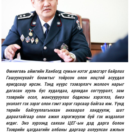
Өмнөговь аймгийн Ханбогд сумын нэтэг дэвсгэрт байрлах
Гашуун­сухайт боомтыг тойрсон олон ноцтой асуудал
яригдсаар ирсэн. Тэнд нүүрс тээвэрлэгч жолооч нарыг
дагасан хууль бус худалдаа, архидан согтууралт, зам
тээврийн осол, ман­суу­руулах бодисны хэрэглээ, биеэ
үнэлэлт гэх зэрэг олон гэмт хэрэг гарсаар байгаа юм. Үүнд
төрийн байгууллагынхан анхаарал хандуулж, шат
дараатайгаар олон ажил хэрэгжүүлж буй гэх мэдээлэл
өгдөг. Энэ хүрээнд саяхан ЦЕГ-ын дэд дарга болон
Тээврийн цагдаагийн албаны даргаар ахлуулсан ажлын