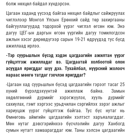
болж нөхцөл байдал хүндэрсэн.
Цагаан хаданд үүсээд байгаа нөхцөл байдлыг сайжруулах
чиглэлээр Монгол Улсын Ерөнхий сайд төр захиргааны
байгууллагуудад тодорхой үүрэг чиглэл өгсөн юм. Энэ
дагуу ЦЕГ-ын даргын өгсөн үүргийн дагуу томилогдсон
ажлын хэсэг дөрөвдүгээр сарын 19-21 өдрүүдэд тус бүсд
ажиллаад ирлээ.
-Тэр суурьшлын бүсэд хэдэн цагдаагийн ажилтан үүрэг
гүйцэтгэж ажилладаг вэ. Цагдаатай холбоотой олон
асуудал яригддаг шүү дээ. Тухайлбал, нүүрсний жолооч
нараас мөнгө татдаг гэхчлэн яригддаг?
-Цагаан хад суурьшлын бүсэд цагдаагийн гэрээт тасаг 25
хүний бүрэлдэхүүнтэй ажиллаж байна. Замын
хөдөлгөөний дүрмийг хэрэгжүүлэх, хууль дүрмийг
сахиулах, гэмт хэргээс урьдчилан сэргийлэх зэрэг ажлыг
хариуцаж үүрэг гүйцэтгэж байгаа. Тус бүс нутаг нь
Өмнөговь аймгийн цагдаагийн хэлтэст харъяалагддаг.
Мөн нутаг дэвсгэрийнхээ бүсчлэлийн дагуу Ханбогд
сумын нутагт хамаарагддаг юм. Таны хэлсэн цагдаагийн