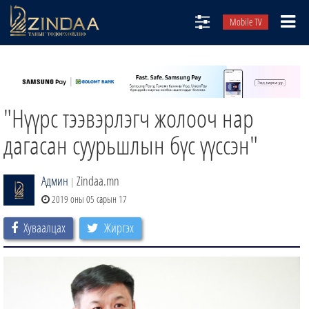
Mobile TV
НИЙТЛЭЛЧИД
ТВ8
"Нүүрс тээвэрлэгч жолооч нар
ӨГЛӨӨНИЙ СОНИН
АУДИО ЗОХИОЛ
дагасан суурьшлын бүс үүссэн"
ЗИНДАА СЭТГҮҮЛ
Админ
Zindaa.mn
|
2019 оны 05 сарын 17
Хуваалцах
Жиргэх