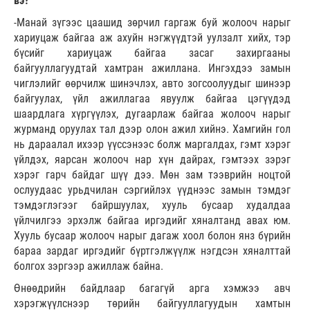
вэ?
-Манай зүгээс цаашид зөрчил гаргаж буй жолооч нарыг
хариуцаж байгаа аж ахуйн нэгжүүдтэй уулзалт хийх, тэр
бүсийг хариуцаж байгаа засаг захиргааны
байгууллагуудтай хамтран ажиллана. Ингэхдээ замын
чиглэлийг өөрчилж шинэчлэх, авто зогсоолуудыг шинээр
байгуулах, үйл ажиллагаа явуулж байгаа цэгүүдэд
шаардлага хүргүүлэх, дугаарлаж байгаа жолооч нарыг
журманд оруулах тал дээр олон ажил хийнэ. Хамгийн гол
нь дараалал ихээр үүссэнээс болж маргалдах, гэмт хэрэг
үйлдэх, яарсан жолооч нар хүн дайрах, гэмтээх зэрэг
хэрэг гарч байдаг шүү дээ. Мөн зам тээврийн ноцтой
ослуудаас урьдчилан сэргийлэх үүднээс замын тэмдэг
тэмдэглэгээг байршуулах, хууль бусаар худалдаа
үйлчилгээ эрхэлж байгаа иргэдийг хяналтанд авах юм.
Хууль бусаар жолооч нарыг дагаж хоол болон янз бүрийн
бараа зардаг иргэдийг бүртгэлжүүлж нэгдсэн хяналттай
болгох зэргээр ажиллаж байна.
Өнөөдрийн байдлаар багагүй арга хэмжээ авч
хэрэгжүүлснээр төрийн байгууллагуудын хамтын