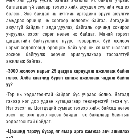
Мөн хил дээр үүсэж байгаа ачаалал их байдаг учраас
батлагдаагүй замаар тээвэр хийх асуудал сүүлийн үед их
болсон. Энэ байдал нь нутгийн иргэдийн эрүүл аюулгүй
амьдрах орчинд нь сөргөөр нөлөөлж байгаа. Иргэдийн
аюулгүй байдлыг алдагдуулах, байгаль орчинд хохирол
учруулах зэрэг сөрөг нөлөө их байдаг. Манай гэрээт
цагдаагийн байгууллага нүүрс тээвэрлэж буй жолооч
нарыг хөдөлгөөнд оролцож байх үед нь хяналт шалгалт
зохион байгуулж зөрчил арилгуулахаар тасралтгүй
ажиллаж байгаа.
-3000 жолооч нарыг 25 цагдаа хариуцаж ажиллаж байна
гэлээ. Алба хаагчид бүрэн хянаж ажиллаж чадаж байна
уу?
-Тэр нь хөдөлгөөнтэй байдаг бүс учраас болно. Яагаад
гэхээр нэг дор удаан хугацаагаар төвлөрөхгүй гэсэн үг.
Нэг хэсэг нь Цогтцэций сумаас тээвэр хийж байхад нөгөө
хэсэг нь хил дээр ирсэн байдаг гэх байдлаар байнгын
хөдөлгөөнтэй байдаг.
-Цаашид тэрхүү бүсэд яг ямар арга хэмжээ авч ажиллах