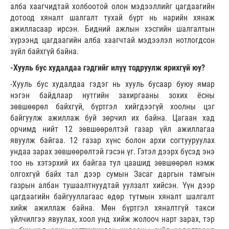
алба хаагчидтай холбоотой олон мэдээллийг цагдаагийн
дотоод хяналт шалгалт тухай бүрт нь нарийн хянаж
ажилласаар ирсэн. Бидний ажлын хэсгийн шалгалтын
хүрээнд цагдаагийн алба хаагчтай мэдээлэл нотлогдсон
зүйл байхгүй байна.
-Хууль бус худалдаа гэдгийг илүү тодруулж ярихгүй юу?
-Хууль бус худалдаа гэдэг нь хууль бусаар буюу ямар
нэгэн байдлаар нутгийн захиргааны зохих ёсны
зөвшөөрөл байхгүй, бүртгэл хийгдээгүй хоолны цэг
байгуулж ажиллаж буй зөрчил их байна. Цагаан хад
орчимд нийт 12 зөвшөөрөлтэй газар үйл ажиллагаа
явуулж байгаа. 12 газар хүнс болон архи согтууруулах
ундаа зарах зөвшөөрөлтэй гэсэн үг. Гэтэл дээрх бүсэд энэ
тоо нь хэтэрхий их байгаа тул цаашид зөвшөөрөл нэмж
олгохгүй байх тал дээр сумын Засаг даргын тамгын
газрын албан тушаалтнуудтай уулзалт хийсэн. Үүн дээр
цагдаагийн байгууллагаас өдөр тутмын хяналт шалгалт
хийж ажиллаж байна. Мөн бүртгэл хяналтгүй такси
үйлчилгээ явуулах, хоол унд хийж жолооч нарт зарах, тэр