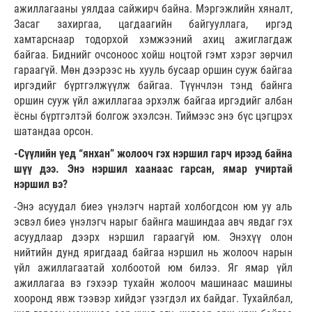
ажиллагааны уялдаа сайжирч байна. Мэргэжлийн хяналт,
Засаг захиргаа, цагдаагийн байгууллага, иргэд
хамтарснаар тодорхой хэмжээний ахиц ажиглагдаж
байгаа. Биднийг очсоноос хойш ноцтой гэмт хэрэг зөрчил
гараагүй. Мөн дээрээс нь хууль бусаар оршин сууж байгаа
иргэдийг бүртгэлжүүлж байгаа. Түүнчлэн тэнд байнга
оршин сууж үйл ажиллагаа эрхэлж байгаа иргэдийг албан
ёсны бүртгэлтэй болгож эхэлсэн. Тиймээс энэ бүс цэгцрэх
шатандаа орсон.
-Сүүлийн үед “янхан” жолооч гэх нэршил гарч ирээд байна
шүү дээ. Энэ нэршил хаанаас гарсан, ямар учиртай
нэршил вэ?
-Энэ асуудал биеэ үнэлэгч нартай холбогдсон юм уу аль
эсвэл биеэ үнэлэгч нарыг байнга машиндаа авч явдаг гэх
асууд­лаар дээрх нэршил гараагүй юм. Энэхүү олон
нийтийн дунд яригдаад байгаа нэршил нь жолооч нарын
үйл ажиллагаатай холбоотой юм билээ. Яг ямар үйл
ажиллагаа вэ гэхээр тухайн жолооч машинаас машины
хооронд явж тээвэр хийдэг үзэгдэл их байдаг. Тухайлбал,