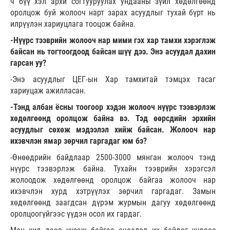
ч бүү хэл архи согтууруулах ундааны зүйл хөдөлгөөнд
оролцож буй жолооч нарт зарах асуудлыг тухай бүрт нь
илрүүлэн хариуцлага тооцож байна.
-Нүүрс тээврийн жолооч нар мими гэх хар тамхи хэрэглэж
байсан нь тогтоогдоод байсан шүү дээ. Энэ асуудал дахин
гарсан уу?
-Энэ асуудлыг ЦЕГ-ын Хар тамхитай тэмцэх тасаг
хариуцаж ажилласан.
-Тэнд албан ёсны тоогоор хэдэн жолооч нүүрс тээвэрлэж
хөдөлгөөнд оролцож байна вэ. Тэд өөрсдийн эрхийн
асуудлыг сөхөж мэдээлэл хийж байсан. Жолооч нар
ихэвчлэн ямар зөрчил гаргадаг юм бэ?
-Өнөөдрийн байдлаар 2500-3000 мянган жолооч тэнд
нүүрс тээвэрлэж байна. Тухайн тээврийн хэрэгсэл
жолоодож хөдөлгөөнд оролцож байгаа жолооч нар
ихэвчлэн хурд хэтрүүлэх зөрчил гаргадаг. Замын
хөдөлгөөнд заагдсан дүрэм журмын дагуу хөдөлгөөнд
оролцоогүйгээс үүдэн осол их гардаг.