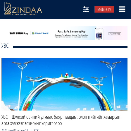
Mobile TV
НИЙТЛЭЛЧИД
ТВ8
УВС
ӨГЛӨӨНИЙ СОНИН
АУДИО ЗОХИОЛ
ЗИНДАА СЭТГҮҮЛ
УВС | Шүлхий өвчний улмаас баяр наадам, олон нийтийг хамарсан
арга хэмжээг зохиохыг хориглолоо
|
2026 оны 06 сарын 12
1