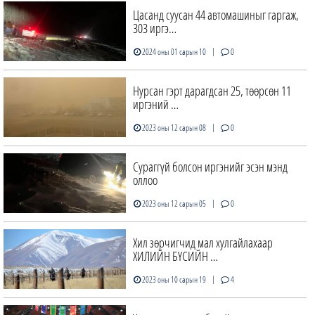
Цасанд суусан 44 автомашиныг гаргаж,
303 иргэ…
|
2024 оны 01 сарын 10
0
Нурсан гэрт дарагдсан 25, төөрсөн 11
иргэний …
|
2023 оны 12 сарын 08
0
Сураггүй болсон иргэнийг эсэн мэнд
оллоо
|
2023 оны 12 сарын 05
0
Хил зөрчигчид мал хулгайлахаар
ХИЛИЙН БҮСИЙН …
|
2023 оны 10 сарын 19
4