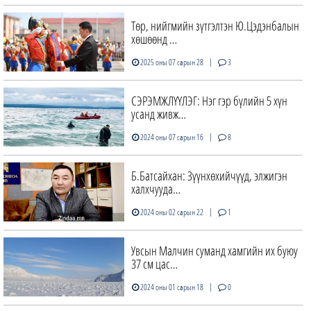
Төр, нийгмийн зүтгэлтэн Ю.Цэдэнбалын
хөшөөнд …
|
2025 оны 07 сарын 28
3
СЭРЭМЖЛҮҮЛЭГ: Нэг гэр бүлийн 5 хүн
усанд живж…
|
2024 оны 07 сарын 16
8
Б.Батсайхан: Зүүнхөхийчүүд, элжигэн
халхчууда…
|
2024 оны 02 сарын 22
1
Увсын Малчин суманд хамгийн их буюу
37 см цас…
|
2024 оны 01 сарын 18
0