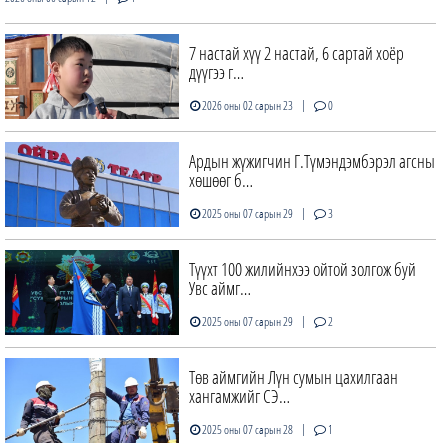
7 настай хүү 2 настай, 6 сартай хоёр
дүүгээ г…
|
2026 оны 02 сарын 23
0
Ардын жүжигчин Г.Түмэндэмбэрэл агсны
хөшөөг б…
|
2025 оны 07 сарын 29
3
Түүхт 100 жилийнхээ ойтой золгож буй
Увс аймг…
|
2025 оны 07 сарын 29
2
Төв аймгийн Лүн сумын цахилгаан
хангамжийг СЭ…
|
2025 оны 07 сарын 28
1