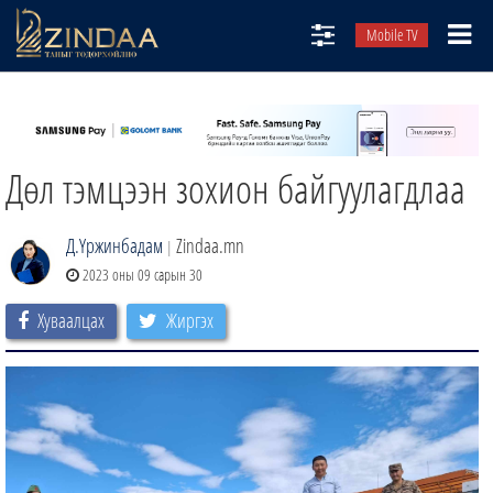
Mobile TV
НИЙТЛЭЛЧИД
ТВ8
Дөл тэмцээн зохион байгуулагдлаа
ӨГЛӨӨНИЙ СОНИН
АУДИО ЗОХИОЛ
Д.Үржинбадам
Zindaa.mn
|
ЗИНДАА СЭТГҮҮЛ
2023 оны 09 сарын 30
Хуваалцах
Жиргэх