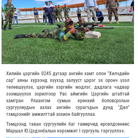
Хилийн цэргийн 0245 дугаар ангийн хамт олон "Хилчдийн
сар" аяны хүрээнд хүүхэд залууст цэрэг эх оронч үзэл
төлөвшүүлэх, цэргийн хэргийн мэдлэг, дадлага чадвар
эзэмшүүлэх зорилгоор Увс аймгийн Цэргийн штабтай
хамтран Улаангом сумын ерөнхий боловсролын
сургуулиудын ахлах ангийн сурагчдын дунд "Дөл"
тэмцээнийг амжилттай зохион байгууллаа.
Тэмцээнд таван сургуулийн баг тамирчид өрсөлдсөнөөс
Маршал Ю.Цэдэнбалын нэрэмжит I сургууль тэргүүллээ.