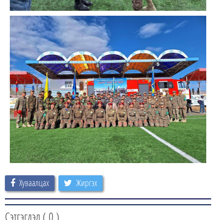
Хуваалцах
Жиргэх
Сэтгэгдэл (
0
)