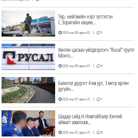
Төр, нийгмийн нэрт зүтгэлтэн
С.Зоригийн хөшөө…
|
2026 оны 08 сарын 02
5
Хөнгөн цагаан үйлдвэрлэгч “Rusal” групп
Монго…
|
2026 оны 08 сарын 01
4
Баянгол дүүрэгт 4 км урт, 3 метр өргөн
дугуйн…
|
2026 оны 07 сарын 31
1
Шадар сайд Н.Номтойбаяр Хэнтий
аймагт ажиллаж…
|
2026 оны 07 сарын 31
0