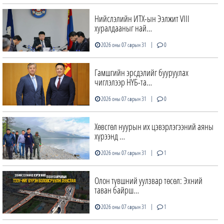
Нийслэлийн ИТХ-ын Ээлжит VIII
хуралдааныг най…
|
2026 оны 07 сарын 31
0
Гамшгийн эрсдэлийг бууруулах
чиглэлээр НҮБ-та…
|
2026 оны 07 сарын 31
0
Хөвсгөл нуурын их цэвэрлэгээний аяны
хүрээнд …
|
2026 оны 07 сарын 31
1
Олон түвшний уулзвар төсөл: Эхний
таван байрш…
|
2026 оны 07 сарын 31
1