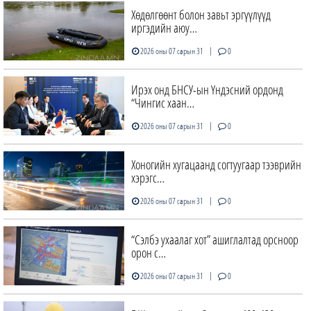
Хөдөлгөөнт болон завьт эргүүлүүд
иргэдийн аюу…
|
2026 оны 07 сарын 31
0
Ирэх онд БНСУ-ын Үндэсний ордонд
“Чингис хаан…
|
2026 оны 07 сарын 31
0
Хоногийн хугацаанд согтуугаар тээврийн
хэрэгс…
|
2026 оны 07 сарын 31
0
“Сэлбэ ухаалаг хот” ашиглалтад орсноор
орон с…
|
2026 оны 07 сарын 31
0