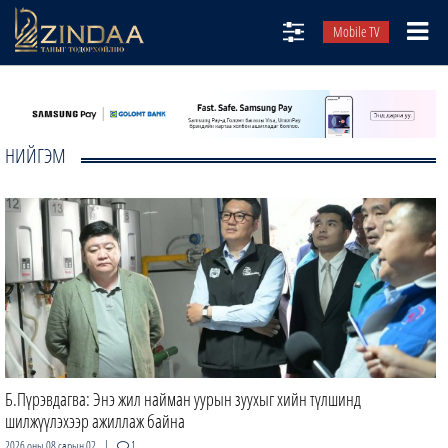
Mobile TV
НИЙТЛЭЛЧИД
ТВ8
НИЙГЭМ
ӨГЛӨӨНИЙ СОНИН
АУДИО ЗОХИОЛ
ЗИНДАА СЭТГҮҮЛ
Б.Пүрэвдагва: Энэ жил найман уурын зуухыг хийн түлшинд
шилжүүлэхээр ажиллаж байна
|
2026 оны 08 сарын 02
1