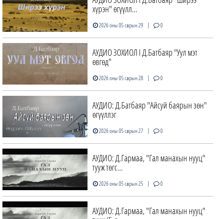
хүрэн" өгүүлл…
|
2026 оны 05 сарын 29
0
АУДИО ЗОХИОЛ I Д.Батбаяр "Уул мэт
өвгөд"
|
2026 оны 05 сарын 28
0
АУДИО: Д.Батбаяр "Айсуй баярын зөн"
өгүүллэг
|
2026 оны 05 сарын 27
0
АУДИО: Д.Гармаа, "Гал манахын нууц"
тууж төгс…
|
2026 оны 05 сарын 25
0
АУДИО: Д.Гармаа, "Гал манахын нууц"