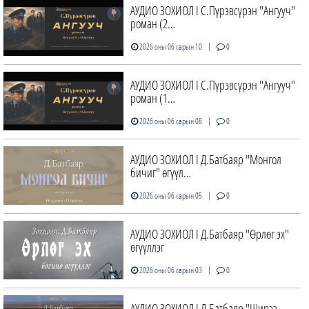
АУДИО ЗОХИОЛ I С.Пүрэвсүрэн "Ангууч"
роман (2…
|
2026 оны 06 сарын 10
0
АУДИО ЗОХИОЛ I С.Пүрэвсүрэн "Ангууч"
роман (1…
|
2026 оны 06 сарын 08
0
АУДИО ЗОХИОЛ I Д.Батбаяр "Монгол
бичиг" өгүүл…
|
2026 оны 06 сарын 05
0
АУДИО ЗОХИОЛ I Д.Батбаяр "Өрлөг эх"
өгүүллэг
|
2026 оны 06 сарын 03
0
АУДИО ЗОХИОЛ I Д.Батбаяр "Ширээ