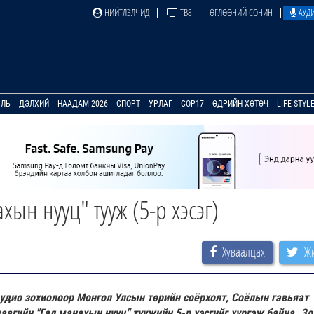
НИЙТЛЭЛЧИД
ТВ8
ӨГЛӨӨНИЙ СОНИН
АУДИ
УЛЬ
ДЭЛХИЙ
НААДАМ-2026
СПОРТ
УРЛАГ
COP17
ӨДРИЙН ХӨТӨЧ
LIFE STYL
хын нууц" тууж (5-р хэсэг)
Хуваалцах
Жи
удио зохиолоор Монгол Улсын төрийн соёрхолт, Соёлын гавьяат
аагийн "Гал манахын нууц" туужийн 5-р хэсгийг хүргэж байна.
Зо