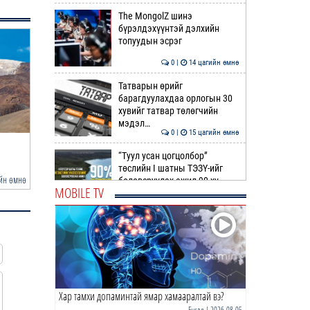
The MongolZ шинэ
бүрэлдэхүүнтэй дэлхийн
топуудын эсрэг
0 |
14 цагийн өмнө
Татварын өрийг
барагдуулахдаа орлогын 30
хувийг татвар төлөгчийн
мэдэл…
0 |
15 цагийн өмнө
Усны ослоос 154 иргэний амь
А.Оргилмаа Жюү Жицү
“Туул усан цогцолбор”
насыг авран хамга…
дэлхийн аваргаас дөр
төслийн I шатны ТЭЗҮ-ийг
йн өмнө
13 цагийн өмнө
боловсруулах ажил 90 ху…
MOBILE TV
0 |
15 цагийн өмнө
Нийслэлийн иргэдийн
Төлөөлөгчдийн Хурлын
Ээлжит VIII хуралдаан
эхэллээ
0 |
16 цагийн өмнө
Хар тамхи допаминтай ямар хамааралтай вэ?
ТОО | Гадаад валютын нөөц
7.9 тэрбум ам.доллар давлаа
Бусад
| 2026-08-05