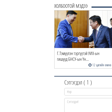
ХОЛБООТОЙ МЭДЭЭ
Г.Тэмүүлэн тэргүүтэй УИХ-ын
гишүүд БНСУ-ын Үн…
12 цагийн өмнө
Сэтгэгдэл (
1
)