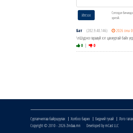
Сэтгэгдэл бичихдэ
Илгээх
эрхтэй.
Бат
(202.9.40.146)
2026 оны 0
\nШүдэнз гарааүй хэт цахиуртай байх үед 
0
|
0
Сурталчилгаа байршуулах
Холбоо барих
Бидний тухай
Лого тата
Copyright © 2010 - 2026 Zindaa.mn Developed by mCast LLC