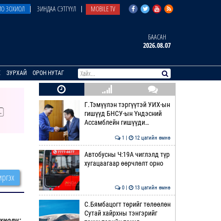
О ЗОХИОЛ
ЗИНДАА СЭТГҮҮЛ
MOBILE TV
БААСАН
2026.08.07
E
ЗУРХАЙ
ОРОН НУТАГ
Г.Тэмүүлэн тэргүүтэй УИХ-ын
гишүүд БНСУ-ын Үндэсний
Ассамблейн гишүүди…
1 |
12 цагийн өмнө
Автобусны Ч:19А чиглэлд түр
хугацаагаар өөрчлөлт орно
ргэх
0 |
13 цагийн өмнө
С.Бямбацогт төрийг төлөөлөн
Сутай хайрхны тэнгэрийг
хиолч: