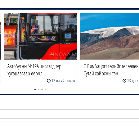
Автобусны Ч:19А чиглэлд түр
С.Бямбацогт төрийг төлөөлөн
хугацаагаар өөрчл…
Сутай хайрхны тэн…
13 цагийн өмнө
13 цаги