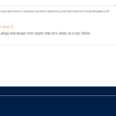
э хууль зүйн болон ёс суртахууны хэм хэмжээг хүндэтгэнэ үү. Хэм хэмжээг зөрчсөн сэтгэгдэлийг админ устгах
5 сарын 24
айлууд галаа манадаг өглөө түрүүлж галаа түлсэн айлаас гал зээлдэг байлаа
х