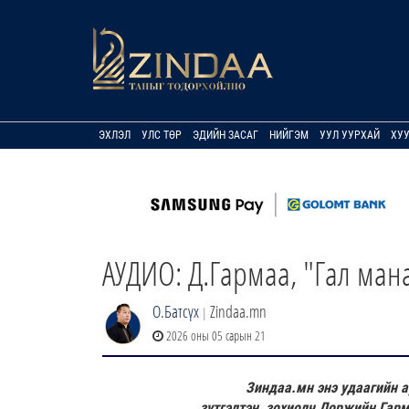
ЭХЛЭЛ
УЛС ТӨР
ЭДИЙН ЗАСАГ
НИЙГЭМ
УУЛ УУРХАЙ
ХУ
АУДИО: Д.Гармаа, "Гал мана
О.Батсүх
Zindaa.mn
|
2026 оны 05 сарын 21
Зиндаа.мн энэ удаагийн а
зүтгэлтэн, зохиолч Доржийн Гарм