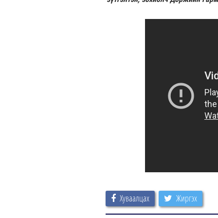
Хуваалцах
Жиргэх