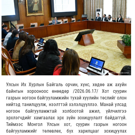
Улсын Их Хурлын Байгаль орчин, хүнс, хөдөө аж ахуйн
байнгын хорооноос өнөөдөр /2026.06.17/ Хот суурин
газрын ногоон байгууламжийн тухай хуулийн төслийг олон
нийтэд танилцуулж, нээлттэй хэлэлцүүллээ. Манай улсад
ногоон байгууламжтай холбоотой ажил, үйлчилгээ
эрхлэгчдийг хамгаалах эрх зүйн зохицуулалт байдаггүй.
Тиймээс Монгол Улсын хот, суурин газрын ногоон
байгууламжийг төлөвлөх, бүх харилцааг зохицуулах