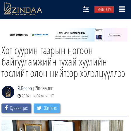
Mobile TV
НИЙТЛЭЛЧИД
ТВ8
Хот суурин газрын ногоон
ӨГЛӨӨНИЙ СОНИН
АУДИО ЗОХИОЛ
байгууламжийн тухай хуулийн
ЗИНДАА СЭТГҮҮЛ
төслийг олон нийтээр хэлэлцүүллээ
Я.Болор
Zindaa.mn
|
2026 оны 06 сарын 17
Хуваалцах
Жиргэх