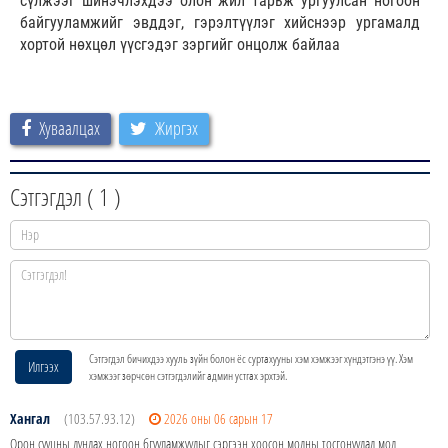
сүлжээг шинэчлэхдээ олон жил тарьж ургуулсан ногоон
байгууламжийг эвддэг, гэрэлтүүлэг хийснээр ургамалд
хортой нөхцөл үүсгэдэг зэргийг онцолж байлаа
Хуваалцах
Жиргэх
Сэтгэгдэл (
1
)
Сэтгэгдэл бичихдээ хууль зүйн болон ёс суртахууны хэм хэмжээг хүндэтгэнэ үү. Хэм
Илгээх
хэмжээг зөрчсөн сэтгэгдэлийг админ устгах эрхтэй.
Хангал
(103.57.93.12)
2026 оны 06 сарын 17
Орон сууцны дундах ногоон бгууламжуудыг сэргээн хоосон модны тосгонуудад мод