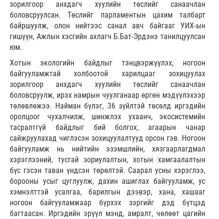
зорилгоор анхдагч хуулийн төслийг санаачлан
боловсруулсан. Төслийг парламентын цахим талбарт
байршуулж, олон нийтээс санал авч байгааг УИХ-ын
гишүүн, Ажлын хэсгийн ахлагч Б.Бат-Эрдэнэ танилцуулсан
юм.
Хотын экологийн байдлыг тэнцвэржүүлэх, ногоон
байгууламжтай холбоотой харилцааг зохицуулах
зорилгоор анхдагч хуулийн төслийг санаачлан
боловсруулж, ирэх намрын чуулганаар өргөн мэдүүлэхээр
төлөвлөжээ. Найман бүлэг, 36 зүйлтэй төсөлд иргэдийн
оролцоог чухалчилж, шинжлэх ухаанч, экосистемийн
тасралтгүй байдлыг бий болгох, агаарын чанар
сайжруулахад чиглэсэн зохицуулалтууд орсон гэв. Ногоон
байгууламж нь нийтийн эзэмшлийн, хязгаарлагдмал
хэрэглээний, тусгай зориулалтын, хотын хамгаалалтын
бүс гэсэн таван үндсэн төрөлтэй. Саарал усны хэрэглээ,
борооны усыг цуглуулж, дахин ашиглах байгууламж, ус
хэмнэлттэй усалгаа, барилгын дээвэр, хана, хашааг
ногоон байгууламжаар бүрхэх зэргийг дэд бүтцэд
багтаасан. Иргэдийн эрүүл мэнд, амралт, чөлөөт цагийн