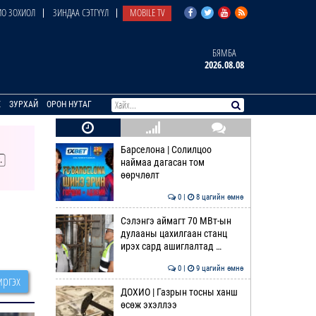
О ЗОХИОЛ
ЗИНДАА СЭТГҮҮЛ
MOBILE TV
БЯМБА
2026.08.08
E
ЗУРХАЙ
ОРОН НУТАГ
Барселона | Солилцоо
наймаа дагасан том
өөрчлөлт
0 |
8 цагийн өмнө
Сэлэнгэ аймагт 70 МВт-ын
дулааны цахилгаан станц
ирэх сард ашиглалтад …
0 |
9 цагийн өмнө
ргэх
ДОХИО | Газрын тосны ханш
өсөж эхэллээ