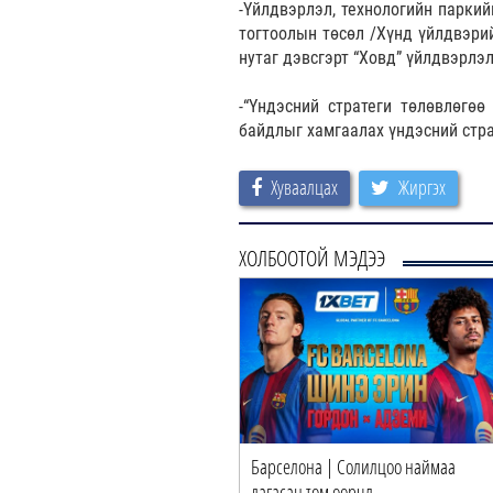
-Үйлдвэрлэл, технологийн паркий
тогтоолын төсөл /Хүнд үйлдвэри
нутаг дэвсгэрт “Ховд” үйлдвэрлэ
-“Үндэсний стратеги төлөвлөгөө
байдлыг хамгаалах үндэсний стра
Хуваалцах
Жиргэх
ХОЛБООТОЙ МЭДЭЭ
Барселона | Солилцоо наймаа
дагасан том өөрчл…