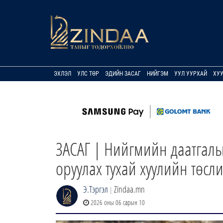
ЭХЛЭЛ
УЛС ТӨР
ЭДИЙН ЗАСАГ
НИЙГЭМ
УУЛ УУРХАЙ
ХУ
ЗАСАГ | Нийгмийн даатгалы
оруулах тухай хуулийн төсл
Э.Тэргэл
Zindaa.mn
|
2026 оны 06 сарын 10