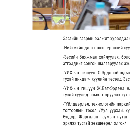
Засгийн газрын ээлжит хуралдаа
-Нийгмийн даатгалын ерөнхий хуу
-Зэсийн баяжмал хайлуулах, бол
этгээдийг сонгон шалгаруулах аж
-УИХ-ын гишүүн С.Эрдэнэболды
тухай анхдагч хуулийн төсөлд Зас
-УИХ-ын гишүүн Ж.Бат-Эрдэнэ н
тухай хуульд нэмэлт оруулах туха
-“Үйлдвэрлэл, технологийн парки
тогтоолын төсөл /Уул уурхай, х
Өндөр, Жаргалант сумын нутаг 
эрхлэх тусгай зөвшөөрөл олгох/