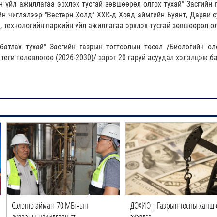
н үйл ажиллагаа эрхлэх тусгай зөвшөөрөл олгох тухай” Засгийн 
йн чиглэлээр “Вестерн Холд” ХХК-д Ховд аймгийн Буянт, Дарви 
л, технологийн паркийн үйл ажиллагаа эрхлэх тусгай зөвшөөрөл о
 батлах тухай” Засгийн газрын тогтоолын төсөл /Биологийн ол
теги төлөвлөгөө (2026-2030)/ зэрэг 20 гаруй асуудал хэлэлцэж б
Сэлэнгэ аймагт 70 МВт-ын
ДОХИО | Газрын тосны ханш 
дулааны цахилгаан ст…
эхэллээ