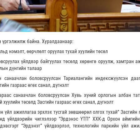
н үргэлжилж байна. Хуралдаанаар:
льд нэмэлт, өөрчлөлт оруулах тухай хуулийн төсөл
овсруулах үйлдвэр байгуулах төсөлд хөрөнгө оруулж, хамтран а
лын дүнгийн талаар
н санаачлан боловсруулсан Тариалангийн индексжүүлсэн даа
гийн газраас өгөх санал, дүгнэлт
араас санаачлан боловсруулсан Хувь хүний орлогын албан та
й хуулийн төсөлд Засгийн газраас өгөх санал, дүгнэлт
йн үйл ажиллагаа эрхлэх тусгай зөвшөөрөл олгох тухай” Засгийн 
үнд үйлдвэрийн чиглэлээр “Эрдэнэс ҮТП” ХХК-д Орхон аймгийн
дэвсгэрт “Эрдэнэт” үйлдвэрлэл, технологийн паркийн үйл ажи