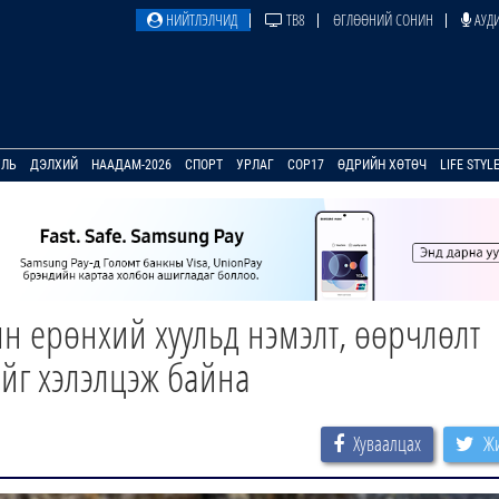
НИЙТЛЭЛЧИД
ТВ8
ӨГЛӨӨНИЙ СОНИН
АУДИ
УЛЬ
ДЭЛХИЙ
НААДАМ-2026
СПОРТ
УРЛАГ
COP17
ӨДРИЙН ХӨТӨЧ
LIFE STYL
н ерөнхий хуульд нэмэлт, өөрчлөлт
ийг хэлэлцэж байна
Хуваалцах
Жи