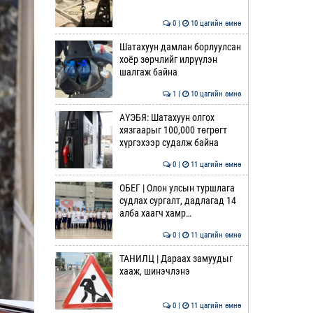
0 |
10 цагийн өмнө
Шатахуун дамлан борлуулсан
хоёр зөрчлийг илрүүлэн
шалгаж байна
1 |
10 цагийн өмнө
АҮЭБЯ: Шатахуун олгох
хязгаарыг 100,000 төгрөгт
хүргэхээр судалж байна
0 |
11 цагийн өмнө
ОБЕГ | Олон улсын туршлага
судлах сургалт, дадлагад 14
алба хаагч хамр…
0 |
11 цагийн өмнө
ТАНИЛЦ | Дараах замуудыг
хааж, шинэчлэнэ
0 |
11 цагийн өмнө