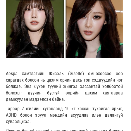
Aespa хамтлагийн Жизэль (Giselle) өмнөхөөсөө өөр
харагдах болсон нь цахим орчин дахь топ сэдвүүдийн нэг
болжээ. Энэ бүхэн түүний жингээ хассантай холбоотой
болохыг дуучин бүсгүй өөрийн цахим хаягаараа
дамжуулан мэдээлсэн байна.
Тэрээр 7 жилийн хугацаанд 10 кг хассан тухайгаа ярьж,
ADHD болон эрүүл мэндийн асуудлаа илэн далангүй
хуваалцжээ.
Дуучин бүсгүй сүүлийн үед хэт туранхай харагдах болсон