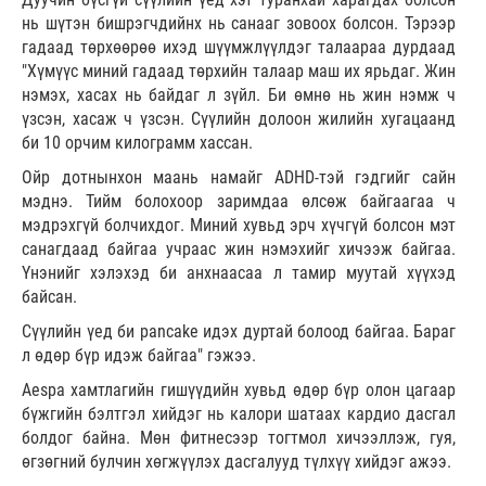
нь шүтэн бишрэгчдийнх нь санааг зовоох болсон. Тэрээр
гадаад төрхөөрөө ихэд шүүмжлүүлдэг талаараа дурдаад
"Хүмүүс миний гадаад төрхийн талаар маш их ярьдаг. Жин
нэмэх, хасах нь байдаг л зүйл. Би өмнө нь жин нэмж ч
үзсэн, хасаж ч үзсэн. Сүүлийн долоон жилийн хугацаанд
би 10 орчим килограмм хассан.
Ойр дотнынхон маань намайг ADHD-тэй гэдгийг сайн
мэднэ. Тийм болохоор заримдаа өлсөж байгаагаа ч
мэдрэхгүй болчихдог. Миний хувьд эрч хүчгүй болсон мэт
санагдаад байгаа учраас жин нэмэхийг хичээж байгаа.
Үнэнийг хэлэхэд би анхнаасаа л тамир муутай хүүхэд
байсан.
Сүүлийн үед би pancake идэх дуртай болоод байгаа. Бараг
л өдөр бүр идэж байгаа" гэжээ.
Aespa хамтлагийн гишүүдийн хувьд өдөр бүр олон цагаар
бүжгийн бэлтгэл хийдэг нь калори шатаах кардио дасгал
болдог байна. Мөн фитнесээр тогтмол хичээллэж, гуя,
өгзөгний булчин хөгжүүлэх дасгалууд түлхүү хийдэг ажээ.