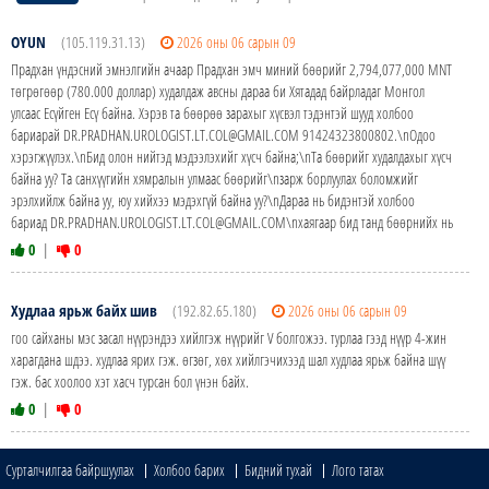
OYUN
(105.119.31.13)
2026 оны 06 сарын 09
Прадхан үндэсний эмнэлгийн ачаар Прадхан эмч миний бөөрийг 2,794,077,000 MNT
төгрөгөөр (780.000 доллар) худалдаж авсны дараа би Хятадад байрладаг Монгол
улсаас Есүйген Есү байна. Хэрэв та бөөрөө зарахыг хүсвэл тэдэнтэй шууд холбоо
бариарай DR.PRADHAN.UROLOGIST.LT.COL@GMAIL.COM 91424323800802.\nОдоо
хэрэгжүүлэх.\nБид олон нийтэд мэдээлэхийг хүсч байна;\nТа бөөрийг худалдахыг хүсч
байна уу? Та санхүүгийн хямралын улмаас бөөрийг\nзарж борлуулах боломжийг
эрэлхийлж байна уу, юу хийхээ мэдэхгүй байна уу?\nДараа нь бидэнтэй холбоо
бариад DR.PRADHAN.UROLOGIST.LT.COL@GMAIL.COM\nхаягаар бид танд бөөрнийх нь
0
|
0
Худлаа ярьж байх шив
(192.82.65.180)
2026 оны 06 сарын 09
гоо сайханы мэс засал нүүрэндээ хийлгэж нүүрийг V болгожээ. турлаа гээд нүүр 4-жин
харагдана шдээ. худлаа ярих гэж. өгзөг, хөх хийлгэчихээд шал худлаа ярьж байна шүү
гэж. бас хоолоо хэт хасч турсан бол үнэн байх.
0
|
0
Сурталчилгаа байршуулах
Холбоо барих
Бидний тухай
Лого татах