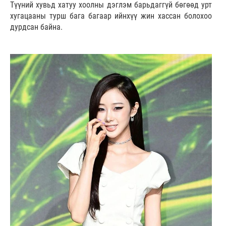
Түүний хувьд хатуу хоолны дэглэм барьдаггүй бөгөөд урт
хугацааны турш бага багаар ийнхүү жин хассан болохоо
дурдсан байна.