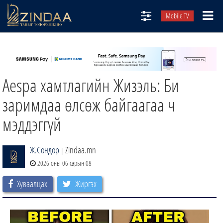
Mobile TV
НИЙТЛЭЛЧИД
ТВ8
Aespa хамтлагийн Жизэль: Би
ӨГЛӨӨНИЙ СОНИН
АУДИО ЗОХИОЛ
заримдаа өлсөж байгаагаа ч
ЗИНДАА СЭТГҮҮЛ
мэддэггүй
Ж.Сондор
Zindaa.mn
|
2026 оны 06 сарын 08
Хуваалцах
Жиргэх