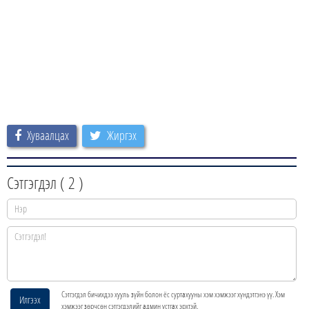
Хуваалцах
Жиргэх
Сэтгэгдэл (
2
)
Сэтгэгдэл бичихдээ хууль зүйн болон ёс суртахууны хэм хэмжээг хүндэтгэнэ үү. Хэм
Илгээх
хэмжээг зөрчсөн сэтгэгдэлийг админ устгах эрхтэй.