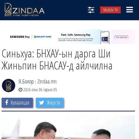
Mobile TV
НИЙТЛЭЛЧИД
ТВ8
Синьхуа: БНХАУ-ын дарга Ши
ӨГЛӨӨНИЙ СОНИН
АУДИО ЗОХИОЛ
Жиньпин БНАСАУ-д айлчилна
ЗИНДАА СЭТГҮҮЛ
Я.Болор
Zindaa.mn
|
2026 оны 06 сарын 05
Хуваалцах
Жиргэх