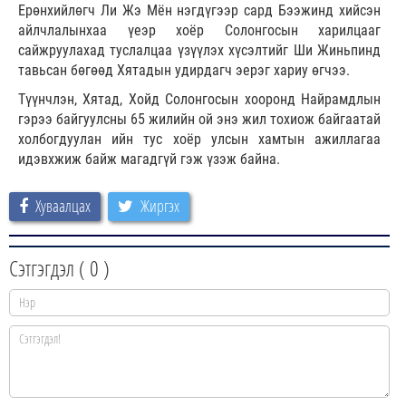
Ерөнхийлөгч Ли Жэ Мён нэгдүгээр сард Бээжинд хийсэн
айлчлалынхаа үеэр хоёр Солонгосын харилцааг
сайжруулахад туслалцаа үзүүлэх хүсэлтийг Ши Жиньпинд
тавьсан бөгөөд Хятадын удирдагч эерэг хариу өгчээ.
Түүнчлэн, Хятад, Хойд Солонгосын хооронд Найрамдлын
гэрээ байгуулсны 65 жилийн ой энэ жил тохиож байгаатай
холбогдуулан ийн тус хоёр улсын хамтын ажиллагаа
идэвхжиж байж магадгүй гэж үзэж байна.
Хуваалцах
Жиргэх
Сэтгэгдэл (
0
)