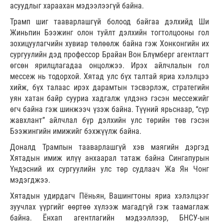
асуудлыг хараахан мэдээлээгүй байна.
Трамп шиг тааварлашгүй болоод байгаа дэлхийд Ши
Жиньпин Бээжинг олон туйлт дэлхийн тогтолцооны гол
зохицуулагчийн хувиар төлөөлж байна гэж Хонконгийн их
сургуулийн дэд профессор Брайан Вон Блүмберг агентлагт
өгсөн ярилцлагадаа онцолжээ. Ирэх айлчлалын гол
мессеж нь тодорхой. Хятад улс бүх талтай яриа хэлэлцээ
хийж, бүх талаас ирэх дарамтын тэсвэрлэж, стратегийн
уян хатан байр сууриа хадгалж үлдэнэ гэсэн мессежийг
өгч байна гэж шинжээч үзэж байна. Түүний ярьснаар, “сүр
жавхлант” айлчлал бүр дэлхийн улс төрийн төв гэсэн
Бээжингийн имижийг бэхжүүлж байна.
Доналд Трампын тааварлашгүй хэв маягийн дэргэд
Хятадын имиж илүү анхаарал татаж байна Сингапурын
Үндэсний их сургуулийн улс төр судлаач Жа Ян Чонг
мэдэгджээ.
Хятадын удирдагч Пёньян, Вашингтоны яриа хэлэлцээг
зуучлах үүргийг өөртөө хүлээж магадгүй гэж таамаглаж
байна. Ёнхап агентлагийн мэдээллээр, БНСУ-ын