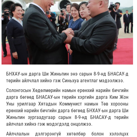
БНХАУ-ын дарга Ши Жиньпин энэ сарын 8-9-нд БНАСАУ-д
төрийн айлчлал хийнэ гэж Синьхуа агентлаг мэдээлжээ.
Солонгосын Хөдөлмөрийн намын ерөнхий нарийн бичгийн
дарга бөгөөд БНАСАУ-ын төрийн хэргийн дарга Ким Жон
Уны урилгаар Хятадын Коммунист намын Төв хорооны
ерөнхий нарийн бичгийн дарга бөгөөд БНХАУ-ын дарга Ши
Жиньпин зургаадугаар сарын 8-9-нд БНАСАУ-д төрийн
айлчлал хийнэ гэж мэдэгдэлд онцолжээ.
Айлчлалын дэлгэрэнгүй хөтөлбөр болон хэлэлцэх