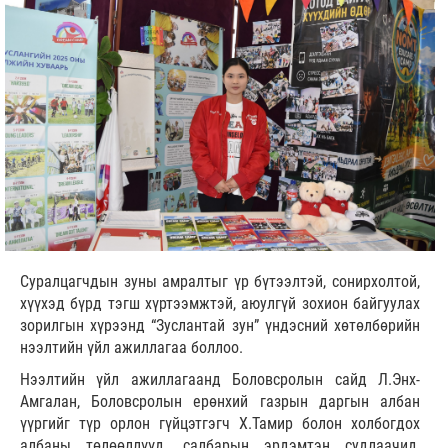
Суралцагчдын зуны амралтыг үр бүтээлтэй, сонирхолтой,
хүүхэд бүрд тэгш хүртээмжтэй, аюулгүй зохион байгуулах
зорилгын хүрээнд “Зуслантай зун” үндэсний хөтөлбөрийн
нээлтийн үйл ажиллагаа боллоо.
Нээлтийн үйл ажиллагаанд Боловсролын сайд Л.Энх-
Амгалан, Боловсролын ерөнхий газрын даргын албан
үүргийг түр орлон гүйцэтгэгч Х.Тамир болон холбогдох
албаны төлөөллүүд, салбарын эрдэмтэн судлаачид,