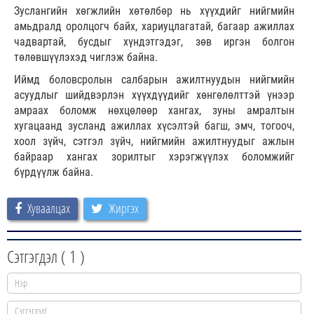
Зуслангийн хөгжлийн хөтөлбөр нь хүүхдийг нийгмийн
амьдралд оролцогч байх, хариуцлагатай, багаар ажиллах
чадвартай, бусдыг хүндэтгэдэг, зөв иргэн болгон
төлөвшүүлэхэд чиглэж байна.
Иймд боловсролын салбарын ажилтнуудын нийгмийн
асуудлыг шийдвэрлэн хүүхдүүдийг хөнгөлөлттэй үнээр
амраах боломж нөхцөлөөр хангах, зуны амралтын
хугацаанд зусланд ажиллах хүсэлтэй багш, эмч, тогооч,
хоол зүйч, сэтгэл зүйч, нийгмийн ажилтнуудыг ажлын
байраар хангах зорилтыг хэрэгжүүлэх боломжийг
бүрдүүлж байна.
Хуваалцах
Жиргэх
Сэтгэгдэл (
1
)