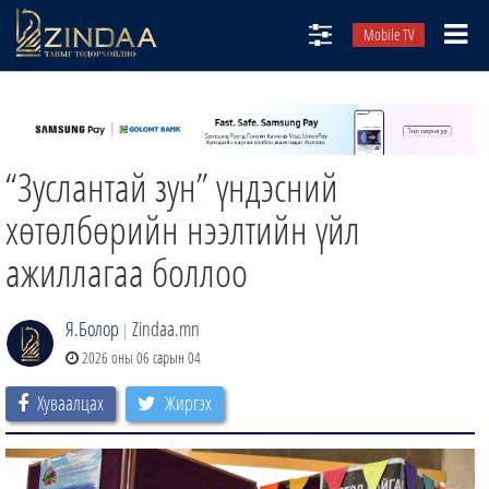
Mobile TV
НИЙТЛЭЛЧИД
ТВ8
“Зуслантай зун” үндэсний
ӨГЛӨӨНИЙ СОНИН
АУДИО ЗОХИОЛ
хөтөлбөрийн нээлтийн үйл
ЗИНДАА СЭТГҮҮЛ
ажиллагаа боллоо
Я.Болор
Zindaa.mn
|
2026 оны 06 сарын 04
Хуваалцах
Жиргэх