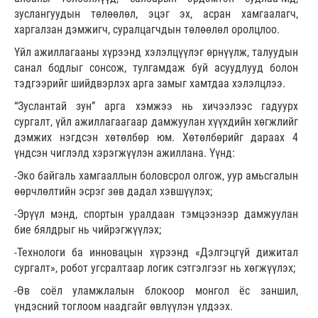
зуслангуудын төлөөлөл, эцэг эх, асран хамгаалагч,
харгалзан дэмжигч, суралцагчдын төлөөлөл оролцлоо.
Үйл ажиллагааны хүрээнд хэлэлцүүлэг өрнүүлж, талуудын
санал бодлыг сонсож, тулгамдаж буй асуудлууд болон
тэдгээрийг шийдвэрлэх арга замыг хамтдаа хэлэлцлээ.
“Зуслантай зун” арга хэмжээ нь хичээлээс гадуурх
сургалт, үйл ажиллагаагаар дамжуулан хүүхдийн хөгжлийг
дэмжих нэгдсэн хөтөлбөр юм. Хөтөлбөрийг дараах 4
үндсэн чиглэлд хэрэгжүүлэн ажиллана. Үүнд:
-Эко байгаль хамгааллын боловсрол олгож, уур амьсгалын
өөрчлөлтийн эсрэг зөв дадал хэвшүүлэх;
-Эрүүл мэнд, спортын уралдаан тэмцээнээр дамжуулан
бие бялдрыг нь чийрэгжүүлэх;
-Технологи ба инновацын хүрээнд «Дэлгэцгүй дижитал
сургалт», робот угсралтаар логик сэтгэлгээг нь хөгжүүлэх;
-Өв соёл уламжлалын блокоор монгол ёс заншил,
үндэсний тоглоом наадгайг өвлүүлэн үлдээх.