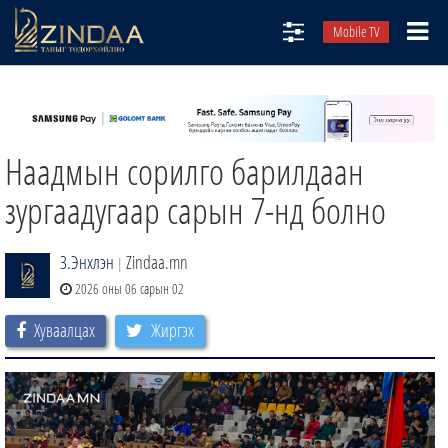
Mobile TV
НИЙТЛЭЛЧИД
ТВ8
Наадмын сорилго барилдаан
ӨГЛӨӨНИЙ СОНИН
АУДИО ЗОХИОЛ
зургаадугаар сарын 7-нд болно
ЗИНДАА СЭТГҮҮЛ
З.Энхлэн
Zindaa.mn
|
2026 оны 06 сарын 02
Хуваалцах
Жиргэх