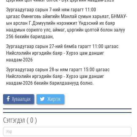
Зургаадугаар сарын 7-ний ням гарагт 11:00
цагаас Өмнөговь аймгийн Манлай сумын харьяат, БНМАУ-
ын арслан Г.Дэмүүлийн нэрэмжит Үндэсний их баяр
наадмын сорилго улс, аймаг, цэргийн цолтой болон залуу
256 бөхийн барилдаан,
Зургаадугаар сарын 27-ний бямба гарагт 11:00 цагаас
Нийслэлийн иргэдийн баяр - Хүрээ цам даншиг
наадам-2026
Зургаадугаар сарын 28-ы ням гарагт 15:00 цагаас
Нийслэлийн иргэдийн баяр - Хүрээ цам даншиг
наадам-2026 бөхийн барилдаанууд болно.
Хуваалцах
Жиргэх
Сэтгэгдэл (
0
)