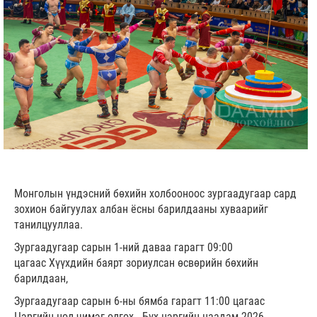
Монголын үндэсний бөхийн холбооноос зургаадугаар сард
зохион байгуулах албан ёсны барилдааны хуваарийг
танилцууллаа.
Зургаадугаар сарын 1-ний даваа гарагт 09:00
цагаас Хүүхдийн баярт зориулсан өсвөрийн бөхийн
барилдаан,
Зургаадугаар сарын 6-ны бямба гарагт 11:00 цагаас
Цэргийн цол чимэг олгох - Бүх цэргийн наадам-2026