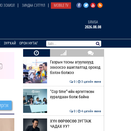
О ЗОХИОЛ
ЗИНДАА СЭТГҮҮЛ
MOBILE TV
БЯМБА
2026.08.08
E
ЗУРХАЙ
ОРОН НУТАГ
Газрын тосны агуулахууд
эхнээсээ ашиглалтад ороход
бэлэн болжээ
0 |
3 цагийн өмнө
“Cop time”-ийн өргөтгөсөн
хуралдаан болж байна
ргэх
0 |
4 цагийн өмнө
ХҮН ӨӨРӨӨСӨӨ ЗУГТАЖ
ЧАДАХ УУ?