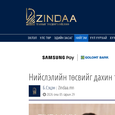
ЭХЛЭЛ
УЛС ТӨР
ЭДИЙН ЗАСАГ
НИЙГЭМ
УУЛ УУРХАЙ
ХУ
Нийслэлийн төсвийг дахин 
Б.Сэцэн
Zindaa.mn
|
2026 оны 05 сарын 29