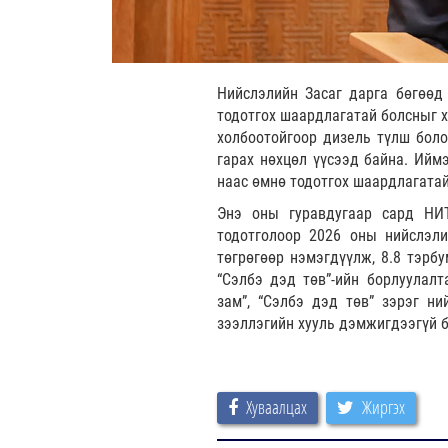
Нийслэлийн Засаг дарга бөгөөд
тодотгох шаардлагатай болсныг х
холбоотойгоор дизель түлш боло
гарах нөхцөл үүсээд байна. Ийм
наас өмнө тодотгох шаардлагатай
Энэ оны гуравдугаар сард НИ
тодотголоор 2026 оны нийслэли
төгрөгөөр нэмэгдүүлж, 8.8 тэрб
“Сэлбэ дэд төв”-ийн борлуулалт
зам”, “Сэлбэ дэд төв” зэрэг ни
зээллэгийн хууль дэмжигдээгүй б
Хуваалцах
Жиргэх