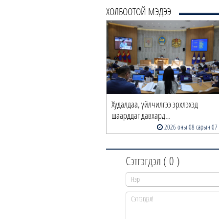
ХОЛБООТОЙ МЭДЭЭ
Худалдаа, үйлчилгээ эрхлэхэд
шаарддаг давхард…
2026 оны 08 сарын 07
Сэтгэгдэл (
0
)