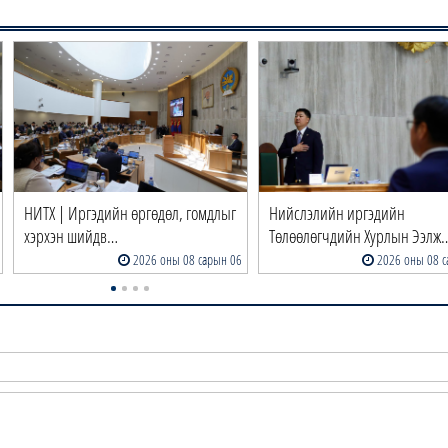
НИТХ | Иргэдийн өргөдөл, гомдлыг
Нийслэлийн иргэдийн
хэрхэн шийдв…
Төлөөлөгчдийн Хурлын Ээлж
2026 оны 08 сарын 06
2026 оны 08 с