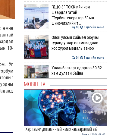
"ДЦС-3” ТӨХК-ийн нэн
шаардлагатай
“Турбингенератор-5”-ын
шинэчлэлийн т…
0 |
8 цагийн өмнө
с өмнө
далтай
Олон улсын хиймэл оюуны
зардал
гуравдугаар олимпиадаас
ын 10-
хос хүрэл медаль авчээ
0 |
8 цагийн өмнө
юм. Уг
Улаанбаатарт өдөртөө 30-32
тэрбум
хэм дулаан байна
тголыг
MOBILE TV
хурдны
0 |
8 цагийн өмнө
Гадаад
ДОРНЫН ЗУРХАЙ | Морь,
нохой жилтнээ аливаа үйлийг
хийхэд эерэг сайн
0 |
9 цагийн өмнө
Хар тамхи допаминтай ямар хамааралтай вэ?
ӨГЛӨӨНИЙ МЭНД!
Бусад
| 2026-08-05