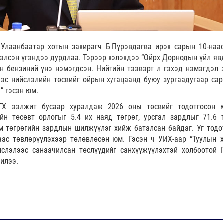
 Улаанбаатар хотын захирагч Б.Пүрэвдагва ирэх сарын 10-наа
элсэн үгэндээ дурдлаа. Тэрээр хэлэхдээ “Ойрх Дорнодын үйл яв
н бензиний үнэ нэмэгдсэн. Нийтийн тээвэрт л гэхэд нэмэгдэл 
ээс нийслэлийн төсвийг ойрын хугацаанд буюу зургаадугаар сар
” гэсэн юм.
ТХ ээлжит бусаар хуралдаж 2026 оны төсвийг тодотгосон 
йн төсөвт орлогыг 5.4 их наяд төгрөг, урсгал зардлыг 71.6 
ум төгрөгийн зардлын шилжүүлэг хийж баталсан байдаг. Уг тодо
аас төвлөрүүлэхээр төлөвлөсөн юм. Гэсэн ч УИХ-аар “Туулын 
йслэлээс санаачилсан төслүүдийг санхүүжүүлэхтэй холбоотой 
илээ.