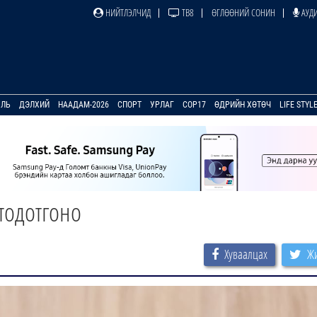
НИЙТЛЭЛЧИД
ТВ8
ӨГЛӨӨНИЙ СОНИН
АУДИ
УЛЬ
ДЭЛХИЙ
НААДАМ-2026
СПОРТ
УРЛАГ
COP17
ӨДРИЙН ХӨТӨЧ
LIFE STYL
тодотгоно
Хуваалцах
Жи