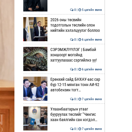
0 |
5 цагийн өмнө
2026 оны төсвийн
тодотголын төслийн олон
нийтийн хэлэлцүүлэг боллоо
0 |
6 цагийн өмнө
СЭРЭМЖЛҮҮЛЭГ | Бамбай
хоншоорт могойнд
хатгуулахаас сэргийлнэ үү!
0 |
6 цагийн өмнө
Ерөнхий сайд БНХАУ-аас сар
бүр 12-15 мянган тонн АИ-92
автобензин тогт…
0 |
7 цагийн өмнө
Улаанбаатарын утааг
бууруулах төслийг “Чингис
хаан баялгийн сан нэгдэл…
0 |
7 цагийн өмнө