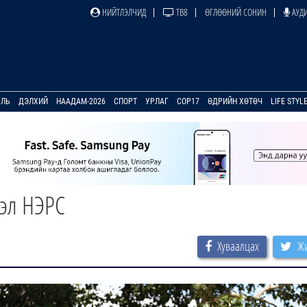
НИЙТЛЭЛЧИД
ТВ8
ӨГЛӨӨНИЙ СОНИН
АУДИ
УЛЬ
ДЭЛХИЙ
НААДАМ-2026
СПОРТ
УРЛАГ
COP17
ӨДРИЙН ХӨТӨЧ
LIFE STYL
мэл НЭРС
Хуваалцах
Жи