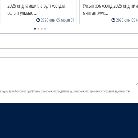
2025 онд гамшиг, аюулт үзэгдэл,
Улсын хэмжээнд 2025 онд ний
ослын улмаас …
мянган хүүх…
2026 оны 05 сарын 31
2026 оны 05 с
э хууль зүйн болон ёс суртахууны хэм хэмжээг хүндэтгэнэ үү. Хэм хэмжээг зөрчсөн сэтгэгдэлийг админ устгах
х