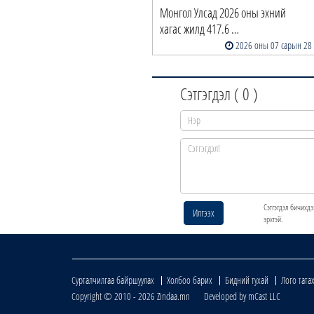
Монгол Улсад 2026 оны эхний
хагас жилд 417.6 …
2026 оны 07 сарын 28
Сэтгэгдэл (
0
)
Сэтгэгдэл бичихдэ
Илгээх
эрхтэй.
Сурталчилгаа байршуулах
Холбоо барих
Бидний тухай
Лого тата
Copyright © 2010 - 2026 Zindaa.mn Developed by mCast LLC