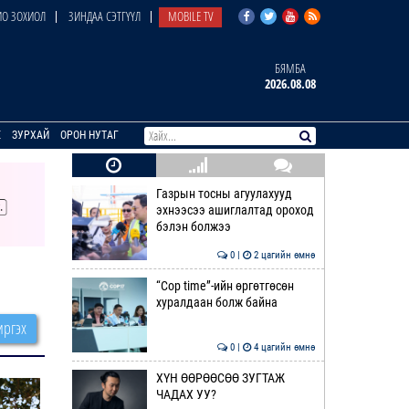
О ЗОХИОЛ
ЗИНДАА СЭТГҮҮЛ
MOBILE TV
БЯМБА
2026.08.08
E
ЗУРХАЙ
ОРОН НУТАГ
Газрын тосны агуулахууд
эхнээсээ ашиглалтад ороход
бэлэн болжээ
0 |
2 цагийн өмнө
“Cop time”-ийн өргөтгөсөн
хуралдаан болж байна
ргэх
0 |
4 цагийн өмнө
ХҮН ӨӨРӨӨСӨӨ ЗУГТАЖ
ЧАДАХ УУ?