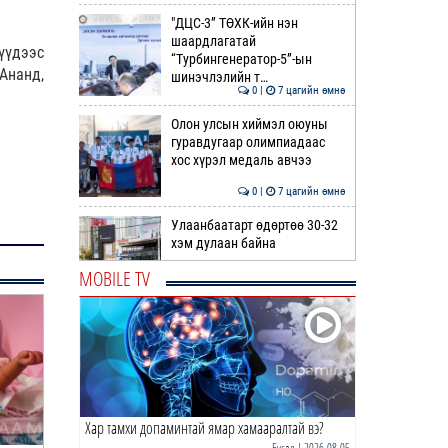
"ДЦС-3” ТӨХК-ийн нэн
шаардлагатай
үүдээс
“Турбингенератор-5”-ын
Ананд,
шинэчлэлийн т…
0 |
7 цагийн өмнө
Олон улсын хиймэл оюуны
гуравдугаар олимпиадаас
хос хүрэл медаль авчээ
0 |
7 цагийн өмнө
Улаанбаатарт өдөртөө 30-32
хэм дулаан байна
MOBILE TV
0 |
8 цагийн өмнө
ДОРНЫН ЗУРХАЙ | Морь,
нохой жилтнээ аливаа үйлийг
хийхэд эерэг сайн
0 |
8 цагийн өмнө
Хар тамхи допаминтай ямар хамааралтай вэ?
ӨГЛӨӨНИЙ МЭНД!
Бусад
| 2026-08-05