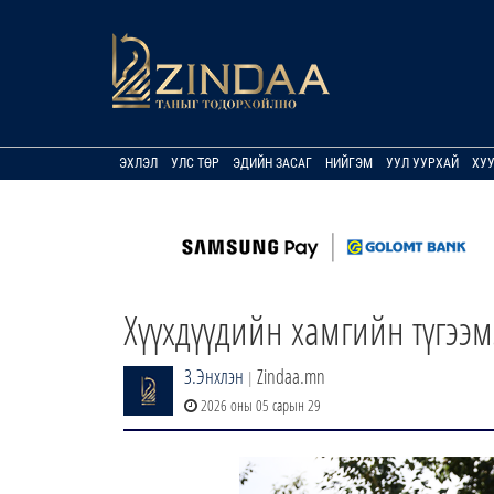
ЭХЛЭЛ
УЛС ТӨР
ЭДИЙН ЗАСАГ
НИЙГЭМ
УУЛ УУРХАЙ
ХУ
Хүүхдүүдийн хамгийн түгээ
З.Энхлэн
Zindaa.mn
|
2026 оны 05 сарын 29