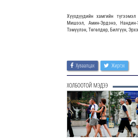
Хүүхдүүдийн хамгийн түгээмэл
Мишээл, Амин-Эрдэнэ, Нандин-
Тэмүүлэн, Төгөлдөр, Билгүүн, Эрх
Хуваалцах
Жиргэх
ХОЛБООТОЙ МЭДЭЭ