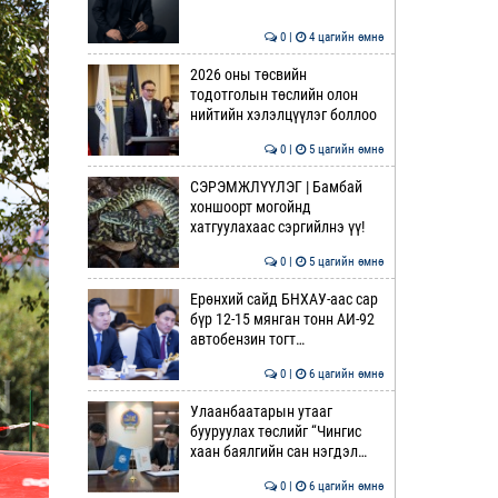
0 |
4 цагийн өмнө
2026 оны төсвийн
тодотголын төслийн олон
нийтийн хэлэлцүүлэг боллоо
0 |
5 цагийн өмнө
СЭРЭМЖЛҮҮЛЭГ | Бамбай
хоншоорт могойнд
хатгуулахаас сэргийлнэ үү!
0 |
5 цагийн өмнө
Ерөнхий сайд БНХАУ-аас сар
бүр 12-15 мянган тонн АИ-92
автобензин тогт…
0 |
6 цагийн өмнө
Улаанбаатарын утааг
бууруулах төслийг “Чингис
хаан баялгийн сан нэгдэл…
0 |
6 цагийн өмнө