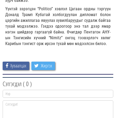
хүрч байжээ.
Үүнтэй зэрэгцэн “Politico” хэвлэл Цагаан ордны тэргүүн
Доналд Трамп Кубатай холбогдуулан дипломат болон
цэргийн ажиллагаа явуулах хувилбаруудыг судалж байгаа
тухай мэдээлжээ. Гэхдээ одоогоор энэ тал дээр ямар
нэгэн шийдвэр гаргаагүй байна. Өчигдөр Пентагон АНУ-
ын Тэнгисийн хүчний “Nimitz” онгоц тээвэрлэгч хөлөг
Карибын тэнгист орж ирсэн тухай мөн мэдээлсэн билээ.
Хуваалцах
Жиргэх
Сэтгэгдэл (
0
)