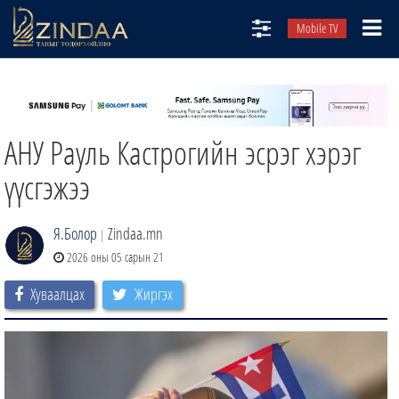
Mobile TV
НИЙТЛЭЛЧИД
ТВ8
АНУ Рауль Кастрогийн эсрэг хэрэг
ӨГЛӨӨНИЙ СОНИН
АУДИО ЗОХИОЛ
үүсгэжээ
ЗИНДАА СЭТГҮҮЛ
Я.Болор
Zindaa.mn
|
2026 оны 05 сарын 21
Хуваалцах
Жиргэх