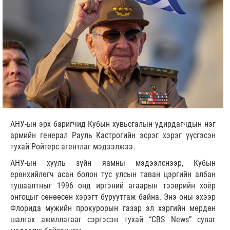
АНУ-ын эрх баригчид Кубын хувьсгалын удирдагчдын нэг
армийн генерал Рауль Кастрогийн эсрэг хэрэг үүсгэсэн
тухай Ройтерс агентлаг мэдээлжээ.
АНУ-ын хууль зүйн яамны мэдээлснээр, Кубын
ерөнхийлөгч асан болон тус улсын таван цэргийн албан
тушаалтныг 1996 онд иргэний агаарын тээврийн хоёр
онгоцыг сөнөөсөн хэрэгт буруутгаж байна. Энэ оны эхээр
Флорида мужийн прокурорын газар эл хэргийн мөрдөн
шалгах ажиллагааг сэргэсэн тухай “CBS News” суваг