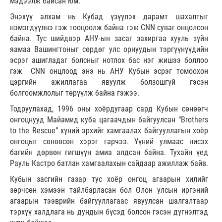
мэдээлж байсан юм.
Энэхүү алхам нь Кубад үзүүлэх дарамт шахалтыг
нэмэгдүүлнэ гэж тооцоолж байна гэж CNN суваг онцолсон
байна. Тус шийдвэр АНУ-ын засаг захиргаа хууль зүйн
яамаа Вашингтоныг сөрдөг улс орнуудын тэргүүнүүдийн
эсрэг ашигладаг болсныг нотлох бас нэг жишээ боллоо
гэж CNN онцлоод энэ нь АНУ Кубын эсрэг томоохон
цэргийн ажиллагаа явуулж болзошгүй гэсэн
болгоомжлолыг төрүүлж байна гэжээ.
Тодруулахад, 1996 оны хоёрдугаар сард Кубын сөнөөгч
онгоцнууд Майамид куба цагаачдын байгуулсан “Brothers
to the Rescue” хүний эрхийг хамгаалах байгууллагын хоёр
онгоцыг сөнөөсөн хэрэг гарчээ. Үүний улмаас нисэх
багийн дөрвөн гигшүүн амиа алдсан байна. Тухайн үед
Рауль Кастро батлан хамгаалахын сайдаар ажиллаж байв.
Кубын засгийн газар тус хоёр онгоц агаарын хилийг
зөрчсөн хэмээн тайлбарласан бол Олон улсын иргэний
агаарын тээврийн байгууллагаас явуулсан шалгалтаар
тэрхүү халдлага нь дундын бүсэд болсон гэсэн дүгнэлтэд