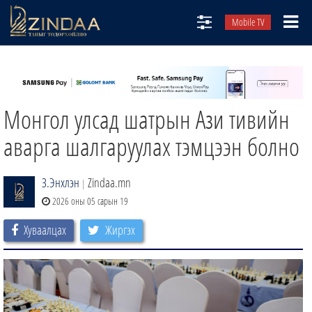
Mobile TV
НИЙТЛЭЛЧИД
ТВ8
Монгол улсад шатрын Ази тивийн
ӨГЛӨӨНИЙ СОНИН
АУДИО ЗОХИОЛ
аварга шалгаруулах тэмцээн болно
ЗИНДАА СЭТГҮҮЛ
З.Энхлэн
Zindaa.mn
|
2026 оны 05 сарын 19
Хуваалцах
Жиргэх