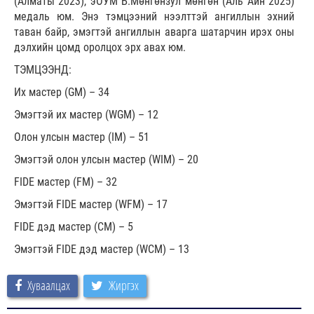
(Алматы 2023), эОУМ Б.Мөнгөнзул мөнгөн (Аль Айн 2025)
медаль юм. Энэ тэмцээний нээлттэй ангиллын эхний
таван байр, эмэгтэй ангиллын аварга шатарчин ирэх оны
дэлхийн цомд оролцох эрх авах юм.
ТЭМЦЭЭНД:
Их мастер (GM) – 34
Эмэгтэй их мастер (WGM) – 12
Олон улсын мастер (IM) – 51
Эмэгтэй олон улсын мастер (WIM) – 20
FIDE мастер (FM) – 32
Эмэгтэй FIDE мастер (WFM) – 17
FIDE дэд мастер (CM) – 5
Эмэгтэй FIDE дэд мастер (WCM) – 13
Хуваалцах
Жиргэх