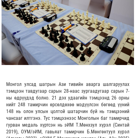
Монгол улсад шатрын Ази тивийн аварга шалгаруулах
тэмцээн тавдугаар сарын 28-наас зургаадугаар сарын 7-
ны өдрүүдэд болно. 21 дэх удаагийн тэмцээнд 26 орны
нийт 248 тамирчин өрсөлдөхөө мэдүүлсэн бөгөөд үүний
148 нь олон улсын цолтой шатарчин буй нь тэмцээний
чансааг илтгэнэ. Тус тэмцээнээс Монголын баг тамирчид
гурван медаль хүртсэн нь эИМ Т.Мөнхзул хүрэл (Синтай
2019), ОУМ/эИМ, гавьяат тамирчин Б.Мөнгөнтуул хүрэл