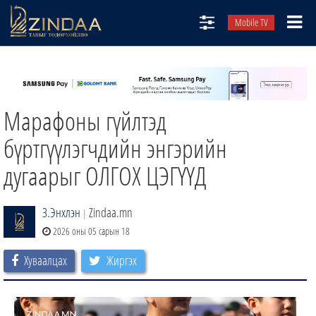
Mobile TV
НИЙТЛЭЛЧИД
ТВ8
Марафоны гүйлтэд
ӨГЛӨӨНИЙ СОНИН
АУДИО ЗОХИОЛ
бүртгүүлэгчдийн энгэрийн
ЗИНДАА СЭТГҮҮЛ
дугаарыг ОЛГОХ ЦЭГҮҮД
З.Энхлэн
Zindaa.mn
|
2026 оны 05 сарын 18
Хуваалцах
Жиргэх