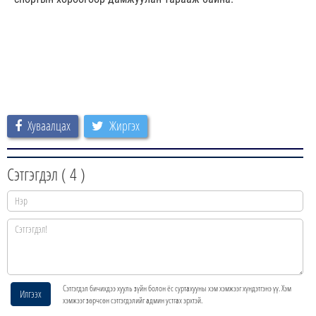
Хуваалцах
Жиргэх
Сэтгэгдэл (
4
)
Сэтгэгдэл бичихдээ хууль зүйн болон ёс суртахууны хэм хэмжээг хүндэтгэнэ үү. Хэм
Илгээх
хэмжээг зөрчсөн сэтгэгдэлийг админ устгах эрхтэй.