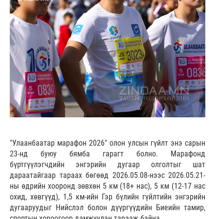
"Улаанбаатар марафон 2026" олон улсын гүйлт энэ сарын
23-нд буюу бямба гарагт болно. Марафонд
бүртгүүлэгчдийн энгэрийн дугаар олголтыг шат
дараатайгаар тараах бөгөөд 2026.05.08-нээс 2026.05.21-
ны өдрийн хооронд зөвхөн 5 км (18+ нас), 5 км (12-17 нас
охид, хөвгүүд), 1,5 км-ийн Гэр бүлийн гүйлтийн энгэрийн
дугааруудыг Нийслэл болон дүүргүүдийн Биеийн тамир,
спортын хороогоор дамжуулан тарааж байна.